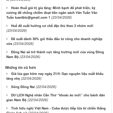
Hoàn thuế giá trị gia tăng: Minh bạch để phát triển, kỷ
cương để chống chiếm đoạt tiền ngân sách Văn Tuấn Văn
(23/04/2026)
Tuấn tuantbtc@gmail.com 1
Huế đề xuất hưởng cơ chế đặc thù theo 3 nhóm mới
(23/04/2026)
Đề xuất dành 30% gói thầu đầu tư công cho doanh nghiệp
(23/04/2026)
vừa
Đồng Nai sẽ trở thành cực tăng trưởng mới của vùng Đông
(23/04/2026)
Nam Bộ
Những tin cũ hơn
Giá lúa gạo hôm nay ngày 21/4: Gạo nguyên liệu xuất khẩu
(22/04/2026)
tăng nhẹ
(22/04/2026)
Sông Ðồng Nai
DU LỊCH Nghệ nhân Cần Thơ “khoác áo mới” cho bánh dân
(22/04/2026)
gian Nam Bộ
Tình hữu nghị Việt Nam - Cuba được tiếp lửa từ chiến thắng
(22/04/2026)
Girón lịch sử