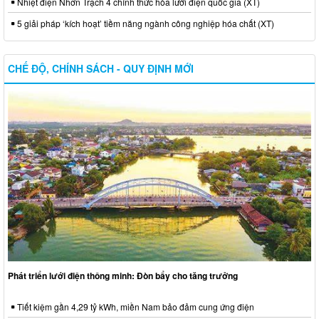
Nhiệt điện Nhơn Trạch 4 chính thức hòa lưới điện quốc gia (XT)
5 giải pháp ‘kích hoạt’ tiềm năng ngành công nghiệp hóa chất (XT)
CHẾ ĐỘ, CHÍNH SÁCH - QUY ĐỊNH MỚI
Phát triển lưới điện thông minh: Đòn bẩy cho tăng trưởng
Tiết kiệm gần 4,29 tỷ kWh, miền Nam bảo đảm cung ứng điện