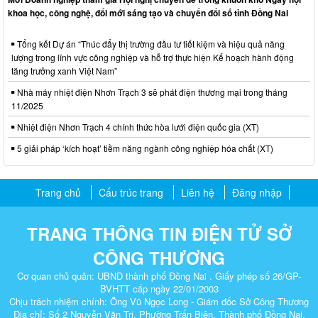
khoa học, công nghệ, đổi mới sáng tạo và chuyển đổi số tỉnh Đồng Nai
Tổng kết Dự án “Thúc đẩy thị trường đầu tư tiết kiệm và hiệu quả năng
lượng trong lĩnh vực công nghiệp và hỗ trợ thực hiện Kế hoạch hành động
tăng trưởng xanh Việt Nam”
Nhà máy nhiệt điện Nhơn Trạch 3 sẽ phát điện thương mại trong tháng
11/2025
Nhiệt điện Nhơn Trạch 4 chính thức hòa lưới điện quốc gia (XT)
5 giải pháp ‘kích hoạt’ tiềm năng ngành công nghiệp hóa chất (XT)
Trang chủ
Cấu trúc trang
Liên hệ
Đăng nhập
TRANG THÔNG TIN ĐIỆN TỬ SỞ
CÔNG THƯƠNG
Cơ quan chủ quản: UBND thành phố Đồng Nai . Giấy phép số 26/GP-
BVHTT cấp ngày 22/01/2003
Chịu trách nhiệm chính: Ông Vũ Ngọc Long - Giám đốc Sở Công Thương
Địa chỉ: Số 2 Nguyễn Văn Trị, Phường Trấn Biên, Thành phố Đồng Nai.