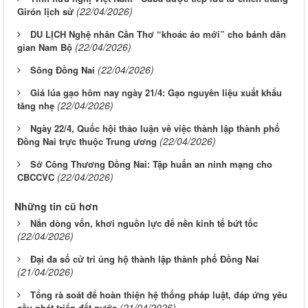
(22/04/2026)
Girón lịch sử
DU LỊCH Nghệ nhân Cần Thơ “khoác áo mới” cho bánh dân
(22/04/2026)
gian Nam Bộ
(22/04/2026)
Sông Ðồng Nai
Giá lúa gạo hôm nay ngày 21/4: Gạo nguyên liệu xuất khẩu
(22/04/2026)
tăng nhẹ
Ngày 22/4, Quốc hội thảo luận về việc thành lập thành phố
(22/04/2026)
Đồng Nai trực thuộc Trung ương
Sở Công Thương Đồng Nai: Tập huấn an ninh mạng cho
(22/04/2026)
CBCCVC
Những tin cũ hơn
Nắn dòng vốn, khơi nguồn lực để nền kinh tế bứt tốc
(22/04/2026)
Đại đa số cử tri ủng hộ thành lập thành phố Đồng Nai
(21/04/2026)
Tổng rà soát để hoàn thiện hệ thống pháp luật, đáp ứng yêu
(21/04/2026)
cầu phát triển đất nước