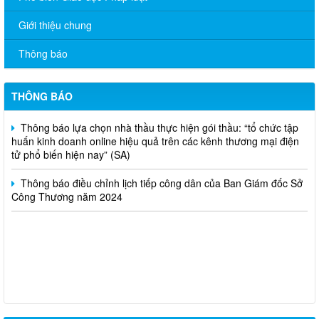
Giới thiệu chung
V/v đề nghị báo cáo hệ thống phân phối, nhãn hiệu hàng hóa
và hoạt động mua bán khí trên địa bàn tỉnh năm 2025 (nhắc lần
Thông báo
2).
Thông báo bán thanh lý tài sản công theo hình thức chỉ định
THÔNG BÁO
Thông báo lựa chọn nhà thầu thực hiện gói thầu: “tổ chức tập
huấn kinh doanh online hiệu quả trên các kênh thương mại điện
tử phổ biến hiện nay” (SA)
Thông báo điều chỉnh lịch tiếp công dân của Ban Giám đốc Sở
Công Thương năm 2024