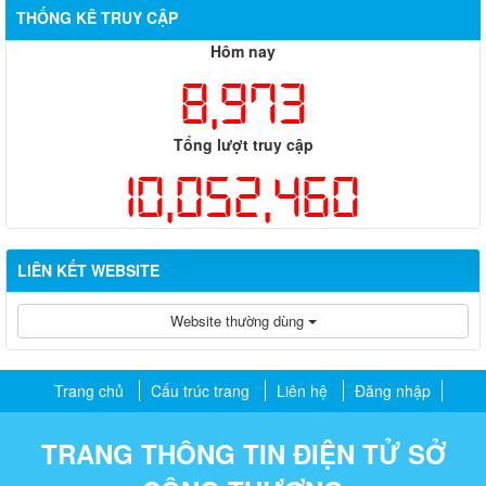
THỐNG KÊ TRUY CẬP
Hôm nay
8,973
Tổng lượt truy cập
10,052,460
LIÊN KẾT WEBSITE
Website thường dùng
Trang chủ
Cấu trúc trang
Liên hệ
Đăng nhập
TRANG THÔNG TIN ĐIỆN TỬ SỞ