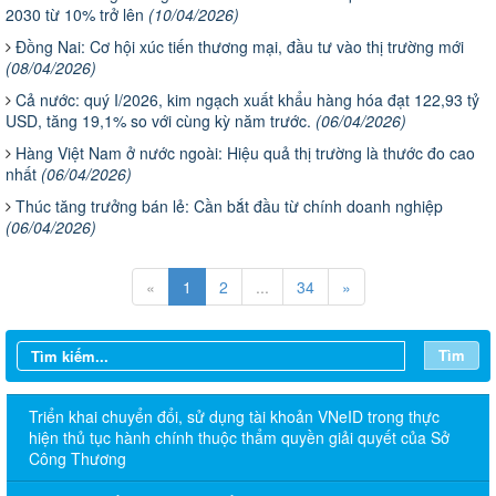
2030 từ 10% trở lên
(10/04/2026)
Đồng Nai: Cơ hội xúc tiến thương mại, đầu tư vào thị trường mới
(08/04/2026)
Cả nước: quý I/2026, kim ngạch xuất khẩu hàng hóa đạt 122,93 tỷ
USD, tăng 19,1% so với cùng kỳ năm trước.
(06/04/2026)
Hàng Việt Nam ở nước ngoài: Hiệu quả thị trường là thước đo cao
nhất
(06/04/2026)
Thúc tăng trưởng bán lẻ: Cần bắt đầu từ chính doanh nghiệp
(06/04/2026)
«
1
2
...
34
»
Tìm
Triển khai chuyển đổi, sử dụng tài khoản VNeID trong thực
hiện thủ tục hành chính thuộc thẩm quyền giải quyết của Sở
Công Thương