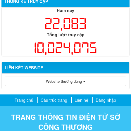
THỐNG KÊ TRUY CẬP
Hôm nay
22,083
Tổng lượt truy cập
10,024,075
LIÊN KẾT WEBSITE
Website thường dùng
Trang chủ
Cấu trúc trang
Liên hệ
Đăng nhập
TRANG THÔNG TIN ĐIỆN TỬ SỞ
CÔNG THƯƠNG