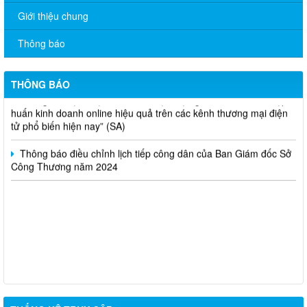
V/v đề nghị báo cáo hệ thống phân phối, nhãn hiệu hàng hóa
Giới thiệu chung
và hoạt động mua bán khí trên địa bàn tỉnh năm 2025 (nhắc lần
2).
Thông báo
Thông báo bán thanh lý tài sản công theo hình thức chỉ định
THÔNG BÁO
Thông báo lựa chọn nhà thầu thực hiện gói thầu: “tổ chức tập
huấn kinh doanh online hiệu quả trên các kênh thương mại điện
tử phổ biến hiện nay” (SA)
Thông báo điều chỉnh lịch tiếp công dân của Ban Giám đốc Sở
Công Thương năm 2024