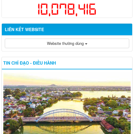
10,078,416
LIÊN KẾT WEBSITE
Website thường dùng
TIN CHỈ ĐẠO - ĐIỀU HÀNH