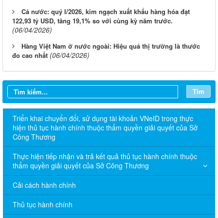
Cả nước: quý I/2026, kim ngạch xuất khẩu hàng hóa đạt
122,93 tỷ USD, tăng 19,1% so với cùng kỳ năm trước.
(06/04/2026)
Hàng Việt Nam ở nước ngoài: Hiệu quả thị trường là thước
(06/04/2026)
đo cao nhất
Tìm
Triển khai chuyển đổi, sử dụng tài khoản VNeID trong thực
hiện thủ tục hành chính thuộc thẩm quyền giải quyết của Sở
Công Thương
Thực hiện tiếp nhận và trả kết quả thủ tục hành chính thuộc
thẩm quyền giải quyết của Sở Công Thương
Cải cách hành chính
Thủ tục hành chính