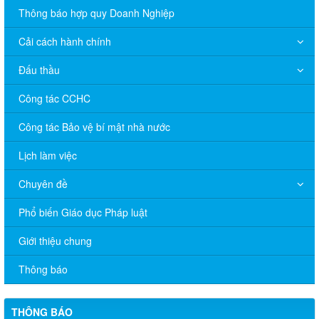
Thông báo hợp quy Doanh Nghiệp
Cải cách hành chính
Đấu thầu
Công tác CCHC
Công tác Bảo vệ bí mật nhà nước
Lịch làm việc
Chuyên đề
Phổ biến Giáo dục Pháp luật
V/v đề nghị báo cáo hệ thống phân phối, nhãn hiệu hàng hóa
Giới thiệu chung
và hoạt động mua bán khí trên địa bàn tỉnh năm 2025 (nhắc lần
2).
Thông báo
Thông báo bán thanh lý tài sản công theo hình thức chỉ định
THÔNG BÁO