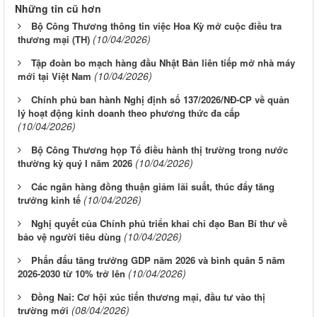
Những tin cũ hơn
Bộ Công Thương thông tin việc Hoa Kỳ mở cuộc điều tra
(10/04/2026)
thương mại (TH)
Tập đoàn bo mạch hàng đầu Nhật Bản liên tiếp mở nhà máy
(10/04/2026)
mới tại Việt Nam
Chính phủ ban hành Nghị định số 137/2026/NĐ-CP về quản
lý hoạt động kinh doanh theo phương thức đa cấp
(10/04/2026)
Bộ Công Thương họp Tổ điều hành thị trường trong nước
(10/04/2026)
thường kỳ quý I năm 2026
Các ngân hàng đồng thuận giảm lãi suất, thúc đẩy tăng
(10/04/2026)
trưởng kinh tế
Nghị quyết của Chính phủ triển khai chỉ đạo Ban Bí thư về
(10/04/2026)
bảo vệ người tiêu dùng
Phấn đấu tăng trưởng GDP năm 2026 và bình quân 5 năm
(10/04/2026)
2026-2030 từ 10% trở lên
Đồng Nai: Cơ hội xúc tiến thương mại, đầu tư vào thị
(08/04/2026)
trường mới