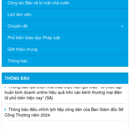
Công tác Bảo vệ bí mật nhà nước
Lịch làm việc
Chuyên đề
Phổ biến Giáo dục Pháp luật
Giới thiệu chung
V/v đề nghị báo cáo hệ thống phân phối, nhãn hiệu hàng hóa
và hoạt động mua bán khí trên địa bàn tỉnh năm 2025 (nhắc lần
Thông báo
2).
Thông báo bán thanh lý tài sản công theo hình thức chỉ định
THÔNG BÁO
Thông báo lựa chọn nhà thầu thực hiện gói thầu: “tổ chức tập
huấn kinh doanh online hiệu quả trên các kênh thương mại điện
tử phổ biến hiện nay” (SA)
Thông báo điều chỉnh lịch tiếp công dân của Ban Giám đốc Sở
Công Thương năm 2024