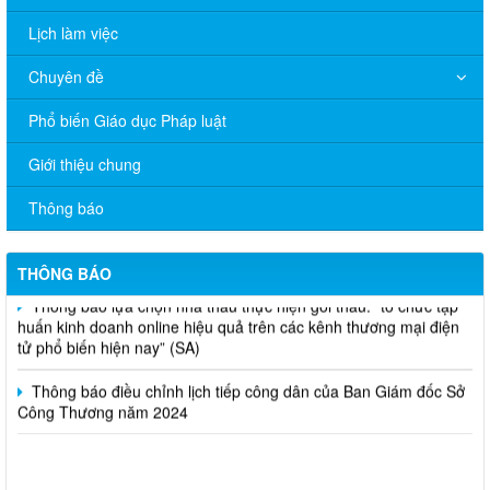
Lịch làm việc
Chuyên đề
Phổ biến Giáo dục Pháp luật
Giới thiệu chung
V/v đề nghị báo cáo hệ thống phân phối, nhãn hiệu hàng hóa
và hoạt động mua bán khí trên địa bàn tỉnh năm 2025 (nhắc lần
Thông báo
2).
Thông báo bán thanh lý tài sản công theo hình thức chỉ định
THÔNG BÁO
Thông báo lựa chọn nhà thầu thực hiện gói thầu: “tổ chức tập
huấn kinh doanh online hiệu quả trên các kênh thương mại điện
tử phổ biến hiện nay” (SA)
Thông báo điều chỉnh lịch tiếp công dân của Ban Giám đốc Sở
Công Thương năm 2024