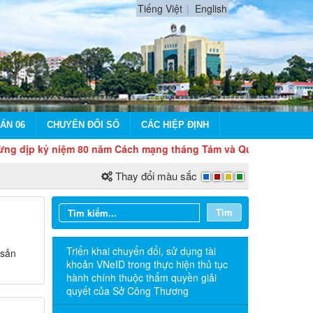
Tiếng Việt
English
ÁN 06
CHUYỂN ĐỔI SỐ
CÁC HIỆP ĐỊNH
ỷ niệm 80 năm Cách mạng tháng Tám và Quốc khánh 2/9
Thay đổi màu sắc
Tìm
Triển khai chuyển đổi, sử dụng tài
 sản
khoản VNeID trong thực hiện thủ tục
hành chính thuộc thẩm quyền giải
quyết của Sở Công Thương