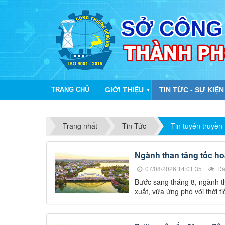
TRANG CHỦ
GIỚI THIỆU
TIN TỨC - SỰ KIỆN
▼
Trang nhất
Tin Tức
Tin tuyên truyền
Ngành than tăng tốc ho
07/08/2026 14:01:35
Đã
Bước sang tháng 8, ngành th
xuất, vừa ứng phó với thời t