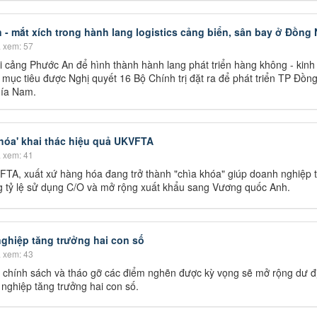
 mắt xích trong hành lang logistics cảng biển, sân bay ở Đồng 
 xem: 57
 cảng Phước An để hình thành hành lang phát triển hàng không - kinh 
 mục tiêu được Nghị quyết 16 Bộ Chính trị đặt ra để phát triển TP Đồng
hía Nam.
khóa' khai thác hiệu quả UKVFTA
 xem: 41
FTA, xuất xứ hàng hóa đang trở thành "chìa khóa" giúp doanh nghiệp 
g tỷ lệ sử dụng C/O và mở rộng xuất khẩu sang Vương quốc Anh.
nghiệp tăng trưởng hai con số
 xem: 43
h chính sách và tháo gỡ các điểm nghẽn được kỳ vọng sẽ mở rộng dư đ
 nghiệp tăng trưởng hai con số.