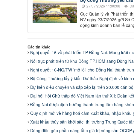
Bộ Công Thương yêu cầu 
27/07/2026 11:00:08
Đã
Cục Quản lý và Phát triển 
NV ngày 23/7/2026 gửi Sở C
động kinh doanh bán lẻ xăng
Các tin khác
Nghị quyết 16 về phát triển TP Đồng Nai: Mạng lưới m
Nối trục phát triển từ khu Đông TP.HCM sang Đồng Nai: 
Nghị quyết 16-NQ/TW 'mở lối' cho Đồng Nai thành tr
Bộ Công Thương lấy ý kiến Dự thảo Nghị định về kin
Dự kiến điều chuyển và sắp xếp lại trên 20.000 cán bộ
Đại hội Hội Chữ thập đỏ Việt Nam lần thứ XII: Đoàn k
Đồng Nai được định hướng thành trung tâm hàng khô
Quy định mới về hàng hoá cấm xuất khẩu, nhập khẩu
Xuất khẩu thủy sản khởi sắc, thị trường Trung Quốc 
Dòng điện góp phần nâng tầm giá trị nông sản OCOP