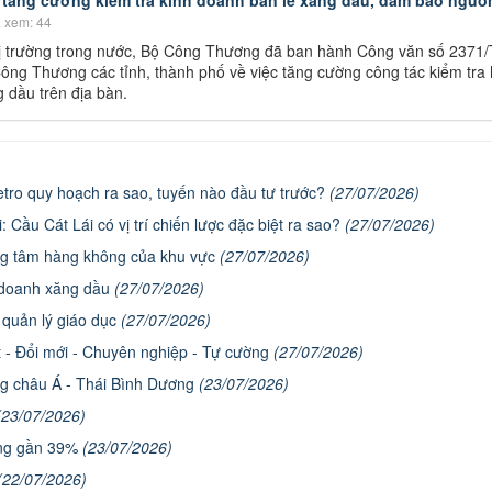
tăng cường kiểm tra kinh doanh bán lẻ xăng dầu, đảm bảo nguồ
 xem: 44
thị trường trong nước, Bộ Công Thương đã ban hành Công văn số 2371
ông Thương các tỉnh, thành phố về việc tăng cường công tác kiểm tra 
 dầu trên địa bàn.
etro quy hoạch ra sao, tuyến nào đầu tư trước?
(27/07/2026)
Cầu Cát Lái có vị trí chiến lược đặc biệt ra sao?
(27/07/2026)
ung tâm hàng không của khu vực
(27/07/2026)
h doanh xăng dầu
(27/07/2026)
 quản lý giáo dục
(27/07/2026)
ết - Đổi mới - Chuyên nghiệp - Tự cường
(27/07/2026)
ng châu Á - Thái Bình Dương
(23/07/2026)
(23/07/2026)
tăng gần 39%
(23/07/2026)
(22/07/2026)