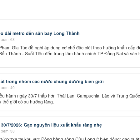
kéo dài metro đến sân bay Long Thành
 xem: 63
Phạm Gia Túc đề nghị áp dụng cơ chế đặc biệt theo hướng khẩn cấp để
 Bến Thành - Suối Tiên đến trung tâm hành chính TP Đồng Nai và sân 
hất trong nhóm các nước chung đường biên giới
 xem: 40
iều hành ngày 30/7 thấp hơn Thái Lan, Campuchia, Lào và Trung Quốc
 thế giới có xu hướng tăng.
 30/7/2026: Gạo nguyên liệu xuất khẩu tăng nhẹ
 xem: 38
0/7/2026 tại khu vực Đồng bằng sông Cửu Long ít biến động; gạo xuất