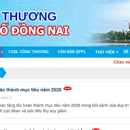
CSDL CÔNG THƯƠNG
VĂN BẢN QPPL
THƯ VIỆN
ĐỀ 
▼
▼
Chào mừng dịp k
àn thành mục tiêu năm 2026
 xem: 0
an tăng tốc hoàn thành mục tiêu năm 2026 trong bối cảnh vừa duy trì
iết cực đoan và sức tiêu thụ suy giảm.