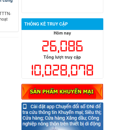
n cung
/TTTN-
hoạt
THỐNG KÊ TRUY CẬP
Hôm nay
26,086
Tổng lượt truy cập
10,028,078