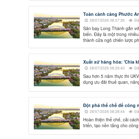
Toàn cảnh cảng Phước An -
28/07/2026 08:37:36
Đã
Sân bay Long Thành gắn với
biển. Đây là một trong nhiều
thành cửa ngõ chiến lược p
Xuất xứ hàng hóa: 'Chìa 
28/07/2026 08:29:40
Đã
Sau hơn 5 năm thực thi UKV
dụng ưu đãi thuế quan, nân
Đột phá thể chế để công 
28/07/2026 08:28:44
Đã
Hoàn thiện thể chế, cải các
triển, tạo nền tảng cho công