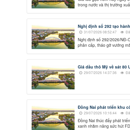
trong nước và thị trường xu
Nghị định số 292 tạo hàn
31/07/2026 08:52:47
Đã
Nghị định số 292/2026/NĐ-CP
phân cấp, tháo gỡ vướng mắc
Giá dầu thô Mỹ về sát 80
29/07/2026 14:37:36
Đã
Đồng Nai phát triển khu c
29/07/2026 10:16:44
Đã
Đồng Nai thúc đẩy phát triể
xanh nhằm nâng sức hút FDI,