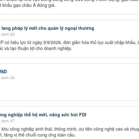
ất khẩu gạo châu Á đứng giá.
h lang pháp lý mới cho quản lý ngoại thương
 xem: 90
 có hiệu lực từ ngày 5/9/2026, đơn giản hóa thủ tục xuất nhập khẩu, 
 và tạo thuận lợi cho doanh nghiệp.
 USD
 xem: 34
ông nghiệp thế hệ mới, nâng sức hút FDI
 xem: 47
n khu công nghiệp sinh thái, thông minh, ưu tiên công nghệ cao và chu
 tăng vị thế chuỗi cung ứng toàn cầu.