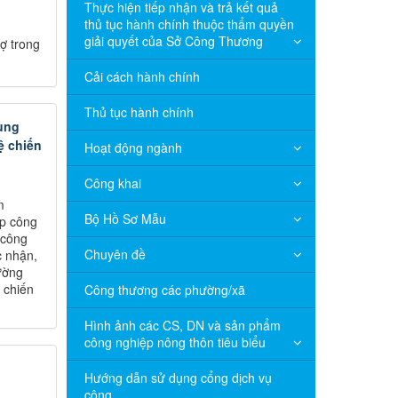
Thực hiện tiếp nhận và trả kết quả
thủ tục hành chính thuộc thẩm quyền
giải quyết của Sở Công Thương
ợ trong
Cải cách hành chính
Thủ tục hành chính
ung
ệ chiến
Hoạt động ngành
Công khai
m
Bộ Hồ Sơ Mẫu
ệp công
 công
Chuyên đề
c nhận,
ường
 chiến
Công thương các phường/xã
Hình ảnh các CS, DN và sản phẩm
công nghiệp nông thôn tiêu biểu
Hướng dẫn sử dụng cổng dịch vụ
công