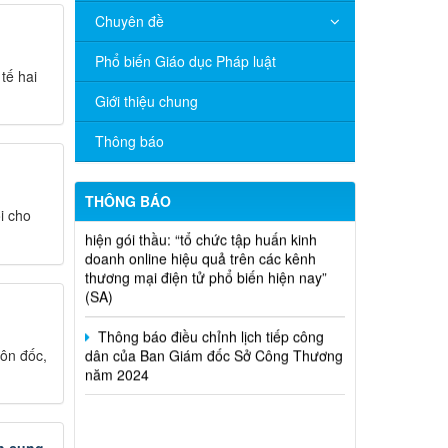
Chuyên đề
V/v đề nghị báo cáo hệ thống phân
phối, nhãn hiệu hàng hóa và hoạt động
Phổ biến Giáo dục Pháp luật
mua bán khí trên địa bàn tỉnh năm 2025
tế hai
(nhắc lần 2).
Giới thiệu chung
Thông báo bán thanh lý tài sản công
Thông báo
theo hình thức chỉ định
Thông báo lựa chọn nhà thầu thực
THÔNG BÁO
hiện gói thầu: “tổ chức tập huấn kinh
i cho
doanh online hiệu quả trên các kênh
thương mại điện tử phổ biến hiện nay”
(SA)
Thông báo điều chỉnh lịch tiếp công
dân của Ban Giám đốc Sở Công Thương
năm 2024
ôn đốc,