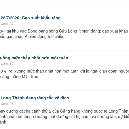
 28/7/2026: Gạo xuất khẩu tăng
 xem: 42
8/7 tại khu vực Đồng bằng sông Cửu Long ít biến động; gạo xuất khẩu
hẩu gạo châu Á biến động trái chiều.
xuống mức thấp nhất hơn một tuần
 xem: 35
n 8%, rơi xuống mức thấp nhất hơn một tuần khi lo ngại gián đoạn nguồ
t căng thẳng Mỹ - Iran.
Long Thành đang tăng tốc về đích
 xem: 43
 nay đường cất hạ cánh thứ 2 của Cảng hàng không quốc tế Long Thành
ành phần bê tông xi măng mặt đường cất hạ cánh và đường lăn, dự kiế
ành.