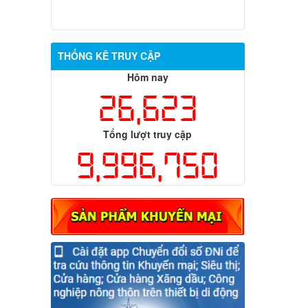
THỐNG KÊ TRUY CẬP
Hôm nay
26,623
Tổng lượt truy cập
9,996,750