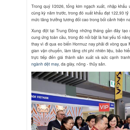
Trong quý I/2026, tổng kim ngạch xuất, nhập khẩu 
cùng kỳ năm trước, trong đó xuất khẩu đạt 122,93 tỷ
mức tăng trưởng tương đối cao trong bối cảnh hiện na
Xung đột tại Trung Đông những tháng gần đây tạo 
cung ứng toàn cầu, trong đó nổi bật là hai yếu tố năng
thay vì đi qua eo biển Hormuz nay phải đi vòng qua 
gian vận chuyển, làm tăng chi phí nhiên liệu, bảo h
trực tiếp đến giá thành sản xuất và sức cạnh tran
ngành dệt may
, da giày, nông - thủy sản.