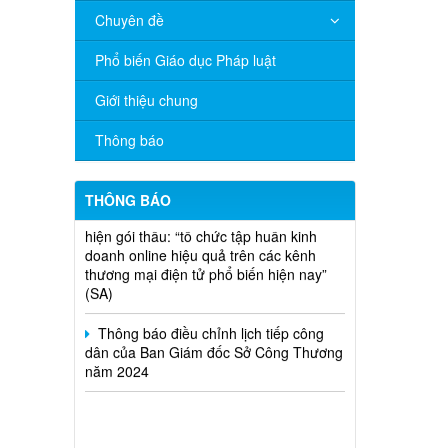
V/v đề nghị báo cáo hệ thống phân
Chuyên đề
phối, nhãn hiệu hàng hóa và hoạt động
mua bán khí trên địa bàn tỉnh năm 2025
Phổ biến Giáo dục Pháp luật
(nhắc lần 2).
Giới thiệu chung
Thông báo bán thanh lý tài sản công
theo hình thức chỉ định
Thông báo
Thông báo lựa chọn nhà thầu thực
hiện gói thầu: “tổ chức tập huấn kinh
THÔNG BÁO
doanh online hiệu quả trên các kênh
thương mại điện tử phổ biến hiện nay”
(SA)
Thông báo điều chỉnh lịch tiếp công
dân của Ban Giám đốc Sở Công Thương
năm 2024