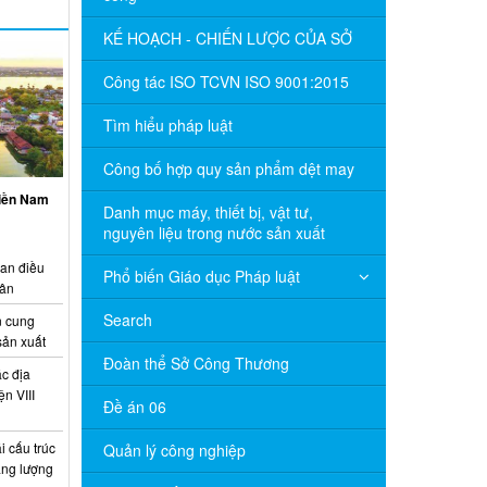
KẾ HOẠCH - CHIẾN LƯỢC CỦA SỞ
Công tác ISO TCVN ISO 9001:2015
Tìm hiểu pháp luật
Công bố hợp quy sản phẩm dệt may
miền Nam
Danh mục máy, thiết bị, vật tư,
nguyên liệu trong nước sản xuất
ian điều
Phổ biến Giáo dục Pháp luật
uân
Search
 cung
sản xuất
Đoàn thể Sở Công Thương
c địa
n VIII
Đề án 06
 cấu trúc
Quản lý công nghiệp
năng lượng