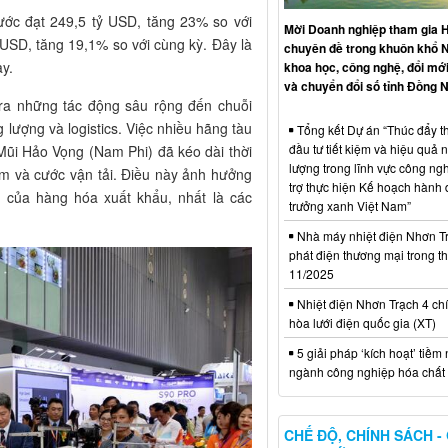
ước đạt 249,5 tỷ USD, tăng 23% so với
Mời Doanh nghiệp tham gia H
 USD, tăng 19,1% so với cùng kỳ. Đây là
chuyên đề trong khuôn khổ 
y.
khoa học, công nghệ, đổi mới
và chuyển đổi số tỉnh Đồng N
ra những tác động sâu rộng đến chuỗi
 lượng và logistics. Việc nhiều hãng tàu
Tổng kết Dự án “Thúc đẩy th
đầu tư tiết kiệm và hiệu quả 
Mũi Hảo Vọng (Nam Phi) đã kéo dài thời
lượng trong lĩnh vực công ng
iểm và cước vận tải. Điều này ảnh hưởng
trợ thực hiện Kế hoạch hành
h của hàng hóa xuất khẩu, nhất là các
trưởng xanh Việt Nam”
Nhà máy nhiệt điện Nhơn Tr
phát điện thương mại trong t
11/2025
Nhiệt điện Nhơn Trạch 4 chí
hòa lưới điện quốc gia (XT)
5 giải pháp ‘kích hoạt’ tiềm
ngành công nghiệp hóa chất 
CHẾ ĐỘ, CHÍNH SÁCH -