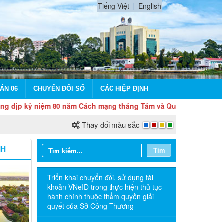
Tiếng Việt
English
ÁN 06
CHUYỂN ĐỔI SỐ
CÁC HIỆP ĐỊNH
m 80 năm Cách mạng tháng Tám và Quốc khánh 2/9
Thay đổi màu sắc
NH
Tìm
Triển khai chuyển đổi, sử dụng tài
khoản VNeID trong thực hiện thủ tục
hành chính thuộc thẩm quyền giải
quyết của Sở Công Thương