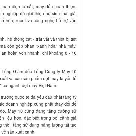
toàn diện từ cắt, may đến hoàn thiện,
 nghiệp đã giới thiệu hệ sinh thái giải
 số hóa, robot và công nghệ hỗ trợ vận
hệ thống cắt - trải vải và thiết bị tiết
 mà còn góp phần “xanh hóa” nhà máy.
 gian hoàn vốn nhanh, chỉ khoảng 8 - 10
t, Tổng Giám đốc Tổng Công ty May 10
 xuất và các sản phẩm dệt may là yếu tố
ới cả ngành dệt may Việt Nam.
 trường quốc tế đã yêu cầu phải tăng tỷ
các doanh nghiệp cũng phải thay đổi để
 đó, May 10 cũng đang tăng cường sử
n liệu hơn, đặc biệt trong bối cảnh giá
 thời, tăng sử dụng năng lượng tái tạo
 về sản xuất xanh.