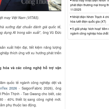
Nhà máy nhiệt điện Nhơn Tr
phát điện thương mại trong t
11/2025
Nhiệt điện Nhơn Trạch 4 chí
ệt may Việt Nam (VITAS).
hòa lưới điện quốc gia (XT)
nhà xưởng đạt chuẩn đánh giá quốc tế,
5 giải pháp ‘kích hoạt’ tiềm
g dụng AI trong sản xuất”,
ông Vũ Đức
ngành công nghiệp hóa chất 
sản xuất hiện đại, tiết kiệm năng lượng
nghiệp thích ứng với xu hướng phát triển
g hóa và các công nghệ hỗ trợ vận
 lãm quốc tế ngành công nghiệp dệt và
onTex 2026
-
SaigonFabric 2026)
, ông
Phồn Thịnh - Tae Gwang cho biết, các
0 - 40% thiết bị sang công nghệ mới.
iảm phụ thuộc lao động.