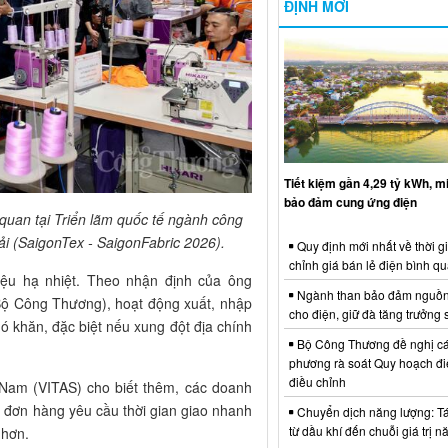
ĐỊNH MỚI
Tiết kiệm gần 4,29 tỷ kWh, 
bảo đảm cung ứng điện
uan tại Triển lãm quốc tế ngành công
vải (SaigonTex - SaigonFabric 2026).
Quy định mới nhất về thời g
chỉnh giá bán lẻ điện bình q
iệu hạ nhiệt. Theo nhận định của ông
Ngành than bảo đảm nguồn
ộ Công Thương), hoạt động xuất, nhập
cho điện, giữ đà tăng trưởng 
hó khăn, đặc biệt nếu xung đột địa chính
Bộ Công Thương đề nghị cá
phương rà soát Quy hoạch điệ
điều chỉnh
 Nam (VITAS) cho biết thêm, các doanh
 đơn hàng yêu cầu thời gian giao nhanh
Chuyển dịch năng lượng: Tái
từ dầu khí đến chuỗi giá trị 
 hơn.