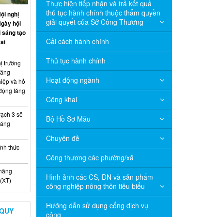
Thực hiện tiếp nhận và trả kết quả
thủ tục hành chính thuộc thẩm quyền
ội nghị
giải quyết của Sở Công Thương
Ngày hội
 sáng tạo
Cải cách hành chính
ai
Thủ tục hành chính
ị trường
năng
Hoạt động ngành
hiệp và hỗ
 động tăng
Công khai
ạch 3 sẽ
Bộ Hồ Sơ Mẫu
háng
Chuyên đề
nh thức
Công thương các phường/xã
 năng
Hình ảnh các CS, DN và sản phẩm
(XT)
công nghiệp nông thôn tiêu biểu
Hướng dẫn sử dụng cổng dịch vụ
 QUY
công