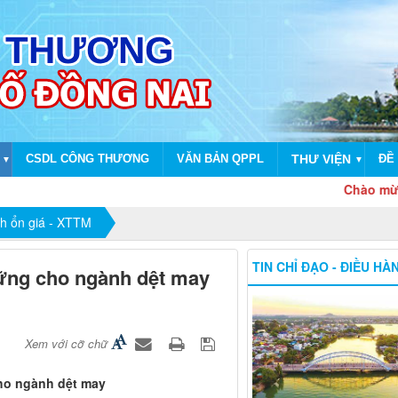
CSDL CÔNG THƯƠNG
VĂN BẢN QPPL
THƯ VIỆN
ĐỀ 
▼
▼
Chào mừng dịp kỷ niệ
nh ổn giá - XTTM
TIN CHỈ ĐẠO - ĐIỀU HÀ
vững cho ngành dệt may
Xem với cỡ chữ
ho ngành dệt may