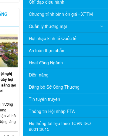
Chỉ đạo điều hành
NĂNG
Chương trình bình ổn giá - XTTM
Quản lý thương mại
Hội nhập kinh tế Quốc tế
An toàn thực phẩm
Hoạt động Ngành
ội nghị
Điện năng
Ngày hội
 sáng tạo
Đảng bộ Sở Công Thương
ai
Tin tuyên truyền
ị trường
năng
Thông tin Hội nhập FTA
hiệp và hỗ
 động tăng
Hệ thống tài liệu theo TCVN ISO
9001:2015