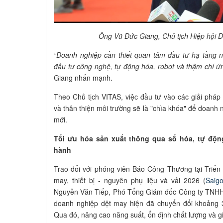
Ông Vũ Đức Giang, Chủ tịch Hiệp hội D
“Doanh nghiệp cần thiết quan tâm đầu tư hạ tầng 
đầu tư công nghệ, tự động hóa, robot và thậm chí ứn
Giang nhấn mạnh.
Theo Chủ tịch VITAS, việc đầu tư vào các giải pháp 
và thân thiện môi trường sẽ là "chìa khóa" để doanh 
mới.
Tối ưu hóa sản xuất thông qua số hóa, tự độn
hành
Trao đổi với phóng viên Báo Công Thương tại Triển
may, thiết bị - nguyên phụ liệu và vải 2026 (
Saig
Nguyễn Văn Tiếp, Phó Tổng Giám đốc Công ty TNHH 
doanh nghiệp dệt may hiện đã chuyển đổi khoảng 3
Qua đó, nâng cao năng suất, ổn định chất lượng và g