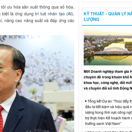
 tối ưu hóa sản xuất thông qua số hóa,
KỸ THUẬT - QUẢN LÝ 
c biệt là ứng dụng
trí tuệ nhân tạo (AI)
,
LƯỢNG
hí, nâng cao năng suất và đáp ứng các
Mời Doanh nghiệp tham gia H
chuyên đề trong khuôn khổ 
khoa học, công nghệ, đổi mới
và chuyển đổi số tỉnh Đồng N
Tổng kết Dự án “Thúc đẩy th
đầu tư tiết kiệm và hiệu quả 
lượng trong lĩnh vực công ng
trợ thực hiện Kế hoạch hành
trưởng xanh Việt Nam”