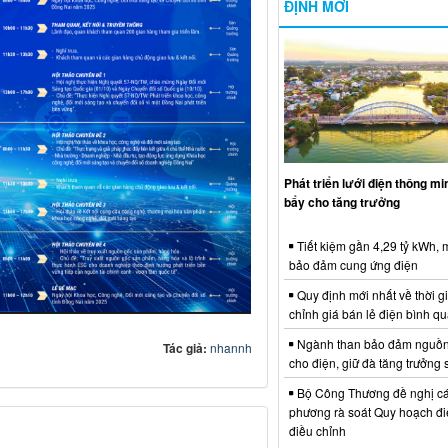
ĐỊNH MỚI
Phát triển lưới điện thông m
bẩy cho tăng trưởng
Tiết kiệm gần 4,29 tỷ kWh,
bảo đảm cung ứng điện
Quy định mới nhất về thời g
chỉnh giá bán lẻ điện bình q
Ngành than bảo đảm nguồn
Tác giả:
nhannh
cho điện, giữ đà tăng trưởng 
Bộ Công Thương đề nghị cá
phương rà soát Quy hoạch điệ
điều chỉnh