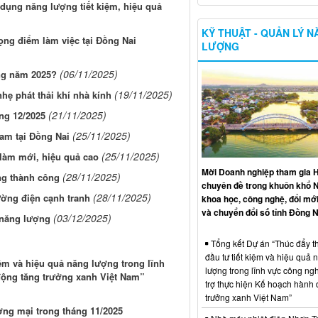
dụng năng lượng tiết kiệm, hiệu quả
KỸ THUẬT - QUẢN LÝ 
ọng điểm làm việc tại Đồng Nai
LƯỢNG
(06/11/2025)
ng năm 2025?
(19/11/2025)
ẹ phát thải khí nhà kính
(21/11/2025)
ng 12/2025
(25/11/2025)
Nam tại Đồng Nai
(25/11/2025)
 làm mới, hiệu quả cao
Mời Doanh nghiệp tham gia H
(28/11/2025)
ng thành công
chuyên đề trong khuôn khổ 
(28/11/2025)
ường điện cạnh tranh
khoa học, công nghệ, đổi mới
và chuyển đổi số tỉnh Đồng N
(03/12/2025)
 năng lượng
Tổng kết Dự án “Thúc đẩy th
đầu tư tiết kiệm và hiệu quả 
iệm và hiệu quả năng lượng trong lĩnh
lượng trong lĩnh vực công ng
động tăng trưởng xanh Việt Nam”
trợ thực hiện Kế hoạch hành
trưởng xanh Việt Nam”
ơng mại trong tháng 11/2025