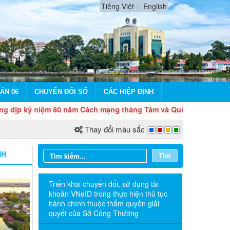
Tiếng Việt
English
ÁN 06
CHUYỂN ĐỔI SỐ
CÁC HIỆP ĐỊNH
 niệm 80 năm Cách mạng tháng Tám và Quốc khánh 2/9
Thay đổi màu sắc
NH
Tìm
Triển khai chuyển đổi, sử dụng tài
khoản VNeID trong thực hiện thủ tục
hành chính thuộc thẩm quyền giải
quyết của Sở Công Thương