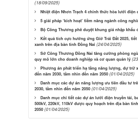
(18/09/2025)
Nhiệt điện Nhơn Trạch 4 chính thức hòa lưới điện 
5 giải pháp ‘kích hoạt’ tiềm năng ngành công nghi
Bộ Công Thương phê duyệt khung giá nhập khẩu đ
Kết quả tích cực hưởng ứng Giờ Trái Đất 2025, tiế
(24/04/2025)
xanh trên địa bàn tỉnh Đồng Nai
Sở Công Thương Đồng Nai tăng cường phòng ngừa
(2
quy mô lớn cho doanh nghiệp và cơ quan quản lý
Phương án phát triển hạ tầng năng lượng, dự trữ x
(01/04/2025)
đến năm 2030, tầm nhìn đến năm 2050
Danh mục các dự án năng lượng ưu tiên đầu tư trên
(01/04/2025)
2030, tầm nhìn đến năm 2050
Danh mục chi tiết các dự án lưới điện truyền tải,
500kV, 220kV, 110kV được quy hoạch trên địa bàn tỉn
(01/04/2025)
2050