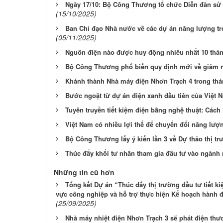
Ngày 17/10: Bộ Công Thương tổ chức Diễn đàn sử 
(15/10/2025)
Ban Chỉ đạo Nhà nước về các dự án năng lượng tr
(05/11/2025)
Nguồn điện nào được huy động nhiều nhất 10 thá
Bộ Công Thương phổ biến quy định mới về giảm nh
Khánh thành Nhà máy điện Nhơn Trạch 4 trong thá
Bước ngoặt từ dự án điện xanh đầu tiên của Việt 
Tuyên truyền tiết kiệm điện bằng nghệ thuật: Cách
Việt Nam có nhiều lợi thế để chuyển đổi năng lượ
Bộ Công Thương lấy ý kiến lần 3 về Dự thảo thị tr
Thúc đẩy khối tư nhân tham gia đầu tư vào ngành
Những tin cũ hơn
Tổng kết Dự án “Thúc đẩy thị trường đầu tư tiết k
vực công nghiệp và hỗ trợ thực hiện Kế hoạch hành 
(25/09/2025)
Nhà máy nhiệt điện Nhơn Trạch 3 sẽ phát điện thư