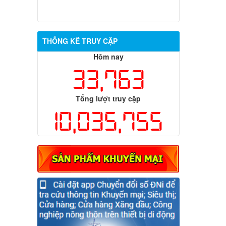
THỐNG KÊ TRUY CẬP
Hôm nay
33,763
Tổng lượt truy cập
10,035,755