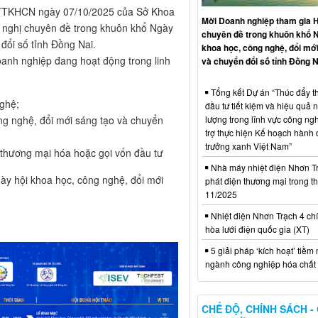
TTKHCN ngày 07/10/2025 của Sở Khoa
Mời Doanh nghiệp tham gia H
 nghị chuyên đề trong khuôn khổ Ngày
chuyên đề trong khuôn khổ 
đổi số tỉnh Đồng Nai.
khoa học, công nghệ, đổi mới
oanh nghiệp đang hoạt động trong linh
và chuyển đổi số tỉnh Đồng N
Tổng kết Dự án “Thúc đẩy th
nghệ;
đầu tư tiết kiệm và hiệu quả 
lượng trong lĩnh vực công ng
g nghệ, đổi mới sáng tạo và chuyển
trợ thực hiện Kế hoạch hành
trưởng xanh Việt Nam”
 thương mại hóa hoặc gọi vốn đầu tư
Nhà máy nhiệt điện Nhơn Tr
ày hội khoa học, công nghệ, đổi mới
phát điện thương mại trong t
11/2025
Nhiệt điện Nhơn Trạch 4 chí
hòa lưới điện quốc gia (XT)
5 giải pháp ‘kích hoạt’ tiềm
ngành công nghiệp hóa chất 
CHẾ ĐỘ, CHÍNH SÁCH -