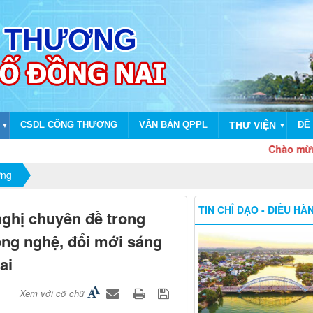
CSDL CÔNG THƯƠNG
VĂN BẢN QPPL
THƯ VIỆN
ĐỀ 
▼
▼
Chào mừng dịp kỷ
ợng
TIN CHỈ ĐẠO - ĐIỀU HÀ
ghị chuyên đề trong
ông nghệ, đổi mới sáng
ai
Xem với cỡ chữ