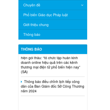
Chuyên đề
V/v đề nghị báo cáo hệ thống phân
phối, nhãn hiệu hàng hóa và hoạt động
Phổ biến Giáo dục Pháp luật
mua bán khí trên địa bàn tỉnh năm 2025
(nhắc lần 2).
Giới thiệu chung
Thông báo bán thanh lý tài sản công
Thông báo
theo hình thức chỉ định
Thông báo lựa chọn nhà thầu thực
THÔNG BÁO
hiện gói thầu: “tổ chức tập huấn kinh
doanh online hiệu quả trên các kênh
thương mại điện tử phổ biến hiện nay”
(SA)
Thông báo điều chỉnh lịch tiếp công
dân của Ban Giám đốc Sở Công Thương
năm 2024