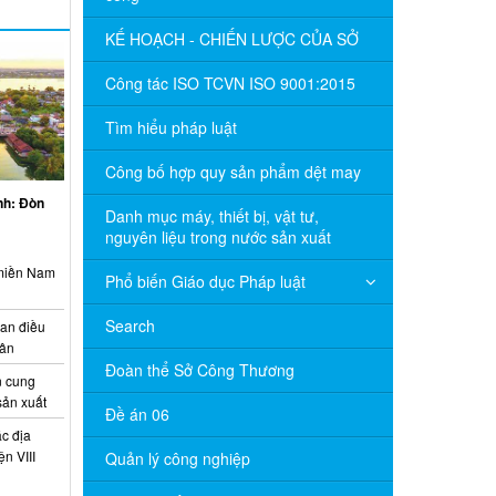
KẾ HOẠCH - CHIẾN LƯỢC CỦA SỞ
Công tác ISO TCVN ISO 9001:2015
Tìm hiểu pháp luật
Công bố hợp quy sản phẩm dệt may
inh: Đòn
Danh mục máy, thiết bị, vật tư,
nguyên liệu trong nước sản xuất
 miền Nam
Phổ biến Giáo dục Pháp luật
Search
ian điều
uân
Đoàn thể Sở Công Thương
 cung
sản xuất
Đề án 06
c địa
n VIII
Quản lý công nghiệp