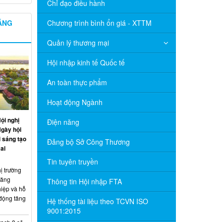
Chỉ đạo điều hành
NĂNG
Chương trình bình ổn giá - XTTM
Quản lý thương mại
Hội nhập kinh tế Quốc tế
An toàn thực phẩm
Hoạt động Ngành
ội nghị
Điện năng
Ngày hội
 sáng tạo
Đảng bộ Sở Công Thương
ai
Tin tuyên truyền
ị trường
năng
Thông tin Hội nhập FTA
hiệp và hỗ
 động tăng
Hệ thống tài liệu theo TCVN ISO
9001:2015