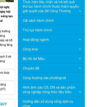
Thực hiện tiếp nhận và trả kết quả
thủ tục hành chính thuộc thẩm quyền
ội nghị
giải quyết của Sở Công Thương
Ngày hội
 sáng tạo
Cải cách hành chính
ai
Thủ tục hành chính
ị trường
năng
Hoạt động ngành
hiệp và hỗ
 động tăng
Công khai
ạch 3 sẽ
Bộ Hồ Sơ Mẫu
háng
Chuyên đề
nh thức
Công thương các phường/xã
 năng
Hình ảnh các CS, DN và sản phẩm
(XT)
công nghiệp nông thôn tiêu biểu
Hướng dẫn sử dụng cổng dịch vụ
 QUY
công