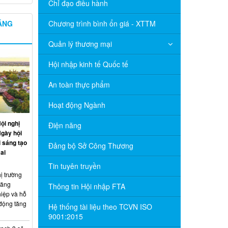
Chỉ đạo điều hành
NĂNG
Chương trình bình ổn giá - XTTM
Quản lý thương mại
Hội nhập kinh tế Quốc tế
An toàn thực phẩm
Hoạt động Ngành
ội nghị
Điện năng
Ngày hội
 sáng tạo
Đảng bộ Sở Công Thương
ai
Tin tuyên truyền
ị trường
năng
Thông tin Hội nhập FTA
hiệp và hỗ
 động tăng
Hệ thống tài liệu theo TCVN ISO
9001:2015