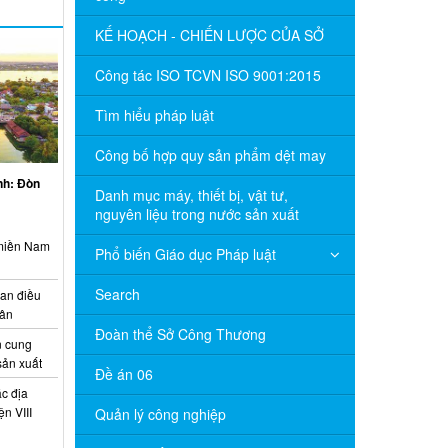
KẾ HOẠCH - CHIẾN LƯỢC CỦA SỞ
Công tác ISO TCVN ISO 9001:2015
Tìm hiểu pháp luật
Công bố hợp quy sản phẩm dệt may
inh: Đòn
Danh mục máy, thiết bị, vật tư,
nguyên liệu trong nước sản xuất
 miền Nam
Phổ biến Giáo dục Pháp luật
Search
ian điều
uân
Đoàn thể Sở Công Thương
 cung
sản xuất
Đề án 06
c địa
n VIII
Quản lý công nghiệp