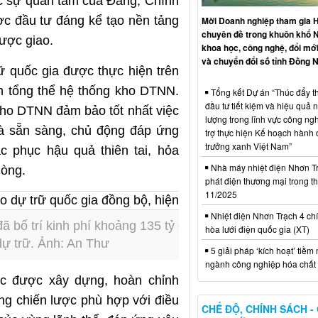
 sự quan tâm của Đảng, Chính
ợc đầu tư đáng kể tạo nền tảng
Mời Doanh nghiệp tham gia H
chuyên đề trong khuôn khổ 
được giao.
khoa học, công nghệ, đổi mới
và chuyển đổi số tỉnh Đồng N
ữ quốc gia được thực hiện trên
h tổng thể hệ thống kho DTNN.
Tổng kết Dự án “Thúc đẩy th
đầu tư tiết kiệm và hiệu quả 
ho DTNN đảm bảo tốt nhất việc
lượng trong lĩnh vực công ng
là sẵn sàng, chủ động đáp ứng
trợ thực hiện Kế hoạch hành
trưởng xanh Việt Nam”
c phục hậu quả thiên tai, hỏa
Nhà máy nhiệt điện Nhơn Tr
hòng.
phát điện thương mại trong t
11/2025
Nhiệt điện Nhơn Trạch 4 chí
ã bố trí kinh phí khoảng 135 tỷ đồng để đầu tư 4 dự
hòa lưới điện quốc gia (XT)
dự trữ. Ảnh: An Thư
5 giải pháp ‘kích hoạt’ tiềm
ngành công nghiệp hóa chất 
c được xây dựng, hoàn chỉnh
ùng chiến lược phù hợp với điều
CHẾ ĐỘ, CHÍNH SÁCH -