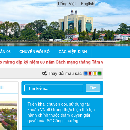
Tiếng Việt
English
ÁN 06
CHUYỂN ĐỔI SỐ
CÁC HIỆP ĐỊNH
ịp kỷ niệm 80 năm Cách mạng tháng Tám và Quốc khánh 2/9
Thay đổi màu sắc
NH
Tìm
Triển khai chuyển đổi, sử dụng tài
khoản VNeID trong thực hiện thủ tục
hành chính thuộc thẩm quyền giải
quyết của Sở Công Thương