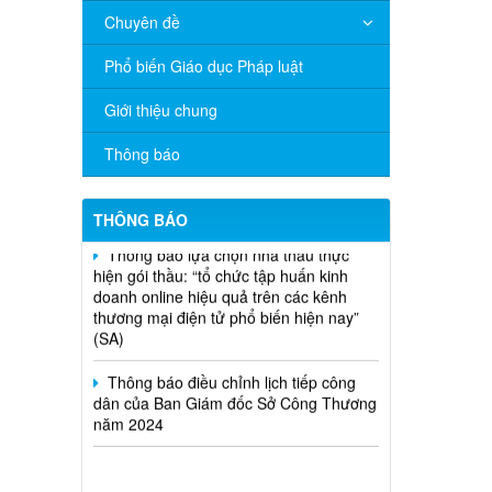
Chuyên đề
V/v đề nghị báo cáo hệ thống phân
Phổ biến Giáo dục Pháp luật
phối, nhãn hiệu hàng hóa và hoạt động
mua bán khí trên địa bàn tỉnh năm 2025
Giới thiệu chung
(nhắc lần 2).
Thông báo
Thông báo bán thanh lý tài sản công
theo hình thức chỉ định
THÔNG BÁO
Thông báo lựa chọn nhà thầu thực
hiện gói thầu: “tổ chức tập huấn kinh
doanh online hiệu quả trên các kênh
thương mại điện tử phổ biến hiện nay”
(SA)
Thông báo điều chỉnh lịch tiếp công
dân của Ban Giám đốc Sở Công Thương
năm 2024