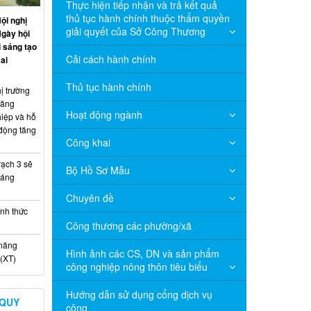
Thực hiện tiếp nhận và trả kết quả
thủ tục hành chính thuộc thẩm quyền
ội nghị
giải quyết của Sở Công Thương
Ngày hội
 sáng tạo
Cải cách hành chính
ai
Thủ tục hành chính
ị trường
năng
Hoạt động ngành
hiệp và hỗ
 động tăng
Công khai
ạch 3 sẽ
Bộ Hồ Sơ Mẫu
háng
Chuyên đề
nh thức
Công thương các phường/xã
 năng
Hình ảnh các CS, DN và sản phẩm
(XT)
công nghiệp nông thôn tiêu biểu
Hướng dẫn sử dụng cổng dịch vụ
 QUY
công