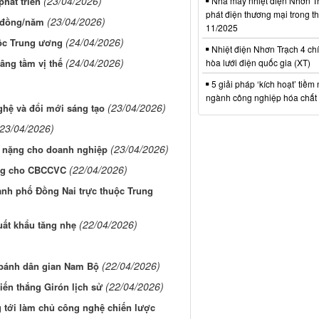
(23/04/2026)
Nhà máy nhiệt điện Nhơn Tr
hát triển
phát điện thương mại trong t
(23/04/2026)
ỉ đồng/năm
11/2025
(24/04/2026)
uộc Trung ương
Nhiệt điện Nhơn Trạch 4 chí
(24/04/2026)
hòa lưới điện quốc gia (XT)
âng tầm vị thế
5 giải pháp ‘kích hoạt’ tiềm
ngành công nghiệp hóa chất 
(23/04/2026)
ghệ và đổi mới sáng tạo
(23/04/2026)
(23/04/2026)
h nặng cho doanh nghiệp
(22/04/2026)
ng cho CBCCVC
hành phố Đồng Nai trực thuộc Trung
(22/04/2026)
uất khẩu tăng nhẹ
(22/04/2026)
bánh dân gian Nam Bộ
(22/04/2026)
iến thắng Girón lịch sử
g tới làm chủ công nghệ chiến lược