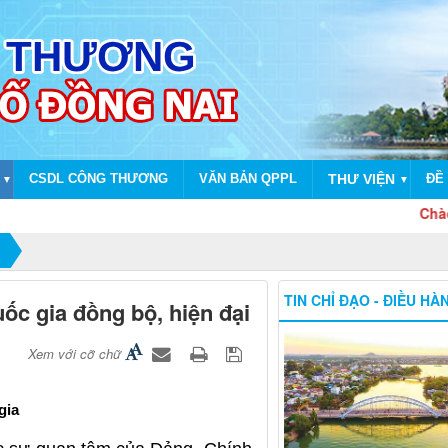
CSDL CÔNG THƯƠNG
VĂN BẢN QPPL
THƯ VIỆN
ĐỀ 
▼
▼
Chào mừng d
TIN CHỈ ĐẠO - ĐIỀU HÀ
ốc gia đồng bộ, hiện đại
Xem với cỡ chữ
gia