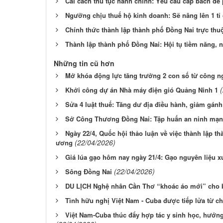
Cải cách thủ tục hành chính: Yêu cầu cấp bách để p
Ngưỡng chịu thuế hộ kinh doanh: Sẽ nâng lên 1 t
Chính thức thành lập thành phố Đồng Nai trực th
Thành lập thành phố Đồng Nai: Hội tụ tiềm năng, n
Những tin cũ hơn
Mở khóa động lực tăng trưởng 2 con số từ công n
Khởi công dự án Nhà máy điện gió Quảng Ninh 1
Sửa 4 luật thuế: Tăng dư địa điều hành, giảm gán
Sở Công Thương Đồng Nai: Tập huấn an ninh mạ
Ngày 22/4, Quốc hội thảo luận về việc thành lập t
(22/04/2026)
ương
Giá lúa gạo hôm nay ngày 21/4: Gạo nguyên liệu x
(22/04/2026)
Sông Ðồng Nai
DU LỊCH Nghệ nhân Cần Thơ “khoác áo mới” cho 
Tình hữu nghị Việt Nam - Cuba được tiếp lửa từ ch
Việt Nam-Cuba thúc đẩy hợp tác y sinh học, hướn