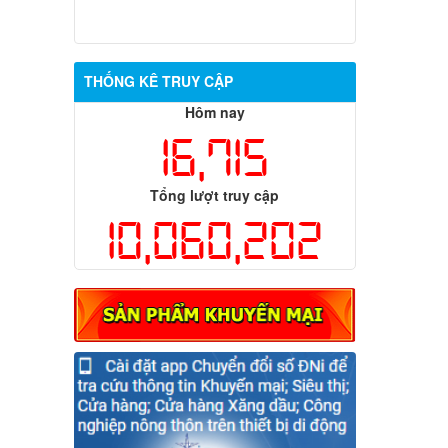
THỐNG KÊ TRUY CẬP
Hôm nay
16,715
Tổng lượt truy cập
10,060,202