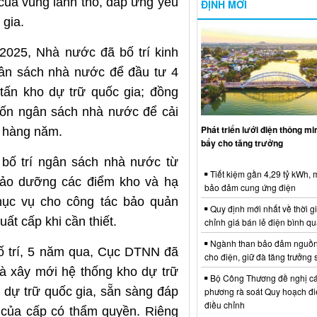
g của vùng lãnh thổ, đáp ứng yêu
ĐỊNH MỚI
 gia.
2025, Nhà nước đã bố trí kinh
gân sách nhà nước để đầu tư 4
tấn kho dự trữ quốc gia; đồng
 vốn ngân sách nhà nước để cải
Phát triển lưới điện thông m
a hàng năm.
bẩy cho tăng trưởng
bố trí ngân sách nhà nước từ
Tiết kiệm gần 4,29 tỷ kWh,
bảo dưỡng các điểm kho và hạ
bảo đảm cung ứng điện
phục vụ cho công tác bảo quản
Quy định mới nhất về thời g
ất cấp khi cần thiết.
chỉnh giá bán lẻ điện bình q
Ngành than bảo đảm nguồn
ố trí, 5 năm qua, Cục DTNN đã
cho điện, giữ đà tăng trưởng 
à xây mới hệ thống kho dự trữ
Bộ Công Thương đề nghị cá
 dự trữ quốc gia, sẵn sàng đáp
phương rà soát Quy hoạch điệ
điều chỉnh
 của cấp có thẩm quyền. Riêng