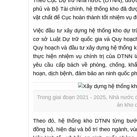
Theo Cục Dự trữ Nhà nước (DTNN), được
phủ và Bộ Tài chính, hệ thống kho đã đư
vật chất để Cục hoàn thành tốt nhiệm vụ 
Việc đầu tư xây dựng hệ thống kho dự tr
cơ sở Luật Dự trữ quốc gia và Quy hoạc
Quy hoạch và đầu tư xây dựng hệ thống k
thực hiện nhiệm vụ chính trị của DTNN 
yêu cầu cấp bách về phòng, chống, khắ
hoạn, dịch bệnh, đảm bảo an ninh quốc p
Trong giai đoạn 2021 - 2025, Nhà nước đ
án kho 
Theo đó, hệ thống kho DTNN từng bướ
đồng bộ, hiện đại và bố trí theo ngành, v