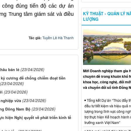
 công đúng tiến độ các dự án
KỸ THUẬT - QUẢN LÝ 
ng Trung tâm giám sát và điều
LƯỢNG
Tác giả:
Tuyền Lê Hà Thanh
(23/04/2026)
khâu bán lẻ
Mời Doanh nghiệp tham gia H
chuyên đề trong khuôn khổ 
n, kỷ cương để chống chiếm đoạt tiền
khoa học, công nghệ, đổi mới
(23/04/2026)
và chuyển đổi số tỉnh Đồng N
(23/04/2026)
ới
(23/04/2026)
Tổng kết Dự án “Thúc đẩy th
 nghiệp vừa
đầu tư tiết kiệm và hiệu quả 
(23/04/2026)
vùng Đông Nam Bộ
lượng trong lĩnh vực công ng
trợ thực hiện Kế hoạch hành
 hiện Nghị quyết về phát triển kinh tế
trưởng xanh Việt Nam”