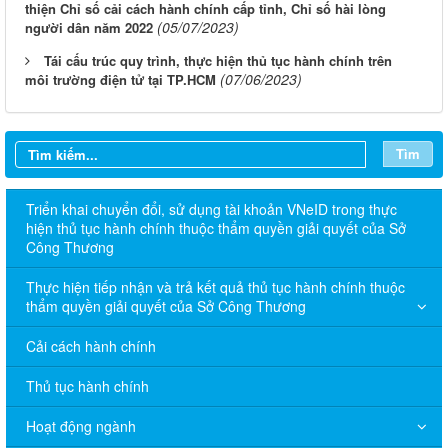
thiện Chỉ số cải cách hành chính cấp tỉnh, Chỉ số hài lòng
(05/07/2023)
người dân năm 2022
Tái cấu trúc quy trình, thực hiện thủ tục hành chính trên
(07/06/2023)
môi trường điện tử tại TP.HCM
Tìm
Triển khai chuyển đổi, sử dụng tài khoản VNeID trong thực
hiện thủ tục hành chính thuộc thẩm quyền giải quyết của Sở
Công Thương
Thực hiện tiếp nhận và trả kết quả thủ tục hành chính thuộc
thẩm quyền giải quyết của Sở Công Thương
Cải cách hành chính
Thủ tục hành chính
Hoạt động ngành