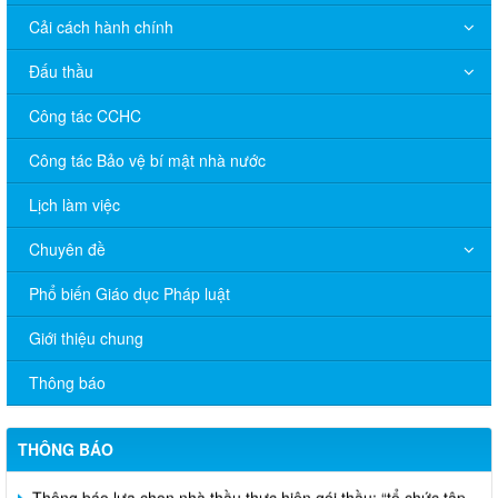
Cải cách hành chính
Đấu thầu
Công tác CCHC
Công tác Bảo vệ bí mật nhà nước
Lịch làm việc
Chuyên đề
Phổ biến Giáo dục Pháp luật
Giới thiệu chung
V/v đề nghị báo cáo hệ thống phân phối, nhãn hiệu hàng hóa
và hoạt động mua bán khí trên địa bàn tỉnh năm 2025 (nhắc lần
Thông báo
2).
Thông báo bán thanh lý tài sản công theo hình thức chỉ định
THÔNG BÁO
Thông báo lựa chọn nhà thầu thực hiện gói thầu: “tổ chức tập