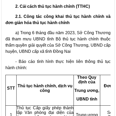
2. Cải cách thủ tục hành chính (TTHC)
2.1. Công tác công khai thủ tục hành chính và
đơn giản hóa thủ tục hành chính
a)
Trong 6 tháng đầu năm 2023, Sở Công Thương
đã tham mưu UBND tỉnh Bộ thủ tục hành chính thuộc
thẩm quyền giải quyết của Sở Công Thương, UBND cấp
huyện, UBND cấp xã tỉnh Đồng Nai
-
Báo cáo tình hình thực hiện liên thông thủ tục
hành chính:
Theo Quy
định của
Thủ tục hành chính, dịch vụ
Đơn v
STT
công
Trung ương,
hi
UBND tỉnh
Thủ tục Cấp giấy phép thành
lập Văn phòng đại diện của
Sở 
1
Trung ương