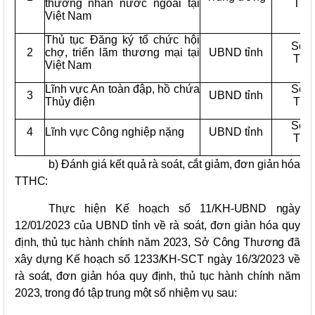
thương nhân nước ngoài tại
Thư
Việt Nam
Thủ tục Đăng ký tổ chức hội
Sở 
2
chợ, triển lãm thương mại tại
UBND tỉnh
Thư
Việt Nam
Lĩnh vực An toàn đập, hồ chứa
Sở 
3
UBND tỉnh
Thủy điện
Thư
Sở 
4
Lĩnh vực Công nghiệp nặng
UBND tỉnh
Thư
b)
Đánh
giá
k
ết quả rà soát, cắt giảm, đơn giản hóa
TTHC:
Thực hiện Kế hoạch số 11/KH-UBND ngày
12/01/2023 của UBND tỉnh về rà soát, đơn giản hóa quy
định, thủ tục hành chính năm 2023, Sở Công Thương đã
xây dựng Kế hoạch số 1233/KH-SCT ngày 16/3/2023 về
rà soát, đơn giản hóa quy định, thủ tục hành chính năm
2023, trong đó tập trung một số nhiệm vụ sau: