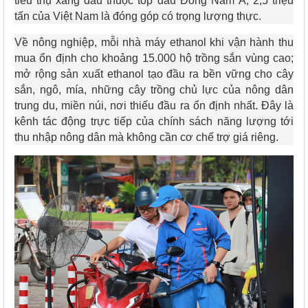
tiêu thụ xăng dầu thuộc top đầu Đông Nam Á, 2,5 triệu
tấn của Việt Nam là đóng góp có trọng lượng thực.
Về nông nghiệp, mỗi nhà máy ethanol khi vận hành thu
mua ổn định cho khoảng 15.000 hộ trồng sắn vùng cao;
mở rộng sản xuất ethanol tạo đầu ra bền vững cho cây
sắn, ngô, mía, những cây trồng chủ lực của nông dân
trung du, miền núi, nơi thiếu đầu ra ổn định nhất. Đây là
kênh tác động trực tiếp của chính sách năng lượng tới
thu nhập nông dân mà không cần cơ chế trợ giá riêng.