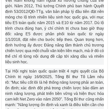
Việt Nam không nằm ngoài xu hướng chung của thế
giới. Năm 2012, Thủ tướng Chính phủ ban hành Quyết
định 53/2012/QĐ-TTg, văn bản pháp lý đầu tiên đặt nền
móng cho lộ trình nhiên liệu sinh học quốc gia, với mục
tiêu E5 toàn quốc năm 2015 và E10 từ năm 2017. Dù lộ
trình chưa đúng hạn, ý chí chính trị chưa bao giờ thay
đổi: xăng E5 được phân phối toàn quốc từ ngày
1/1/2018, đặt nền cho bước tiếp theo. Quan trọng hơn,
định hướng ấy được Đảng nâng tầm thành chủ trương
chiến lược qua một chuỗi văn kiện liền mạch, mà ở đó có
thể chỉ rõ từng nội dung đề cập tới xăng dầu và nhiên
liệu sinh học.
Tại Hội nghị toàn quốc quán triệt 4 nghị quyết của Bộ
Chính trị ngày 16/9/2025,
Tổng Bí thư Tô Lâm
nêu
rõ: “Mục tiêu cốt lõi là hệ thống năng lượng phải an toàn,
ổn định; xác định đột phá trong chiến lược bảo đảm an
ninh năng lượng, phát triển bền vững và hiện thực hóa
cam kết Net Zero vào năm 2050”. Tổng Bí thư cũng nhấn
mạnh: "Năng lượng ổn định và xanh là điều kiện cần cho