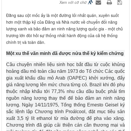
Xem với cỡ chữ
Đằng sau cột mốc ấy là một đường lối nhất quán, xuyên suốt
hơn một thập kỷ của Đảng và Nhà nước về chuyển đổi năng
lượng xanh và bảo đảm an ninh năng lượng quốc gia - một chủ
trương lớn đòi hỏi sự thống nhất hành động của cả hệ thống
chính trị và toàn dân.
Một xu thế văn minh đã được nửa thế kỷ kiểm chứng
Câu chuyện nhiên liệu sinh học bắt đầu từ cuộc khủng
hoảng dầu mỏ toàn cầu năm 1973 do Tổ chức Các quốc
gia xuất khẩu dầu mỏ Arab (OAPEC) khởi xướng, đẩy
giá năng lượng lên mức chưa từng có. Brazil khi đó phụ
thuộc nhập khẩu tới 77,3% nhu cầu dầu buộc phải tìm
nguồn năng lượng thay thế để bảo đảm an ninh năng
lượng. Ngày 14/11/1975, Tổng thống Ernesto Geisel ký
sắc lệnh lập Chương trình Proálcool, đặt mục tiêu sản
xuất 3,5 tỷ lít ethanol từ mía đường để pha vào xăng.
Chương trình đã giúp cải thiện cán cân thương mại và