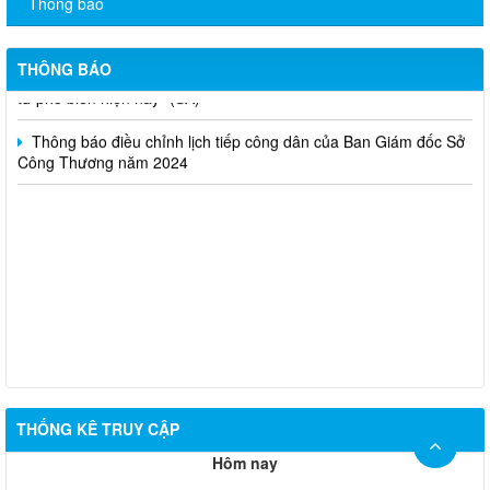
Thông báo
Thông báo lựa chọn nhà thầu thực hiện gói thầu: “tổ chức tập
huấn kinh doanh online hiệu quả trên các kênh thương mại điện
THÔNG BÁO
tử phổ biến hiện nay” (SA)
Thông báo điều chỉnh lịch tiếp công dân của Ban Giám đốc Sở
Công Thương năm 2024
THỐNG KÊ TRUY CẬP
Hôm nay