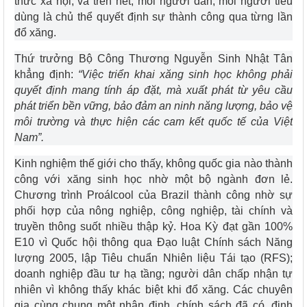
thức xã hội; và trên hết, mỗi người dân, mỗi người tiêu
dùng là chủ thể quyết định sự thành công qua từng lần
đổ xăng.
Thứ trưởng Bộ Công Thương Nguyễn Sinh Nhật Tân
khẳng định:
“Việc triển khai xăng sinh học không phải
quyết định mang tính áp đặt, mà xuất phát từ yêu cầu
phát triển bền vững, bảo đảm an ninh năng lượng, bảo vệ
môi trường và thực hiện các cam kết quốc tế của Việt
Nam”.
Kinh nghiệm thế giới cho thấy, không quốc gia nào thành
công với xăng sinh học nhờ một bộ ngành đơn lẻ.
Chương trình Proálcool của Brazil thành công nhờ sự
phối hợp của nông nghiệp, công nghiệp, tài chính và
truyền thông suốt nhiều thập kỷ. Hoa Kỳ đạt gần 100%
E10 vì Quốc hội thông qua Đạo luật Chính sách Năng
lượng 2005, lập Tiêu chuẩn Nhiên liệu Tái tạo (RFS);
doanh nghiệp đầu tư hạ tầng; người dân chấp nhận tự
nhiên vì không thấy khác biệt khi đổ xăng. Các chuyên
gia cùng chung một nhận định, chính sách đã có, định