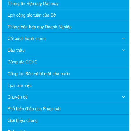
Thông tin Hợp quy Dệt may
Lịch công tác tuần của Sở
Thông báo hợp quy Doanh Nghiệp
Cải cách hành chính
Đấu thầu
Công tác CCHC
Công tác Bảo vệ bí mật nhà nước
Lịch làm việc
Chuyên đề
V/v đề nghị báo cáo hệ thống phân phối, nhãn hiệu hàng hóa
Phổ biến Giáo dục Pháp luật
và hoạt động mua bán khí trên địa bàn tỉnh năm 2025 (nhắc lần
2).
Giới thiệu chung
Thông báo bán thanh lý tài sản công theo hình thức chỉ định