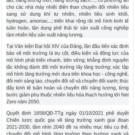
tạo, năng lượng mới, năng lượng sạch…; có phương án
cho các nhà máy nhiệt điện than chuyển đổi nhiên liệu
sang sử dụng khí tự nhiên, nhiên liệu sinh khối,
hydrogen, amoniac...; triển khai rộng rãi mô hình kinh tế
tuần hoàn, tận dụng phế thải từ sản xuất công nghiệp
làm nhiên liệu sản xuất năng lượng.
Tại Văn kiện Đại hội XIV của Đảng, lần đầu tiên xác định
bảo vệ môi trường là trụ cột, điều kiện và động lực của
mô hình phát triển nhanh, bền vững; khẳng định nguyên
tắc không đánh đổi môi trường lấy tăng trưởng; xác lập
mô hình tăng trưởng mới dựa trên khoa học - công nghệ,
đổi mới sáng tạo, chuyển đổi số và chuyển đổi xanh; thúc
đẩy kinh tế tuần hoàn và chuyển đổi năng lượng, từng
bước giảm phụ thuộc nhiên liệu hóa thạch hướng tới Net
Zero năm 2050.
Quyết định 1658/QĐ-TTg ngày 01/10/2021 phê duyệt
Chiến lược quốc gia về tăng trưởng xanh giai đoạn
2021-2030, tầm nhìn 2040 đề ra nhiều mục tiêu cụ thể,
chuyển đổi mô hình tăng trưởng theo hướng xanh và