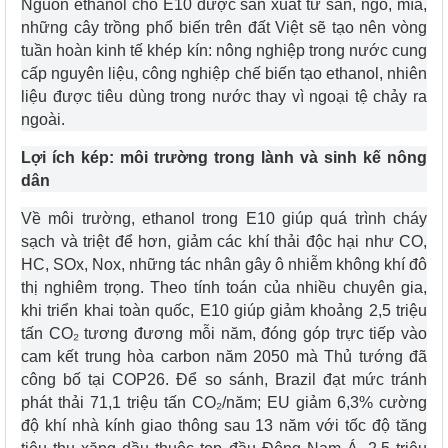
Nguồn ethanol cho E10 được sản xuất từ sắn, ngô, mía,
những cây trồng phổ biến trên đất Việt sẽ tạo nên vòng
tuần hoàn kinh tế khép kín: nông nghiệp trong nước cung
cấp nguyên liệu, công nghiệp chế biến tạo ethanol, nhiên
liệu được tiêu dùng trong nước thay vì ngoại tệ chảy ra
ngoài.
Lợi ích kép: môi trường trong lành và sinh kế nông
dân
Về môi trường, ethanol trong E10 giúp quá trình cháy
sạch và triệt để hơn, giảm các khí thải độc hại như CO,
HC, SOx, Nox, những tác nhân gây ô nhiễm không khí đô
thị nghiêm trọng. Theo tính toán của nhiều chuyên gia,
khi triển khai toàn quốc, E10 giúp giảm khoảng 2,5 triệu
tấn CO₂ tương đương mỗi năm, đóng góp trực tiếp vào
cam kết trung hòa carbon năm 2050 mà Thủ tướng đã
công bố tại COP26. Để so sánh, Brazil đạt mức tránh
phát thải 71,1 triệu tấn CO₂/năm; EU giảm 6,3% cường
độ khí nhà kính giao thông sau 13 năm với tốc độ tăng