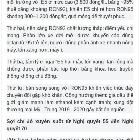
môi trường với E5 ở mức cao (3.800 đồng/lít, bằng ~95%
thuế xăng khoáng RON92), khiến E5 chỉ rẻ hơn RON95
khoảng 800–1.200 đồng/lít, quá mỏng để thuyết phục.
Thứ hai, nền xăng RON92 chất lượng thấp: điểm yếu chí
mạng. Phần lớn xe đời mới được khuyến cáo dùng
octan từ 95 trở lên; người dùng phản ánh xe nhanh nóng
máy, tốn xăng hơn, máy ì.
Thứ ba, tâm lý e ngại "E5 hại máy, tốn xăng" lan rộng mà
không được phản bác kịp thời bằng khoa học; truyền
thông không chủ động.
Thứ tư, bán song song với RON95 khiến việc thúc đẩy
chuyển đổi gặp khó khăn. Cộng hưởng thêm: giá dầu thế
giới giảm mạnh làm ethanol kém cạnh tranh; xung đột
thương mại Mỹ - Trung 2019 - 2020 gây bất ổn nguồn.
Sợi chỉ đỏ xuyên suốt từ Nghị quyết 55 đến Nghị
quyết 70