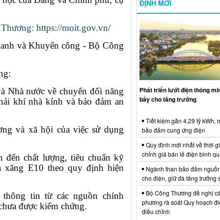
ĐỊNH MỚI
 Thương
:
https://moit.gov.vn/
 xanh và Khuyến công - Bộ Công
ng:
Phát triển lưới điện thông m
và Nhà nước về chuyển đổi năng
bẩy cho tăng trưởng
 thải khí nhà kính và bảo đảm an
Tiết kiệm gần 4,29 tỷ kWh,
ờng và xã hội của việc sử dụng
bảo đảm cung ứng điện
Quy định mới nhất về thời g
chỉnh giá bán lẻ điện bình q
n đến chất lượng, tiêu chuẩn kỹ
ủa xăng E10 theo quy định hiện
Ngành than bảo đảm nguồn
cho điện, giữ đà tăng trưởng 
Bộ Công Thương đề nghị cá
 thông tin từ các nguồn chính
phương rà soát Quy hoạch điệ
n chưa được kiểm chứng.
điều chỉnh