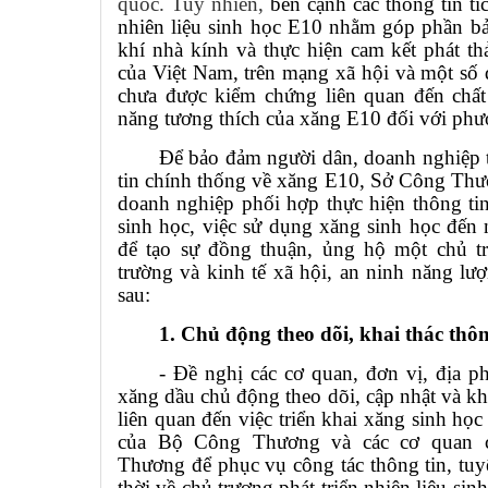
quốc. Tuy nhiên,
bên cạnh các thông tin tí
nhiên liệu sinh học E10 nhằm góp phần bả
khí nhà kính và thực hiện cam kết phát t
của Việt Nam, trên mạng xã hội và một số 
chưa được kiểm chứng liên quan đến chất
năng tương thích của xăng E10 đối với phươ
Để bảo đảm người dân, doanh nghiệp t
tin chính thống về xăng E10, Sở Công Thươ
doanh nghiệp phối hợp thực hiện thông ti
sinh học, việc sử dụng xăng sinh học đến
để tạo sự đồng thuận, ủng hộ một chủ t
trường và kinh tế xã hội, an ninh năng l
sau:
1. Chủ động theo dõi, khai thác thô
- Đề nghị các cơ quan, đơn vị, địa 
xăng dầu chủ động theo dõi, cập nhật và kha
liên quan đến việc triển khai xăng sinh học
của Bộ Công Thương và các cơ quan 
Thương để phục vụ công tác thông tin, tuy
thời về chủ trương phát triển nhiên liệu si