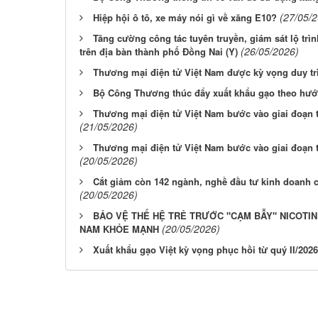
(27/05/
Hiệp hội ô tô, xe máy nói gì về xăng E10?
Tăng cường công tác tuyên truyền, giám sát lộ trì
(26/05/2026)
trên địa bàn thành phố Đồng Nai (Y)
Thương mại điện tử Việt Nam được kỳ vọng duy tr
Bộ Công Thương thúc đẩy xuất khẩu gạo theo hư
Thương mại điện tử Việt Nam bước vào giai đoạn 
(21/05/2026)
Thương mại điện tử Việt Nam bước vào giai đoạn 
(20/05/2026)
Cắt giảm còn 142 ngành, nghề đầu tư kinh doanh c
(20/05/2026)
BẢO VỆ THẾ HỆ TRẺ TRƯỚC "CẠM BẪY" NICOTIN
(20/05/2026)
NAM KHỎE MẠNH
Xuất khẩu gạo Việt kỳ vọng phục hồi từ quý II/2026