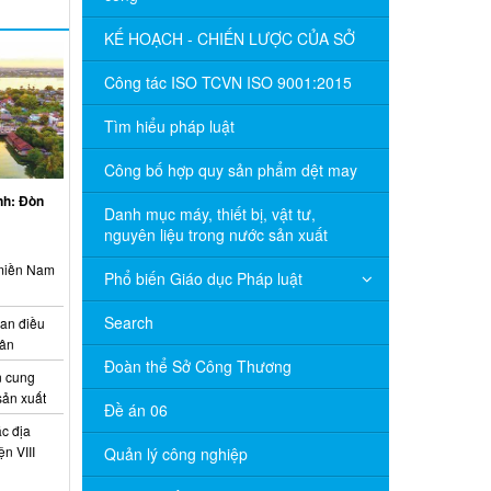
KẾ HOẠCH - CHIẾN LƯỢC CỦA SỞ
Công tác ISO TCVN ISO 9001:2015
Tìm hiểu pháp luật
Công bố hợp quy sản phẩm dệt may
inh: Đòn
Danh mục máy, thiết bị, vật tư,
nguyên liệu trong nước sản xuất
 miền Nam
Phổ biến Giáo dục Pháp luật
Search
ian điều
uân
Đoàn thể Sở Công Thương
 cung
sản xuất
Đề án 06
c địa
n VIII
Quản lý công nghiệp