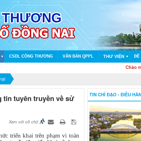
CSDL CÔNG THƯƠNG
VĂN BẢN QPPL
THƯ VIỆN
ĐỀ 
▼
▼
Chào mừng dịp 
mại
TIN CHỈ ĐẠO - ĐIỀU HÀ
tin tuyên truyền về sử
Xem với cỡ chữ
ức triển khai trên phạm vi toàn