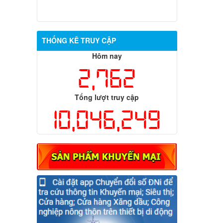
THỐNG KÊ TRUY CẬP
Hôm nay
2,762
Tổng lượt truy cập
10,046,249