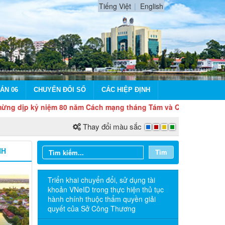
Tiếng Việt
English
ÁN 06
CHUYỂN ĐỔI SỐ
CÁC HIỆP ĐỊNH
kỷ niệm 80 năm Cách mạng tháng Tám và Quốc khánh 2/9
Thay đổi màu sắc
NH
Tìm
Triển khai chuyển đổi, sử dụng tài
khoản VNeID trong thực hiện thủ tục
hành chính thuộc thẩm quyền giải
quyết của Sở Công Thương