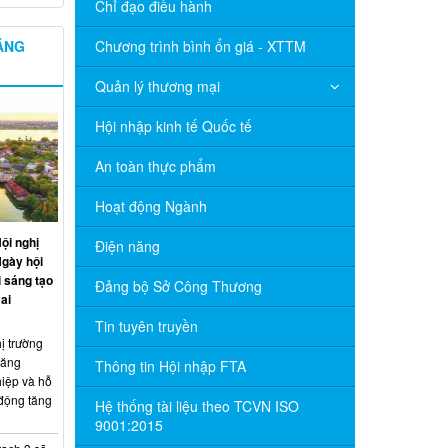
Chỉ đạo điều hành
NĂNG
Chương trình bình ổn giá - XTTM
Quản lý thương mại
Hội nhập kinh tế Quốc tế
An toàn thực phẩm
Hoạt động Ngành
ội nghị
Điện năng
Ngày hội
 sáng tạo
Đảng bộ Sở Công Thương
ai
Tin tuyên truyền
ị trường
năng
Thông tin Hội nhập FTA
hiệp và hỗ
 động tăng
Hệ thống tài liệu theo TCVN ISO
9001:2015