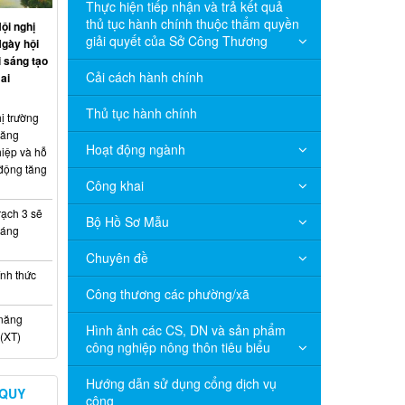
Thực hiện tiếp nhận và trả kết quả
thủ tục hành chính thuộc thẩm quyền
ội nghị
giải quyết của Sở Công Thương
Ngày hội
 sáng tạo
Cải cách hành chính
ai
Thủ tục hành chính
ị trường
năng
Hoạt động ngành
hiệp và hỗ
 động tăng
Công khai
ạch 3 sẽ
Bộ Hồ Sơ Mẫu
háng
Chuyên đề
nh thức
Công thương các phường/xã
 năng
Hình ảnh các CS, DN và sản phẩm
(XT)
công nghiệp nông thôn tiêu biểu
Hướng dẫn sử dụng cổng dịch vụ
 QUY
công