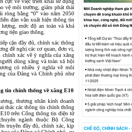
ch cực về việc triển khai sử dụng
o vệ môi trường, giảm phát thải
Mời Doanh nghiệp tham gia H
hải ròng bằng “0” vào năm 2050
chuyên đề trong khuôn khổ 
diễn đàn vẫn xuất hiện thông tin
khoa học, công nghệ, đổi mới
và chuyển đổi số tỉnh Đồng N
 lượng, mức độ an toàn và khả
ng tiện giao thông.
Tổng kết Dự án “Thúc đẩy th
iếp cận đầy đủ, chính xác thông
đầu tư tiết kiệm và hiệu quả 
ng đề nghị các cơ quan, đơn vị,
lượng trong lĩnh vực công ng
n chính xác về ý nghĩa của xăng
trợ thực hiện Kế hoạch hành
trưởng xanh Việt Nam”
 người dùng xăng và toàn xã hội
rương có nhiều ý nghĩa về môi
Nhà máy nhiệt điện Nhơn Tr
ượng của Đảng và Chính phủ như
phát điện thương mại trong t
11/2025
Nhiệt điện Nhơn Trạch 4 chí
ng tin chính thống về xăng E10
hòa lưới điện quốc gia (XT)
phương, thương nhân kinh doanh
5 giải pháp ‘kích hoạt’ tiềm
i thác các thông tin chính thống
ngành công nghiệp hóa chất 
 E10 trên Cổng thông tin điện tử
chuyên ngành thuộc Bộ Công
ên truyền đầy đủ, chính xác, kịp
CHẾ ĐỘ, CHÍNH SÁCH -
nh học của Đảng và Chính phủ, cụ