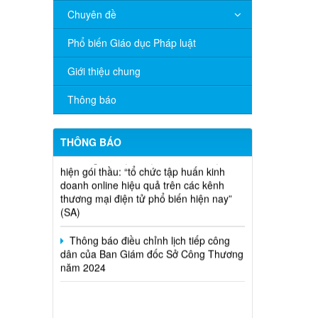
Chuyên đề
V/v đề nghị báo cáo hệ thống phân
phối, nhãn hiệu hàng hóa và hoạt động
Phổ biến Giáo dục Pháp luật
mua bán khí trên địa bàn tỉnh năm 2025
(nhắc lần 2).
Giới thiệu chung
Thông báo bán thanh lý tài sản công
Thông báo
theo hình thức chỉ định
Thông báo lựa chọn nhà thầu thực
THÔNG BÁO
hiện gói thầu: “tổ chức tập huấn kinh
doanh online hiệu quả trên các kênh
thương mại điện tử phổ biến hiện nay”
(SA)
Thông báo điều chỉnh lịch tiếp công
dân của Ban Giám đốc Sở Công Thương
năm 2024