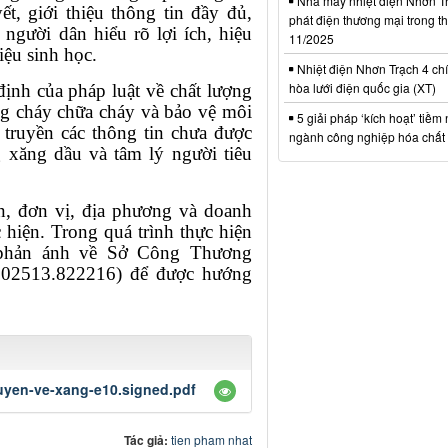
Nhà máy nhiệt điện Nhơn Tr
t, giới thiệu thông tin đầy đủ,
phát điện thương mại trong t
 người dân hiểu rõ lợi ích, hiệu
11/2025
iệu sinh học.
Nhiệt điện Nhơn Trạch 4 chí
hòa lưới điện quốc gia (XT)
ịnh của pháp luật về chất lượng
ng cháy chữa cháy và bảo vệ môi
5 giải pháp ‘kích hoạt’ tiềm
 truyền các thông tin chưa được
ngành công nghiệp hóa chất 
 xăng dầu và tâm lý người tiêu
, đơn vị, địa phương và doanh
 hiện. Trong quá trình thực hiện
 phản ánh về Sở Công Thương
: 02513.822216) để được hướng
uyen-ve-xang-e10.signed.pdf
Tác giả:
tien pham nhat