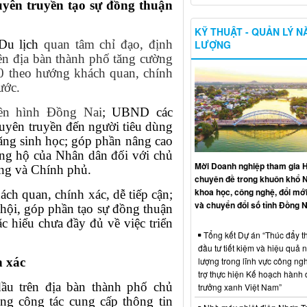
tuyên truyền tạo sự đồng thuận
KỸ THUẬT - QUẢN LÝ 
Du lịch
quan tâm chỉ đạo, định
LƯỢNG
rên địa bàn thành phố tăng cường
E10 theo hướng khách quan, chính
ước.
yền hình
Đồng Nai
; UBND các
tuyên truyền đến người tiêu dùng
xăng sinh học; góp phần nâng cao
ủng hộ của Nhân dân đối với chủ
Mời Doanh nghiệp tham gia H
ảng và Chính phủ.
chuyên đề trong khuôn khổ 
khoa học, công nghệ, đổi mới
ch quan, chính xác, dễ tiếp cận;
và chuyển đổi số tỉnh Đồng N
hội, góp phần tạo sự đồng thuận
 hiểu chưa đầy đủ về việc triển
Tổng kết Dự án “Thúc đẩy th
đầu tư tiết kiệm và hiệu quả 
lượng trong lĩnh vực công ng
h xác
trợ thực hiện Kế hoạch hành
ầu trên địa bàn thành phố chủ
trưởng xanh Việt Nam”
ng công tác cung cấp thông tin