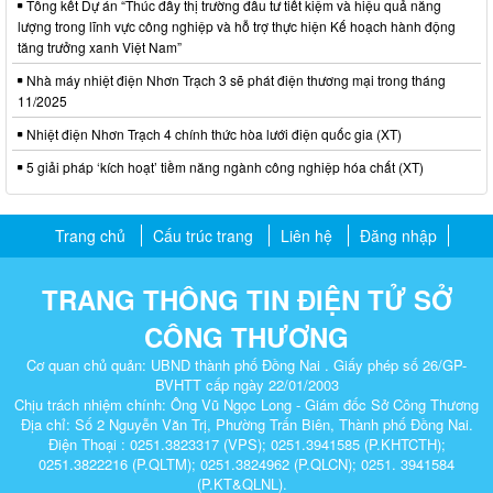
Tổng kết Dự án “Thúc đẩy thị trường đầu tư tiết kiệm và hiệu quả năng
lượng trong lĩnh vực công nghiệp và hỗ trợ thực hiện Kế hoạch hành động
tăng trưởng xanh Việt Nam”
Nhà máy nhiệt điện Nhơn Trạch 3 sẽ phát điện thương mại trong tháng
11/2025
Nhiệt điện Nhơn Trạch 4 chính thức hòa lưới điện quốc gia (XT)
5 giải pháp ‘kích hoạt’ tiềm năng ngành công nghiệp hóa chất (XT)
Trang chủ
Cấu trúc trang
Liên hệ
Đăng nhập
TRANG THÔNG TIN ĐIỆN TỬ SỞ
CÔNG THƯƠNG
Cơ quan chủ quản: UBND thành phố Đồng Nai . Giấy phép số 26/GP-
BVHTT cấp ngày 22/01/2003
Chịu trách nhiệm chính: Ông Vũ Ngọc Long - Giám đốc Sở Công Thương
Địa chỉ: Số 2 Nguyễn Văn Trị, Phường Trấn Biên, Thành phố Đồng Nai.
Điện Thoại : 0251.3823317 (VPS); 0251.3941585 (P.KHTCTH);
0251.3822216 (P.QLTM); 0251.3824962 (P.QLCN); 0251. 3941584
(P.KT&QLNL).