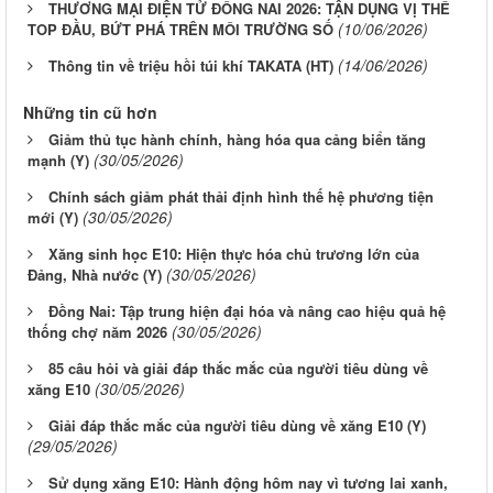
THƯƠNG MẠI ĐIỆN TỬ ĐỒNG NAI 2026: TẬN DỤNG VỊ THẾ
(10/06/2026)
TOP ĐẦU, BỨT PHÁ TRÊN MÔI TRƯỜNG SỐ
(14/06/2026)
Thông tin về triệu hồi túi khí TAKATA (HT)
Những tin cũ hơn
Giảm thủ tục hành chính, hàng hóa qua cảng biển tăng
(30/05/2026)
mạnh (Y)
Chính sách giảm phát thải định hình thế hệ phương tiện
(30/05/2026)
mới (Y)
Xăng sinh học E10: Hiện thực hóa chủ trương lớn của
(30/05/2026)
Đảng, Nhà nước (Y)
Đồng Nai: Tập trung hiện đại hóa và nâng cao hiệu quả hệ
(30/05/2026)
thống chợ năm 2026
85 câu hỏi và giải đáp thắc mắc của người tiêu dùng về
(30/05/2026)
xăng E10
Giải đáp thắc mắc của người tiêu dùng về xăng E10 (Y)
(29/05/2026)
Sử dụng xăng E10: Hành động hôm nay vì tương lai xanh,