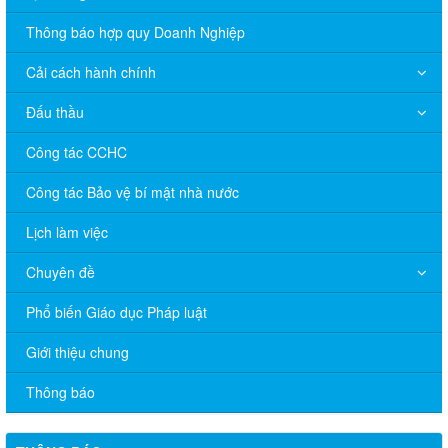
Thông báo hợp quy Doanh Nghiệp
Cải cách hành chính
Đấu thầu
Công tác CCHC
Công tác Bảo vệ bí mật nhà nước
Lịch làm việc
Chuyên đề
V/v đề nghị báo cáo hệ thống phân phối, nhãn hiệu hàng hóa
Phổ biến Giáo dục Pháp luật
và hoạt động mua bán khí trên địa bàn tỉnh năm 2025 (nhắc lần
2).
Giới thiệu chung
Thông báo bán thanh lý tài sản công theo hình thức chỉ định
Thông báo
Thông báo lựa chọn nhà thầu thực hiện gói thầu: “tổ chức tập
huấn kinh doanh online hiệu quả trên các kênh thương mại điện