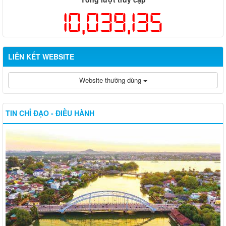
10,039,135
LIÊN KẾT WEBSITE
Website thường dùng
TIN CHỈ ĐẠO - ĐIỀU HÀNH