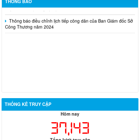
THÔNG BÁO
tử phổ biến hiện nay” (SA)
Thông báo điều chỉnh lịch tiếp công dân của Ban Giám đốc Sở
Công Thương năm 2024
THỐNG KÊ TRUY CẬP
Hôm nay
37,143
Tổng lượt truy cập