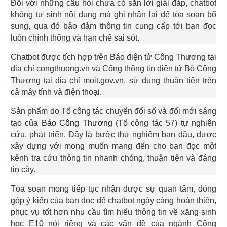
Đối với những câu hỏi chưa có sẵn lời giải đáp, chatbot
không tự sinh nội dung mà ghi nhận lại để tòa soạn bổ
sung, qua đó bảo đảm thông tin cung cấp tới bạn đọc
luôn chính thống và hạn chế sai sót.
Chatbot được tích hợp trên Báo điện tử Công Thương tại
địa chỉ congthuong.vn và Cổng thông tin điện tử Bộ Công
Thương tại địa chỉ moit.gov.vn, sử dụng thuận tiện trên
cả máy tính và điện thoại.
Sản phẩm do Tổ công tác chuyển đổi số và đổi mới sáng
tạo của
Báo Công Thương
(Tổ công tác 57) tự nghiên
cứu, phát triển. Đây là bước thử nghiệm ban đầu, được
xây dựng với mong muốn mang đến cho bạn đọc một
kênh tra cứu thông tin nhanh chóng, thuận tiện và đáng
tin cậy.
Tòa soạn mong tiếp tục nhận được sự quan tâm, đóng
góp ý kiến của bạn đọc để chatbot ngày càng hoàn thiện,
phục vụ tốt hơn nhu cầu tìm hiểu thông tin về xăng sinh
học E10 nói riêng và các vấn đề của ngành Công