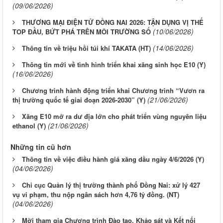
(09/06/2026)
THƯƠNG MẠI ĐIỆN TỬ ĐỒNG NAI 2026: TẬN DỤNG VỊ THẾ
(10/06/2026)
TOP ĐẦU, BỨT PHÁ TRÊN MÔI TRƯỜNG SỐ
(14/06/2026)
Thông tin về triệu hồi túi khí TAKATA (HT)
Thông tin mới về tình hình triển khai xăng sinh học E10 (Y)
(16/06/2026)
Chương trình hành động triển khai Chương trình “Vươn ra
(21/06/2026)
thị trường quốc tế giai đoạn 2026-2030” (Y)
Xăng E10 mở ra dư địa lớn cho phát triển vùng nguyên liệu
(21/06/2026)
ethanol (Y)
Những tin cũ hơn
Thông tin về việc điều hành giá xăng dầu ngày 4/6/2026 (Y)
(04/06/2026)
Chi cục Quản lý thị trường thành phố Đồng Nai: xử lý 427
vụ vi phạm, thu nộp ngân sách hơn 4,76 tỷ đồng. (NT)
(04/06/2026)
Mời tham gia Chương trình Đào tạo, Khảo sát và Kết nối