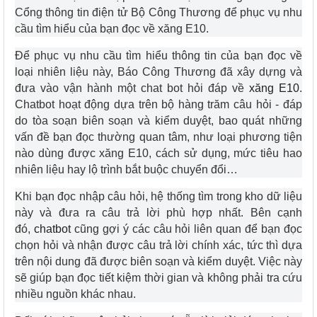
Cổng thông tin điện tử Bộ Công Thương để phục vụ nhu
cầu tìm hiểu của bạn đọc về xăng E10.
Để phục vụ nhu cầu tìm hiểu thông tin của bạn đọc về
loại nhiên liệu này, Báo Công Thương đã xây dựng và
đưa vào vận hành một chat bot hỏi đáp về
xăng E10
.
Chatbot hoạt động dựa trên bộ hàng trăm câu hỏi - đáp
do tòa soạn biên soạn và kiểm duyệt, bao quát những
vấn đề bạn đọc thường quan tâm, như loại phương tiện
nào dùng được xăng E10, cách sử dụng, mức tiêu hao
nhiên liệu hay lộ trình bắt buộc chuyển đổi…
Khi bạn đọc nhập câu hỏi, hệ thống tìm trong kho dữ liệu
này và đưa ra câu trả lời phù hợp nhất. Bên cạnh
đó,
chatbot
cũng gợi ý các câu hỏi liên quan để bạn đọc
chọn hỏi và nhận được câu trả lời chính xác, tức thì dựa
trên nội dung đã được biên soạn và kiểm duyệt. Việc này
sẽ giúp bạn đọc tiết kiệm thời gian và không phải tra cứu
nhiều nguồn khác nhau.