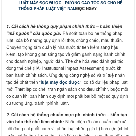
LUẬT MÁY ĐỌC ĐƯỢC - ĐƯỜNG CAO TỐC SỐ CHO HỆ
THỐNG PHÁP LUẬT VIỆT NAM
ĐỌC NGAY
1.
Cải cách hệ thống quy phạm chính thức – hoàn thiện
"mã nguồn" của quốc gia:
Rà soát toàn bộ hệ thống pháp
luật, xóa bỏ những quy định lỗi thời, chồng chéo, mâu thuẫn.
Chuyển trọng tâm quản lý nhà nước từ tiền kiểm sang hậu
kiểm, tạo không gian sáng tạo và giảm gánh nặng hành chính
cho doanh nghiệp, người dân. Thể chế hóa việc đánh giá tác
động thể chế (IIA- Institutional Impact Assessment) trước khi
ban hành chính sách. Ứng dụng công nghệ số và trí tuệ nhân
tạo để phát triển "
luật máy đọc được
", cơ sở dữ liệu pháp luật
mở. Thiết lập cơ chế "trần ngân sách cho điều chỉnh", buộc mỗi
cơ quan khi ban hành quy định mới phải bãi bỏ một số quy định
cũ tương ứng, tránh "phình luật".
2.
Cải cách hệ thống chuẩn mực phi chính thức – kiến tạo
văn hóa thể chế liêm chính:
Nhận diện rõ các chuẩn mực xã
hội đang chi phối hành vi, phân loại những giá trị tích cực (chính
trực, nghĩa tình, trọng tín…) và tiêu cực (xin – cho, thân hữu, an