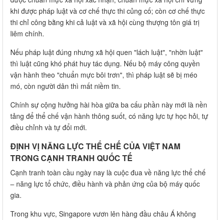
khi được pháp luật và cơ chế thực thi củng cố; còn cơ chế thực
thi chỉ công bằng khi cả luật và xã hội cùng thượng tôn giá trị
liêm chính.
Nếu pháp luật đúng nhưng xã hội quen "lách luật", "nhờn luật"
thì luật cũng khó phát huy tác dụng. Nếu bộ máy công quyền
vận hành theo "chuẩn mực bôi trơn", thì pháp luật sẽ bị méo
mó, còn người dân thì mất niềm tin.
Chính sự cộng hưởng hài hòa giữa ba cấu phần này mới là nền
tảng để thể chế vận hành thông suốt, có năng lực tự học hỏi, tự
điều chỉnh và tự đổi mới.
ĐỊNH VỊ NĂNG LỰC THỂ CHẾ CỦA VIỆT NAM
TRONG CẠNH TRANH QUỐC TẾ
Cạnh tranh toàn cầu ngày nay là cuộc đua về năng lực thể chế
– năng lực tổ chức, điều hành và phản ứng của bộ máy quốc
gia.
Trong khu vực, Singapore vươn lên hàng đầu châu Á không