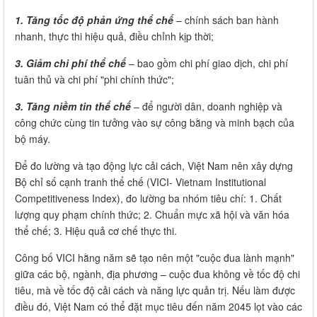
1. Tăng tốc độ phản ứng thể chế
– chính sách ban hành
nhanh, thực thi hiệu quả, điều chỉnh kịp thời;
3. Giảm chi phí thể chế
– bao gồm chi phí giao dịch, chi phí
tuân thủ và chi phí "phi chính thức";
3. Tăng niềm tin thể chế
– để người dân, doanh nghiệp và
công chức cùng tin tưởng vào sự công bằng và minh bạch của
bộ máy.
Để đo lường và tạo động lực cải cách, Việt Nam nên xây dựng
Bộ chỉ số cạnh tranh thể chế (VICI- Vietnam Institutional
Competitiveness Index), đo lường ba nhóm tiêu chí: 1. Chất
lượng quy phạm chính thức; 2. Chuẩn mực xã hội và văn hóa
thể chế; 3. Hiệu quả cơ chế thực thi.
Công bố VICI hằng năm sẽ tạo nên một "cuộc đua lành mạnh"
giữa các bộ, ngành, địa phương – cuộc đua không về tốc độ chi
tiêu, mà về tốc độ cải cách và năng lực quản trị. Nếu làm được
điều đó, Việt Nam có thể đặt mục tiêu đến năm 2045 lọt vào các