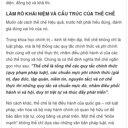
diện, đồng bộ và khả thi.
LÀM RÕ KHÁI NIỆM VÀ CẤU TRÚC CỦA THỂ CHẾ
Muốn cải cách thể chế hiệu quả, trước hết phải hiểu đúng, đánh
giá đúng vai trò của nó.
Trong khoa học chính trị – kinh tế hiện đại, thể chế không chỉ là
luật pháp, mà là hệ thống các quy tắc chính thức và phi chính
thức cùng với cơ chế thực thi, nhằm điều phối hành vi của các
chủ thể trong xã hội. Chúng ta có thể định nghĩa thể chế ngắn
gọn như sau:
"Thể chế là tổng thể các quy tắc chính thức
(quy phạm pháp luật), các chuẩn mực phi chính thức (giá
trị, đạo đức, tập quán, niềm tin, nguyên tắc) và cơ chế
thực thi những quy tắc và chuẩn mực đó, nhằm điều phối
hành vi xã hội, duy trì trật tự và thúc đẩy phát triển".
Nói cách khác, thể chế là hệ điều hành của quốc gia – nơi luật
pháp, văn hóa và bộ máy hành chính có quan hệ hữu cơ để
bảo đảm trật tự, công bằng và phát triển. Một thể chế "khỏe
mạnh" không thể chỉ dựa vào những văn bản pháp luật, mà