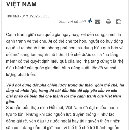
VIỆT NAM
Thứ sáu - 31/10/2025 08:53
Xem với cỡ chữ
Cạnh tranh giữa các quốc gia ngày nay, xét đến cùng, chính là
cạnh tranh về thể chế. Ai có thể chế tốt hơn, người đó huy động
nguồn lực nhanh hơn, phong phú hơn, sử dụng hiệu quả hơn và
đổi mới sáng tạo mạnh mẽ hơn. Thể chế được coi là "hạ tầng
mềm" có thể quyết định hiệu quả của mọi "hạ tầng cứng"; là "hệ
điều hành" của quốc gia, định hình năng suất, tốc độ và chất
lượng phát triển.
Về 3 nội dung đột phá chiến lược trong dự thảo, gồm thể chế, hạ
tầng và nhân lực, trong đó bài đầu tiên đề cập yêu cầu và các
giải pháp để biến thể chế thành lợi thế cạnh tranh của Việt Nam
gồm:
Sau gần bốn thập niên Đổi mới, Việt Nam đã đạt nhiều thành
tựu to lớn. Nhưng khi các nguồn lực truyền thống – như lao
động giá rẻ, vốn đầu tư nước ngoài hay tài nguyên thiên nhiên
sẵn có – đang dần tới giới hạn, vì thế thể chế trở thành nguồn