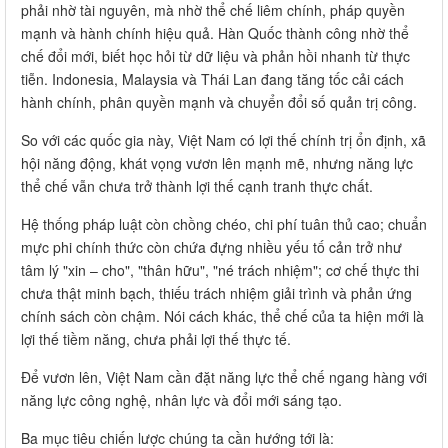
phải nhờ tài nguyên, mà nhờ thể chế liêm chính, pháp quyền
mạnh và hành chính hiệu quả. Hàn Quốc thành công nhờ thể
chế đổi mới, biết học hỏi từ dữ liệu và phản hồi nhanh từ thực
tiễn. Indonesia, Malaysia và Thái Lan đang tăng tốc cải cách
hành chính, phân quyền mạnh và chuyển đổi số quản trị công.
So với các quốc gia này, Việt Nam có lợi thế chính trị ổn định, xã
hội năng động, khát vọng vươn lên mạnh mẽ, nhưng năng lực
thể chế vẫn chưa trở thành lợi thế cạnh tranh thực chất.
Hệ thống pháp luật còn chồng chéo, chi phí tuân thủ cao; chuẩn
mực phi chính thức còn chứa đựng nhiều yếu tố cản trở như
tâm lý "xin – cho", "thân hữu", "né trách nhiệm"; cơ chế thực thi
chưa thật minh bạch, thiếu trách nhiệm giải trình và phản ứng
chính sách còn chậm. Nói cách khác, thể chế của ta hiện mới là
lợi thế tiềm năng, chưa phải lợi thế thực tế.
Để vươn lên, Việt Nam cần đặt năng lực thể chế ngang hàng với
năng lực công nghệ, nhân lực và đổi mới sáng tạo.
Ba mục tiêu chiến lược chúng ta cần hướng tới là: