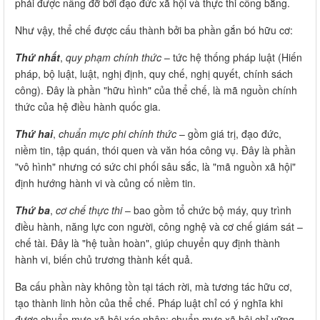
phải được nâng đỡ bởi đạo đức xã hội và thực thi công bằng.
Như vậy, thể chế được cấu thành bởi ba phần gắn bó hữu cơ:
Thứ nhất
,
quy phạm chính thức
– tức hệ thống pháp luật (Hiến
pháp, bộ luật, luật, nghị định, quy chế, nghị quyết, chính sách
công). Đây là phần "hữu hình" của thể chế, là mã nguồn chính
thức của hệ điều hành quốc gia.
Thứ hai
,
chuẩn mực phi chính thức
– gồm giá trị, đạo đức,
niềm tin, tập quán, thói quen và văn hóa công vụ. Đây là phần
"vô hình" nhưng có sức chi phối sâu sắc, là "mã nguồn xã hội"
định hướng hành vi và củng cố niềm tin.
Thứ ba
,
cơ chế thực thi
– bao gồm tổ chức bộ máy, quy trình
điều hành, năng lực con người, công nghệ và cơ chế giám sát –
chế tài. Đây là "hệ tuần hoàn", giúp chuyển quy định thành
hành vi, biến chủ trương thành kết quả.
Ba cấu phần này không tồn tại tách rời, mà tương tác hữu cơ,
tạo thành linh hồn của thể chế. Pháp luật chỉ có ý nghĩa khi
được chuẩn mực xã hội xác nhận; chuẩn mực xã hội chỉ vững