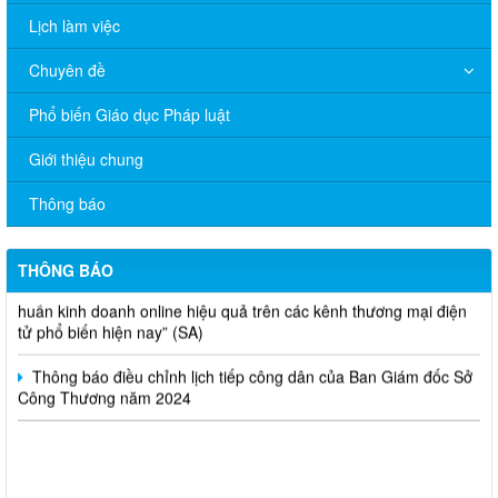
Lịch làm việc
Chuyên đề
Phổ biến Giáo dục Pháp luật
V/v đề nghị báo cáo hệ thống phân phối, nhãn hiệu hàng hóa
và hoạt động mua bán khí trên địa bàn tỉnh năm 2025 (nhắc lần
Giới thiệu chung
2).
Thông báo
Thông báo bán thanh lý tài sản công theo hình thức chỉ định
Thông báo lựa chọn nhà thầu thực hiện gói thầu: “tổ chức tập
THÔNG BÁO
huấn kinh doanh online hiệu quả trên các kênh thương mại điện
tử phổ biến hiện nay” (SA)
Thông báo điều chỉnh lịch tiếp công dân của Ban Giám đốc Sở
Công Thương năm 2024