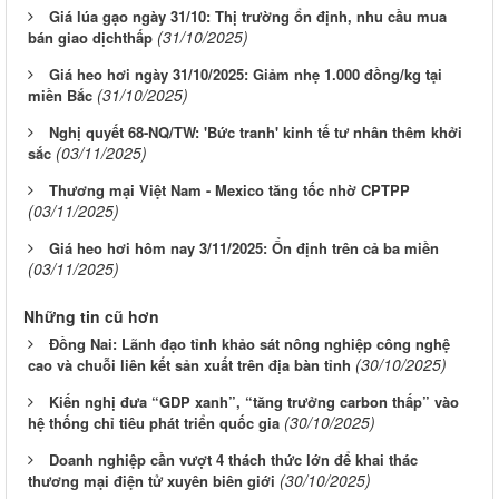
Giá lúa gạo ngày 31/10: Thị trường ổn định, nhu cầu mua
(31/10/2025)
bán giao dịchthấp
Giá heo hơi ngày 31/10/2025: Giảm nhẹ 1.000 đồng/kg tại
(31/10/2025)
miền Bắc
Nghị quyết 68-NQ/TW: 'Bức tranh' kinh tế tư nhân thêm khởi
(03/11/2025)
sắc
Thương mại Việt Nam - Mexico tăng tốc nhờ CPTPP
(03/11/2025)
Giá heo hơi hôm nay 3/11/2025: Ổn định trên cả ba miền
(03/11/2025)
Những tin cũ hơn
Đồng Nai: Lãnh đạo tỉnh khảo sát nông nghiệp công nghệ
(30/10/2025)
cao và chuỗi liên kết sản xuất trên địa bàn tỉnh
Kiến nghị đưa “GDP xanh”, “tăng trưởng carbon thấp” vào
(30/10/2025)
hệ thống chỉ tiêu phát triển quốc gia
Doanh nghiệp cần vượt 4 thách thức lớn để khai thác
(30/10/2025)
thương mại điện tử xuyên biên giới