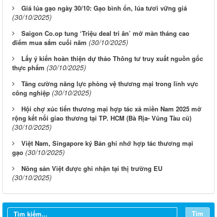
Giá lúa gạo ngày 30/10: Gạo bình ổn, lúa tươi vững giá
(30/10/2025)
Saigon Co.op tung ‘Triệu deal tri ân’ mở màn tháng cao
(30/10/2025)
điểm mua sắm cuối năm
Lấy ý kiến hoàn thiện dự thảo Thông tư truy xuất nguồn gốc
(30/10/2025)
thực phẩm
Tăng cường năng lực phòng vệ thương mại trong lĩnh vực
(30/10/2025)
công nghiệp
Hội chợ xúc tiến thương mại hợp tác xã miền Nam 2025 mở
rộng kết nối giao thương tại TP. HCM (Bà Rịa- Vũng Tàu cũ)
(30/10/2025)
Việt Nam, Singapore ký Bản ghi nhớ hợp tác thương mại
(30/10/2025)
gạo
Nông sản Việt được ghi nhận tại thị trường EU
(30/10/2025)
Tìm