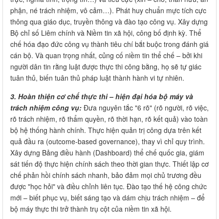
phận, né trách nhiệm, vô cảm…). Phát huy chuẩn mực tích cực
thông qua giáo dục, truyền thông và đào tạo công vụ. Xây dựng
Bộ chỉ số Liêm chính và Niềm tin xã hội, công bố định kỳ. Thể
chế hóa đạo đức công vụ thành tiêu chí bắt buộc trong đánh giá
cán bộ. Và quan trọng nhất, củng cố niềm tin thể chế – bởi khi
người dân tin rằng luật được thực thi công bằng, họ sẽ tự giác
tuân thủ, biến tuân thủ pháp luật thành hành vi tự nhiên.
3. Hoàn thiện cơ chế thực thi – hiện đại hóa bộ máy và
trách nhiệm công vụ:
Đưa nguyên tắc "6 rõ" (rõ người, rõ việc,
rõ trách nhiệm, rõ thẩm quyền, rõ thời hạn, rõ kết quả) vào toàn
bộ hệ thống hành chính. Thực hiện quản trị công dựa trên kết
quả đầu ra (outcome-based governance), thay vì chỉ quy trình.
Xây dựng Bảng điều hành (Dashboard) thể chế quốc gia, giám
sát tiến độ thực hiện chính sách theo thời gian thực. Thiết lập cơ
chế phản hồi chính sách nhanh, bảo đảm mọi chủ trương đều
được "học hỏi" và điều chỉnh liên tục. Đào tạo thế hệ công chức
mới – biết phục vụ, biết sáng tạo và dám chịu trách nhiệm – để
bộ máy thực thi trở thành trụ cột của niềm tin xã hội.