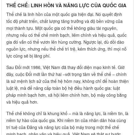
THỂ CHẾ: LINH HỒN VÀ NĂNG LỰC CỦA QUỐC GIA
Thể chế là linh hồn của một quốc gia hiện đại. Nó quyết định
tốc độ phát triển, chất lượng tăng trưởng và độ bền vững của
mọi thành tựu. Một quốc gia có thể không giàu tài nguyên,
nhưng nếu có thể chế minh bạch, liêm chính và hiệu quả, quốc
gia đó vẫn có thể vươn lên hùng cường. Ngược lại, dù dồi dào
nguồn lực, nhưng nếu thể chế trì trệ, kém thích ứng, thì mọi nỗ
lực cũng sẽ bị lãng phí.
Sau Đổi mới 1986, Việt Nam đã thay đổi diện mạo kinh tế. Giờ
đây, cuộc Đổi mới lần thứ hai –với trọng tâm về thể chế – chính
là sứ mệnh lịch sử của thế hệ hôm nay, không chỉ để hoàn thiện
luật lệ, mà để nâng cấp toàn bộ hệ điều hành quốc gia: luật
pháp minh bạch hơn, xã hội liêm chính hơn, bộ máy công bằng
và hiệu quả hơn.
Thể chế không chỉ là khung khổ – mà là năng lực, là niềm tin, là
niềm tự hào của quốc gia. Khi niềm tin của nhân dân hòa cùng
trí tuệ của Đảng và năng lực của bộ máy trong một thể chế
minh bạch, nhân văn và hiệu quả, Việt Nam sẽ thật sự bước