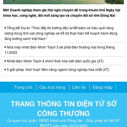
Mời Doanh nghiệp tham gia Hội nghị chuyên đề trong khuôn khổ Ngày hội
khoa học, công nghệ, đổi mới sáng tạo và chuyển đổi số tỉnh Đồng Nai
Tổng kết Dự án “Thúc đẩy thị trường đầu tư tiết kiệm và hiệu quả năng
lượng trong lĩnh vực công nghiệp và hỗ trợ thực hiện Kế hoạch hành động
tăng trưởng xanh Việt Nam”
Nhà máy nhiệt điện Nhơn Trạch 3 sẽ phát điện thương mại trong tháng
11/2025
Nhiệt điện Nhơn Trạch 4 chính thức hòa lưới điện quốc gia (XT)
5 giải pháp ‘kích hoạt’ tiềm năng ngành công nghiệp hóa chất (XT)
Trang chủ
Cấu trúc trang
Liên hệ
Đăng nhập
TRANG THÔNG TIN ĐIỆN TỬ SỞ
CÔNG THƯƠNG
Cơ quan chủ quản: UBND thành phố Đồng Nai . Giấy phép số 26/GP-
BVHTT cấp ngày 22/01/2003