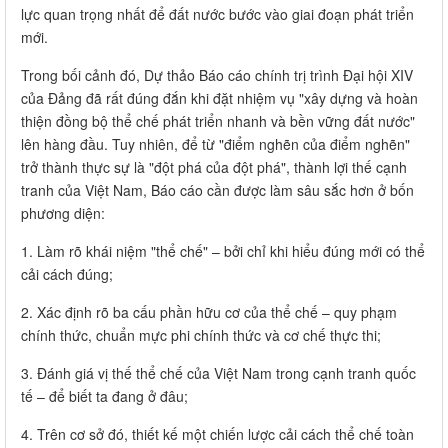
lực quan trọng nhất để đất nước bước vào giai đoạn phát triển
mới.
Trong bối cảnh đó, Dự thảo Báo cáo chính trị trình Đại hội XIV
của Đảng đã rất đúng đắn khi đặt nhiệm vụ "xây dựng và hoàn
thiện đồng bộ thể chế phát triển nhanh và bền vững đất nước"
lên hàng đầu. Tuy nhiên, để từ "điểm nghẽn của điểm nghẽn"
trở thành thực sự là "đột phá của đột phá", thành lợi thế cạnh
tranh của Việt Nam, Báo cáo cần được làm sâu sắc hơn ở bốn
phương diện:
1. Làm rõ khái niệm "thể chế" – bởi chỉ khi hiểu đúng mới có thể
cải cách đúng;
2. Xác định rõ ba cấu phần hữu cơ của thể chế – quy phạm
chính thức, chuẩn mực phi chính thức và cơ chế thực thi;
3. Đánh giá vị thế thể chế của Việt Nam trong cạnh tranh quốc
tế – để biết ta đang ở đâu;
4. Trên cơ sở đó, thiết kế một chiến lược cải cách thể chế toàn