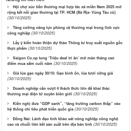
Hội chợ xúc tiến thương mại hợp tác xã miền Nam 2025 mở
rộng kết nối giao thương tại TP. HCM (Bà Rịa- Vũng Tàu cũ)
(30/10/2025)
Tăng cường năng lực phòng vệ thương mại trong lĩnh vực
(30/10/2025)
công nghiệp
Lấy ý kiến hoàn thiện dự thảo Thông tư truy xuất nguồn gốc
(30/10/2025)
thực phẩm
Saigon Co.op tung ‘Triệu deal tri ân’ mở màn tháng cao
(30/10/2025)
điểm mua sắm cuối năm
Giá lúa gạo ngày 30/10: Gạo bình ổn, lúa tươi vững giá
(30/10/2025)
Doanh nghiệp cần vượt 4 thách thức lớn để khai thác
(30/10/2025)
thương mại điện tử xuyên biên giới
Kiến nghị đưa “GDP xanh”, “tăng trưởng carbon thấp” vào
(30/10/2025)
hệ thống chỉ tiêu phát triển quốc gia
Đồng Nai: Lãnh đạo tỉnh khảo sát nông nghiệp công nghệ
(30/10/2025)
cao và chuỗi liên kết sản xuất trên địa bàn tỉnh