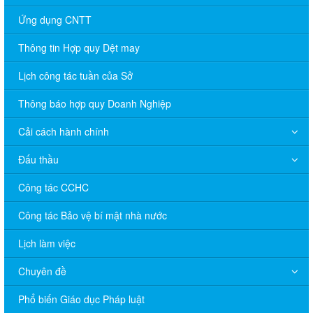
Ứng dụng CNTT
Thông tin Hợp quy Dệt may
Lịch công tác tuần của Sở
Thông báo hợp quy Doanh Nghiệp
Cải cách hành chính
Đấu thầu
Công tác CCHC
Công tác Bảo vệ bí mật nhà nước
Lịch làm việc
Chuyên đề
Phổ biến Giáo dục Pháp luật
V/v đề nghị báo cáo hệ thống phân phối, nhãn hiệu hàng hóa