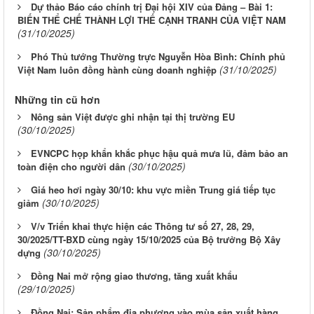
Dự thảo Báo cáo chính trị Đại hội XIV của Đảng – Bài 1:
BIẾN THỂ CHẾ THÀNH LỢI THẾ CẠNH TRANH CỦA VIỆT NAM
(31/10/2025)
Phó Thủ tướng Thường trực Nguyễn Hòa Bình: Chính phủ
(31/10/2025)
Việt Nam luôn đồng hành cùng doanh nghiệp
Những tin cũ hơn
Nông sản Việt được ghi nhận tại thị trường EU
(30/10/2025)
EVNCPC họp khẩn khắc phục hậu quả mưa lũ, đảm bảo an
(30/10/2025)
toàn điện cho người dân
Giá heo hơi ngày 30/10: khu vực miền Trung giá tiếp tục
(30/10/2025)
giảm
V/v Triển khai thực hiện các Thông tư số 27, 28, 29,
30/2025/TT-BXD cùng ngày 15/10/2025 của Bộ trưởng Bộ Xây
(30/10/2025)
dựng
Đồng Nai mở rộng giao thương, tăng xuất khẩu
(29/10/2025)
Đồng Nai: Sản phẩm địa phương vào mùa sản xuất hàng