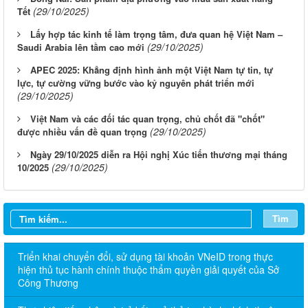
(29/10/2025)
Tết
Lấy hợp tác kinh tế làm trọng tâm, đưa quan hệ Việt Nam –
(29/10/2025)
Saudi Arabia lên tầm cao mới
APEC 2025: Khẳng định hình ảnh một Việt Nam tự tin, tự
lực, tự cường vững bước vào kỷ nguyên phát triển mới
(29/10/2025)
Việt Nam và các đối tác quan trọng, chủ chốt đã "chốt"
(29/10/2025)
được nhiều vấn đề quan trọng
Ngày 29/10/2025 diễn ra Hội nghị Xúc tiến thương mại tháng
(29/10/2025)
10/2025
Tìm
Triển khai chuyển đổi, sử dụng tài khoản VNeID trong thực
hiện thủ tục hành chính thuộc thẩm quyền giải quyết của Sở
Công Thương