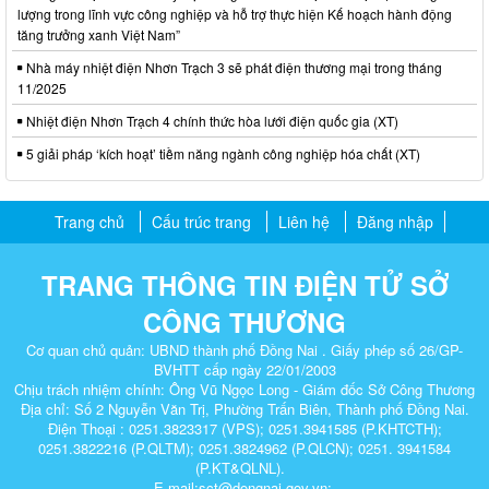
lượng trong lĩnh vực công nghiệp và hỗ trợ thực hiện Kế hoạch hành động
tăng trưởng xanh Việt Nam”
Nhà máy nhiệt điện Nhơn Trạch 3 sẽ phát điện thương mại trong tháng
11/2025
Nhiệt điện Nhơn Trạch 4 chính thức hòa lưới điện quốc gia (XT)
5 giải pháp ‘kích hoạt’ tiềm năng ngành công nghiệp hóa chất (XT)
Trang chủ
Cấu trúc trang
Liên hệ
Đăng nhập
TRANG THÔNG TIN ĐIỆN TỬ SỞ
CÔNG THƯƠNG
Cơ quan chủ quản: UBND thành phố Đồng Nai . Giấy phép số 26/GP-
BVHTT cấp ngày 22/01/2003
Chịu trách nhiệm chính: Ông Vũ Ngọc Long - Giám đốc Sở Công Thương
Địa chỉ: Số 2 Nguyễn Văn Trị, Phường Trấn Biên, Thành phố Đồng Nai.
Điện Thoại : 0251.3823317 (VPS); 0251.3941585 (P.KHTCTH);
0251.3822216 (P.QLTM); 0251.3824962 (P.QLCN); 0251. 3941584
(P.KT&QLNL).
E-mail:sct@dongnai.gov.vn;