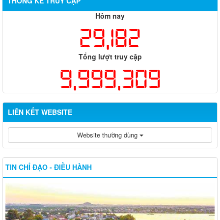
THỐNG KÊ TRUY CẬP
Hôm nay
29,182
Tổng lượt truy cập
9,999,309
LIÊN KẾT WEBSITE
Website thường dùng
TIN CHỈ ĐẠO - ĐIỀU HÀNH