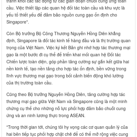
tránh khỏi các tác động từ các gián đoạn chuỗi cung ứng toàn
cầu. Việc thiết lập các quan hệ đối tác toàn cầu và khu vực là
yếu tố thiết yếu để đảm bảo nguồn cung gạo ổn định cho
Singapore".
Còn Bộ trưởng Bộ Công Thương Nguyễn Hồng Diên khẳng
định, Singapore là đối tác kinh tế hàng đầu và là thị trường quan
trọng của Việt Nam. Việc ký kết Bản ghi nhớ hợp tác thương mại
gạo là một bước đi cụ thể để triển khai mối quan hệ Đối tác
Chiến lược toàn diện, góp phần tăng cường sự gắn kết giữa hai
nền kinh tế, tạo nền tảng cho hợp tác ổn định, bền vững trong
lĩnh vực thương mại gạo trong bối cảnh biến động khó lường
của thị trường toàn cầu.
Cũng theo Bộ trưởng Nguyễn Hồng Diên, tăng cường hợp tác
thương mại gạo giữa Việt Nam và Singapore cũng là một minh
chứng cụ thể cho những nỗ lực phối hợp đảm bảo chuỗi cung
ứng và an ninh lương thực trong ASEAN.
"Trong thời gian tới, chúng tôi hy vọng các cơ quan quản lý của
hai bên tiếp tục phối hợp chặt chẽ để có thể mở rộng việc cung