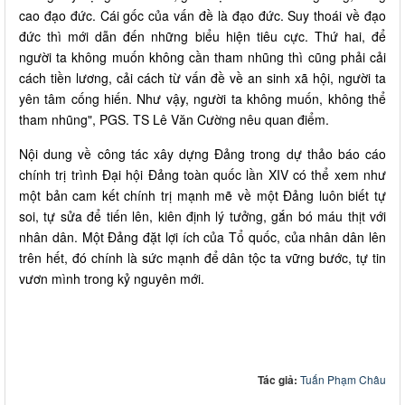
cao đạo đức. Cái gốc của vấn đề là đạo đức. Suy thoái về đạo
đức thì mới dẫn đến những biểu hiện tiêu cực. Thứ hai, để
người ta không muốn không cần tham nhũng thì cũng phải cải
cách tiền lương, cải cách từ vấn đề về an sinh xã hội, người ta
yên tâm cống hiến. Như vậy, người ta không muốn, không thể
tham nhũng", PGS. TS Lê Văn Cường nêu quan điểm.
Nội dung về công tác xây dựng Đảng trong dự thảo báo cáo
chính trị trình Đại hội Đảng toàn quốc lần XIV có thể xem như
một bản cam kết chính trị mạnh mẽ về một Đảng luôn biết tự
soi, tự sửa để tiến lên, kiên định lý tưởng, gắn bó máu thịt với
nhân dân. Một Đảng đặt lợi ích của Tổ quốc, của nhân dân lên
trên hết, đó chính là sức mạnh để dân tộc ta vững bước, tự tin
vươn mình trong kỷ nguyên mới.
Tác giả:
Tuấn Phạm Châu