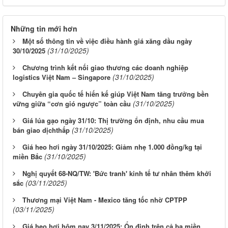
Những tin mới hơn
Một số thông tin về việc điều hành giá xăng dầu ngày
(31/10/2025)
30/10/2025
Chương trình kết nối giao thương các doanh nghiệp
(31/10/2025)
logistics Việt Nam – Singapore
Chuyên gia quốc tế hiến kế giúp Việt Nam tăng trưởng bền
(31/10/2025)
vững giữa “cơn gió ngược” toàn cầu
Giá lúa gạo ngày 31/10: Thị trường ổn định, nhu cầu mua
(31/10/2025)
bán giao dịchthấp
Giá heo hơi ngày 31/10/2025: Giảm nhẹ 1.000 đồng/kg tại
(31/10/2025)
miền Bắc
Nghị quyết 68-NQ/TW: 'Bức tranh' kinh tế tư nhân thêm khởi
(03/11/2025)
sắc
Thương mại Việt Nam - Mexico tăng tốc nhờ CPTPP
(03/11/2025)
Giá heo hơi hôm nay 3/11/2025: Ổn định trên cả ba miền