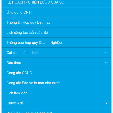
KẾ HOẠCH - CHIẾN LƯỢC CỦA SỞ
Ứng dụng CNTT
Thông tin Hợp quy Dệt may
Lịch công tác tuần của Sở
Thông báo hợp quy Doanh Nghiệp
Cải cách hành chính
Đấu thầu
Công tác CCHC
Công tác Bảo vệ bí mật nhà nước
Lịch làm việc
Chuyên đề
Phổ biến Giáo dục Pháp luật