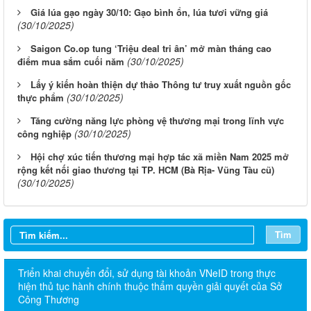
Giá lúa gạo ngày 30/10: Gạo bình ổn, lúa tươi vững giá
(30/10/2025)
Saigon Co.op tung ‘Triệu deal tri ân’ mở màn tháng cao
(30/10/2025)
điểm mua sắm cuối năm
Lấy ý kiến hoàn thiện dự thảo Thông tư truy xuất nguồn gốc
(30/10/2025)
thực phẩm
Tăng cường năng lực phòng vệ thương mại trong lĩnh vực
(30/10/2025)
công nghiệp
Hội chợ xúc tiến thương mại hợp tác xã miền Nam 2025 mở
rộng kết nối giao thương tại TP. HCM (Bà Rịa- Vũng Tàu cũ)
(30/10/2025)
Tìm
Triển khai chuyển đổi, sử dụng tài khoản VNeID trong thực
hiện thủ tục hành chính thuộc thẩm quyền giải quyết của Sở
Công Thương