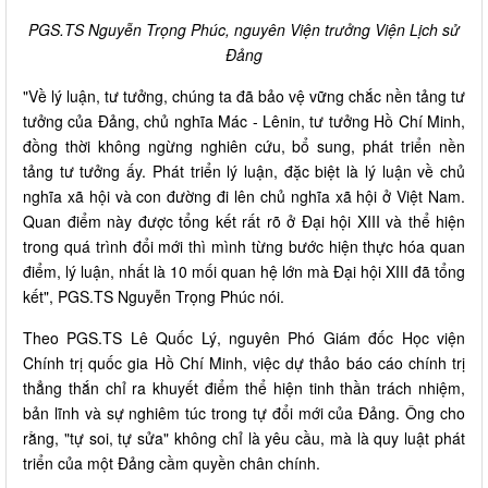
PGS.TS Nguyễn Trọng Phúc, nguyên Viện trưởng Viện Lịch sử
Đảng
"Về lý luận, tư tưởng, chúng ta đã bảo vệ vững chắc nền tảng tư
tưởng của Đảng, chủ nghĩa Mác - Lênin, tư tưởng Hồ Chí Minh,
đồng thời không ngừng nghiên cứu, bổ sung, phát triển nền
tảng tư tưởng ấy. Phát triển lý luận, đặc biệt là lý luận về chủ
nghĩa xã hội và con đường đi lên chủ nghĩa xã hội ở Việt Nam.
Quan điểm này được tổng kết rất rõ ở Đại hội XIII và thể hiện
trong quá trình đổi mới thì mình từng bước hiện thực hóa quan
điểm, lý luận, nhất là 10 mối quan hệ lớn mà Đại hội XIII đã tổng
kết", PGS.TS Nguyễn Trọng Phúc nói.
Theo PGS.TS Lê Quốc Lý, nguyên Phó Giám đốc Học viện
Chính trị quốc gia Hồ Chí Minh, việc dự thảo báo cáo chính trị
thẳng thắn chỉ ra khuyết điểm thể hiện tinh thần trách nhiệm,
bản lĩnh và sự nghiêm túc trong tự đổi mới của Đảng. Ông cho
rằng, "tự soi, tự sửa" không chỉ là yêu cầu, mà là quy luật phát
triển của một Đảng cầm quyền chân chính.