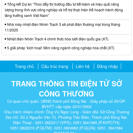
Tổng kết Dự án “Thúc đẩy thị trường đầu tư tiết kiệm và hiệu quả năng
lượng trong lĩnh vực công nghiệp và hỗ trợ thực hiện Kế hoạch hành động
tăng trưởng xanh Việt Nam”
Nhà máy nhiệt điện Nhơn Trạch 3 sẽ phát điện thương mại trong tháng
11/2025
Nhiệt điện Nhơn Trạch 4 chính thức hòa lưới điện quốc gia (XT)
5 giải pháp ‘kích hoạt’ tiềm năng ngành công nghiệp hóa chất (XT)
Trang chủ
Cấu trúc trang
Liên hệ
Đăng nhập
TRANG THÔNG TIN ĐIỆN TỬ SỞ
CÔNG THƯƠNG
Cơ quan chủ quản: UBND thành phố Đồng Nai . Giấy phép số 26/GP-
BVHTT cấp ngày 22/01/2003
Chịu trách nhiệm chính: Ông Vũ Ngọc Long - Giám đốc Sở Công Thương
Địa chỉ: Số 2 Nguyễn Văn Trị, Phường Trấn Biên, Thành phố Đồng Nai.
Điện Thoại : 0251.3823317 (VPS); 0251.3941585 (P.KHTCTH);
0251.3822216 (P.QLTM); 0251.3824962 (P.QLCN); 0251. 3941584