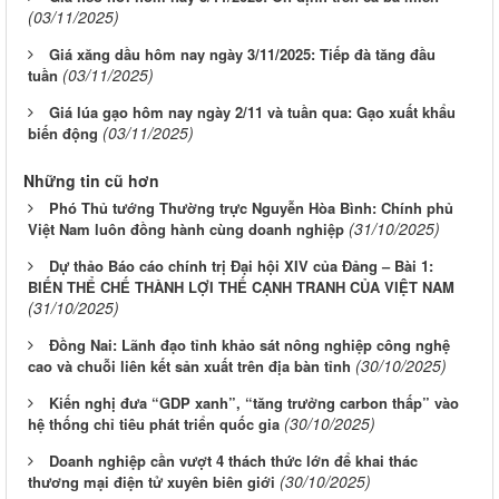
(03/11/2025)
Giá xăng dầu hôm nay ngày 3/11/2025: Tiếp đà tăng đầu
(03/11/2025)
tuần
Giá lúa gạo hôm nay ngày 2/11 và tuần qua: Gạo xuất khẩu
(03/11/2025)
biến động
Những tin cũ hơn
Phó Thủ tướng Thường trực Nguyễn Hòa Bình: Chính phủ
(31/10/2025)
Việt Nam luôn đồng hành cùng doanh nghiệp
Dự thảo Báo cáo chính trị Đại hội XIV của Đảng – Bài 1:
BIẾN THỂ CHẾ THÀNH LỢI THẾ CẠNH TRANH CỦA VIỆT NAM
(31/10/2025)
Đồng Nai: Lãnh đạo tỉnh khảo sát nông nghiệp công nghệ
(30/10/2025)
cao và chuỗi liên kết sản xuất trên địa bàn tỉnh
Kiến nghị đưa “GDP xanh”, “tăng trưởng carbon thấp” vào
(30/10/2025)
hệ thống chỉ tiêu phát triển quốc gia
Doanh nghiệp cần vượt 4 thách thức lớn để khai thác
(30/10/2025)
thương mại điện tử xuyên biên giới