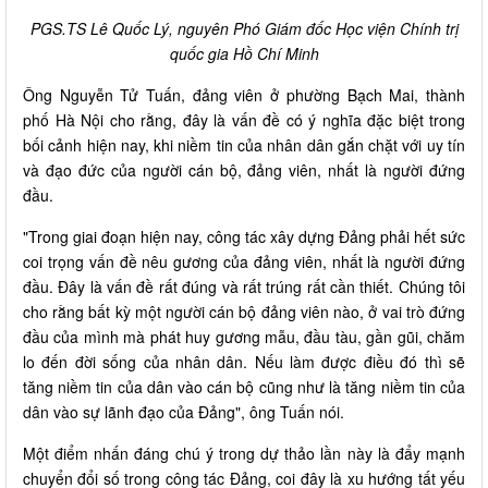
PGS.TS Lê Quốc Lý, nguyên Phó Giám đốc Học viện Chính trị
quốc gia Hồ Chí Minh
Ông Nguyễn Tử Tuấn, đảng viên ở phường Bạch Mai, thành
phố Hà Nội cho rằng, đây là vấn đề có ý nghĩa đặc biệt trong
bối cảnh hiện nay, khi niềm tin của nhân dân gắn chặt với uy tín
và đạo đức của người cán bộ, đảng viên, nhất là người đứng
đầu.
"Trong giai đoạn hiện nay, công tác xây dựng Đảng phải hết sức
coi trọng vấn đề nêu gương của đảng viên, nhất là người đứng
đầu. Đây là vấn đề rất đúng và rất trúng rất cần thiết. Chúng tôi
cho rằng bất kỳ một người cán bộ đảng viên nào, ở vai trò đứng
đầu của mình mà phát huy gương mẫu, đầu tàu, gần gũi, chăm
lo đến đời sống của nhân dân. Nếu làm được điều đó thì sẽ
tăng niềm tin của dân vào cán bộ cũng như là tăng niềm tin của
dân vào sự lãnh đạo của Đảng", ông Tuấn nói.
Một điểm nhấn đáng chú ý trong dự thảo lần này là đẩy mạnh
chuyển đổi số trong công tác Đảng, coi đây là xu hướng tất yếu