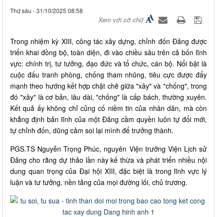
Thứ sáu - 31/10/2025 08:58
Xem với cỡ chữ
Trong nhiệm kỳ XIII, công tác xây dựng, chỉnh đốn Đảng được
triển khai đồng bộ, toàn diện, đi vào chiều sâu trên cả bốn lĩnh
vực: chính trị, tư tưởng, đạo đức và tổ chức, cán bộ. Nổi bật là
cuộc đấu tranh phòng, chống tham nhũng, tiêu cực được đẩy
mạnh theo hướng kết hợp chặt chẽ giữa "xây" và "chống", trong
đó "xây" là cơ bản, lâu dài, "chống" là cấp bách, thường xuyên.
Kết quả ấy không chỉ củng cố niềm tin của nhân dân, mà còn
khẳng định bản lĩnh của một Đảng cầm quyền luôn tự đổi mới,
tự chỉnh đốn, dũng cảm soi lại mình để trưởng thành.
PGS.TS Nguyễn Trọng Phúc, nguyên Viện trưởng Viện Lịch sử
Đảng cho rằng dự thảo lần này kế thừa và phát triển nhiều nội
dung quan trọng của Đại hội XIII, đặc biệt là trong lĩnh vực lý
luận và tư tưởng, nền tảng của mọi đường lối, chủ trương.