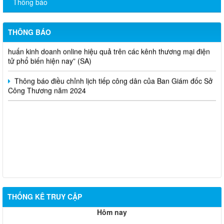
Thông báo
Thông báo bán thanh lý tài sản công theo hình thức chỉ định
Thông báo lựa chọn nhà thầu thực hiện gói thầu: “tổ chức tập
THÔNG BÁO
huấn kinh doanh online hiệu quả trên các kênh thương mại điện
tử phổ biến hiện nay” (SA)
Thông báo điều chỉnh lịch tiếp công dân của Ban Giám đốc Sở
Công Thương năm 2024
THỐNG KÊ TRUY CẬP
Hôm nay