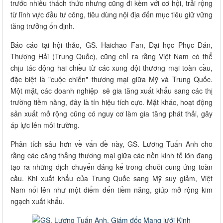
trước nhiều thách thức nhưng cũng đi kèm với cơ hội, trải rộng
từ lĩnh vực đầu tư công, tiêu dùng nội địa đến mục tiêu giữ vững
tăng trưởng ổn định.
Báo cáo tại hội thảo, GS. Haichao Fan, Đại học Phục Đán,
Thượng Hải (Trung Quốc), cũng chỉ ra rằng Việt Nam có thể
chịu tác động hai chiều từ các xung đột thương mại toàn cầu,
đặc biệt là "cuộc chiến" thương mại giữa Mỹ và Trung Quốc.
Một mặt, các doanh nghiệp sẽ gia tăng xuất khẩu sang các thị
trường tiềm năng, đây là tín hiệu tích cực. Mặt khác, hoạt động
sản xuất mở rộng cũng có nguy cơ làm gia tăng phát thải, gây
áp lực lên môi trường.
Phân tích sâu hơn về vấn đề này, GS. Lương Tuấn Anh cho
rằng các căng thẳng thương mại giữa các nền kinh tế lớn đang
tạo ra những dịch chuyển đáng kể trong chuỗi cung ứng toàn
cầu. Khi xuất khẩu của Trung Quốc sang Mỹ suy giảm, Việt
Nam nổi lên như một điểm đến tiềm năng, giúp mở rộng kim
ngạch xuất khẩu.