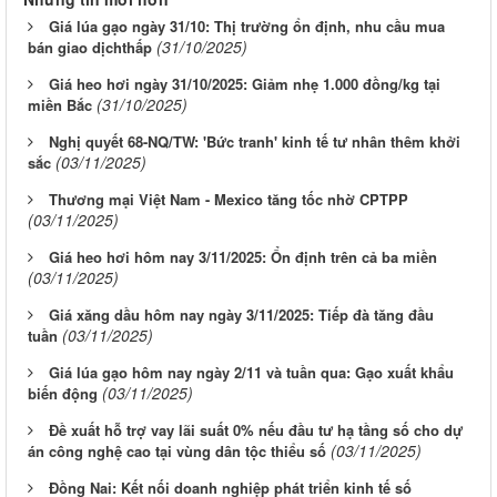
Giá lúa gạo ngày 31/10: Thị trường ổn định, nhu cầu mua
(31/10/2025)
bán giao dịchthấp
Giá heo hơi ngày 31/10/2025: Giảm nhẹ 1.000 đồng/kg tại
(31/10/2025)
miền Bắc
Nghị quyết 68-NQ/TW: 'Bức tranh' kinh tế tư nhân thêm khởi
(03/11/2025)
sắc
Thương mại Việt Nam - Mexico tăng tốc nhờ CPTPP
(03/11/2025)
Giá heo hơi hôm nay 3/11/2025: Ổn định trên cả ba miền
(03/11/2025)
Giá xăng dầu hôm nay ngày 3/11/2025: Tiếp đà tăng đầu
(03/11/2025)
tuần
Giá lúa gạo hôm nay ngày 2/11 và tuần qua: Gạo xuất khẩu
(03/11/2025)
biến động
Đề xuất hỗ trợ vay lãi suất 0% nếu đầu tư hạ tầng số cho dự
(03/11/2025)
án công nghệ cao tại vùng dân tộc thiểu số
Đồng Nai: Kết nối doanh nghiệp phát triển kinh tế số