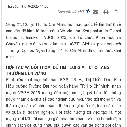
Thứ sáu - 31/10/2025 11:05
Xem với cỡ chữ
Sáng 27/10, tại TP. Hồ Chí Minh, hội thảo quốc tế lần thứ 6 về
các vấn đề kinh tế toàn cầu (6th Vietnam Symposium in Global
Economic Issues - VSGE 2025) do Tổ chức Khoa học và
Chuyên gia Việt Nam toàn cầu (AVSE Global) phối hợp với
Trường Đại học Ngân hàng TP. Hồ Chí Minh đã chính thức khai
mạc.
HỢP TÁC VÀ ĐỐI THOẠI ĐỂ TÌM “LỜI GIẢI” CHO TĂNG
TRƯỞNG BỀN VỮNG
Phát biểu khai mạc hội thảo, PGS. TS. Hạ Thị Thiều Dao, Phó
Hiệu trưởng Trường Đại học Ngân hàng TP. Hồ Chí Minh, nhấn
mạnh VSGE 2025 mang đến một cơ hội quý báu để những
người tham gia chia sẻ các nghiên cứu mới, trao đổi thông tin và
thảo luận sâu về chính sách thương mại quốc tế, toàn cầu hóa
và quản trị doanh nghiệp. Hội thảo hướng tới việc tạo ra một
mạng lưới kết nối các học giả, nhà thực hành và nhà hoạch định
chính sách để cùng nhau giải quyết các vấn đề trong bối cảnh