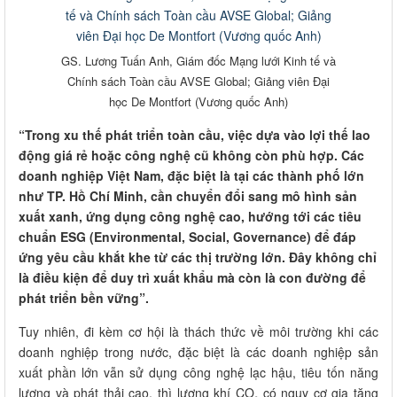
GS. Lương Tuấn Anh, Giám đốc Mạng lưới Kinh tế và
Chính sách Toàn cầu AVSE Global; Giảng viên Đại
học De Montfort (Vương quốc Anh)
“Trong xu thế phát triển toàn cầu, việc dựa vào lợi thế lao
động giá rẻ hoặc công nghệ cũ không còn phù hợp. Các
doanh nghiệp Việt Nam, đặc biệt là tại các thành phố lớn
như TP. Hồ Chí Minh, cần chuyển đổi sang mô hình sản
xuất xanh, ứng dụng công nghệ cao, hướng tới các tiêu
chuẩn ESG (Environmental, Social, Governance) để đáp
ứng yêu cầu khắt khe từ các thị trường lớn. Đây không chỉ
là điều kiện để duy trì xuất khẩu mà còn là con đường để
phát triển bền vững”.
Tuy nhiên, đi kèm cơ hội là thách thức về môi trường khi các
doanh nghiệp trong nước, đặc biệt là các doanh nghiệp sản
xuất phần lớn vẫn sử dụng công nghệ lạc hậu, tiêu tốn năng
lượng và phát thải cao, thì lượng khí CO
có nguy cơ gia tăng
₂