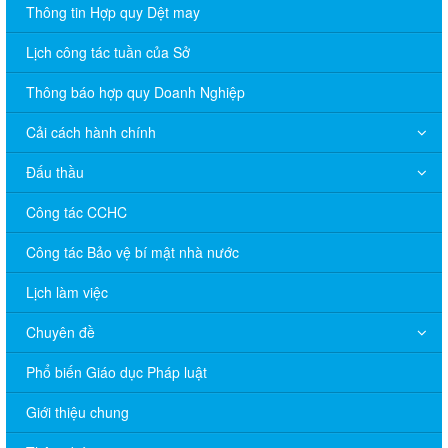
Thông tin Hợp quy Dệt may
Lịch công tác tuần của Sở
Thông báo hợp quy Doanh Nghiệp
Cải cách hành chính
Đấu thầu
Công tác CCHC
Công tác Bảo vệ bí mật nhà nước
Lịch làm việc
Chuyên đề
Phổ biến Giáo dục Pháp luật
V/v đề nghị báo cáo hệ thống phân phối, nhãn hiệu hàng hóa
Giới thiệu chung
và hoạt động mua bán khí trên địa bàn tỉnh năm 2025 (nhắc lần
2).