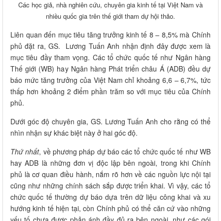
Các học giả, nhà nghiên cứu, chuyên gia kinh tế tại Việt Nam và
nhiều quốc gia trên thế giới tham dự hội thảo.
Liên quan đến mục tiêu tăng trưởng kinh tế 8 – 8,5% mà Chính
phủ đặt ra, GS. Lương Tuấn Anh nhận định đây được xem là
mục tiêu đầy tham vọng. Các tổ chức quốc tế như Ngân hàng
Thế giới (WB) hay Ngân hàng Phát triển châu Á (ADB) đều dự
báo mức tăng trưởng của Việt Nam chỉ khoảng 6,6 – 6,7%, tức
thấp hơn khoảng 2 điểm phần trăm so với mục tiêu của Chính
phủ.
Dưới góc độ chuyên gia, GS. Lương Tuấn Anh cho rằng có thể
nhìn nhận sự khác biệt này ở hai góc độ.
Thứ nhất
, về phương pháp dự báo các tổ chức quốc tế như WB
hay ADB là những đơn vị độc lập bên ngoài, trong khi Chính
phủ là cơ quan điều hành, nắm rõ hơn về các nguồn lực nội tại
cũng như những chính sách sắp được triển khai. Vì vậy, các tổ
chức quốc tế thường dự báo dựa trên dữ liệu công khai và xu
hướng kinh tế hiện tại, còn Chính phủ có thể căn cứ vào những
yếu tố chưa được phản ánh đầy đủ ra bên ngoài, như các gói