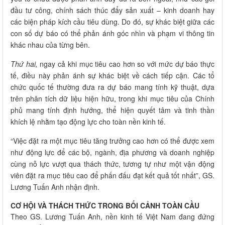
đầu tư công, chính sách thúc đẩy sản xuất – kinh doanh hay
các biện pháp kích cầu tiêu dùng. Do đó, sự khác biệt giữa các
con số dự báo có thể phản ánh góc nhìn và phạm vi thông tin
khác nhau của từng bên.
Thứ hai,
ngay cả khi mục tiêu cao hơn so với mức dự báo thực
tế, điều này phản ánh sự khác biệt về cách tiếp cận. Các tổ
chức quốc tế thường đưa ra dự báo mang tính kỹ thuật, dựa
trên phân tích dữ liệu hiện hữu, trong khi mục tiêu của Chính
phủ mang tính định hướng, thể hiện quyết tâm và tinh thần
khích lệ nhằm tạo động lực cho toàn nền kinh tế.
“Việc đặt ra một mục tiêu tăng trưởng cao hơn có thể được xem
như động lực để các bộ, ngành, địa phương và doanh nghiệp
cùng nỗ lực vượt qua thách thức, tương tự như một vận động
viên đặt ra mục tiêu cao để phấn đấu đạt kết quả tốt nhất”, GS.
Lương Tuấn Anh nhận định.
CƠ HỘI VÀ THÁCH THỨC TRONG BỐI CẢNH TOÀN CẦU
Theo GS. Lương Tuấn Anh, nền kinh tế Việt Nam đang đứng