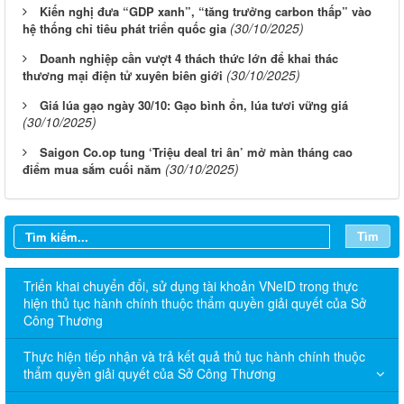
Kiến nghị đưa “GDP xanh”, “tăng trưởng carbon thấp” vào
(30/10/2025)
hệ thống chỉ tiêu phát triển quốc gia
Doanh nghiệp cần vượt 4 thách thức lớn để khai thác
(30/10/2025)
thương mại điện tử xuyên biên giới
Giá lúa gạo ngày 30/10: Gạo bình ổn, lúa tươi vững giá
(30/10/2025)
Saigon Co.op tung ‘Triệu deal tri ân’ mở màn tháng cao
(30/10/2025)
điểm mua sắm cuối năm
Tìm
Triển khai chuyển đổi, sử dụng tài khoản VNeID trong thực
hiện thủ tục hành chính thuộc thẩm quyền giải quyết của Sở
Công Thương
Thực hiện tiếp nhận và trả kết quả thủ tục hành chính thuộc
thẩm quyền giải quyết của Sở Công Thương