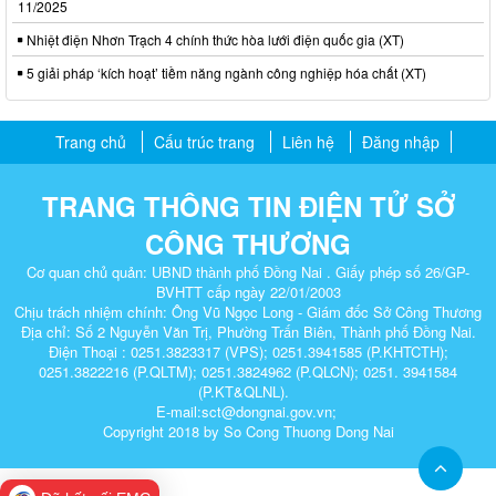
11/2025
Nhiệt điện Nhơn Trạch 4 chính thức hòa lưới điện quốc gia (XT)
5 giải pháp ‘kích hoạt’ tiềm năng ngành công nghiệp hóa chất (XT)
Trang chủ
Cấu trúc trang
Liên hệ
Đăng nhập
TRANG THÔNG TIN ĐIỆN TỬ SỞ
CÔNG THƯƠNG
Cơ quan chủ quản: UBND thành phố Đồng Nai . Giấy phép số 26/GP-
BVHTT cấp ngày 22/01/2003
Chịu trách nhiệm chính: Ông Vũ Ngọc Long - Giám đốc Sở Công Thương
Địa chỉ: Số 2 Nguyễn Văn Trị, Phường Trấn Biên, Thành phố Đồng Nai.
Điện Thoại : 0251.3823317 (VPS); 0251.3941585 (P.KHTCTH);
0251.3822216 (P.QLTM); 0251.3824962 (P.QLCN); 0251. 3941584
(P.KT&QLNL).
E-mail:sct@dongnai.gov.vn;
Copyright 2018 by So Cong Thuong Dong Nai​