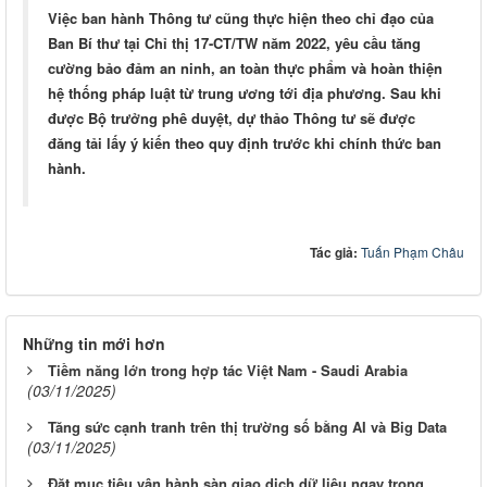
Việc ban hành Thông tư cũng thực hiện theo chỉ đạo của
Ban Bí thư tại Chỉ thị 17-CT/TW năm 2022, yêu cầu tăng
cường bảo đảm an ninh, an toàn thực phẩm và hoàn thiện
hệ thống pháp luật từ trung ương tới địa phương. Sau khi
được Bộ trưởng phê duyệt, dự thảo Thông tư sẽ được
đăng tải lấy ý kiến theo quy định trước khi chính thức ban
hành.
Tác giả:
Tuấn Phạm Châu
Những tin mới hơn
Tiềm năng lớn trong hợp tác Việt Nam - Saudi Arabia
(03/11/2025)
Tăng sức cạnh tranh trên thị trường số bằng AI và Big Data
(03/11/2025)
Đặt mục tiêu vận hành sàn giao dịch dữ liệu ngay trong