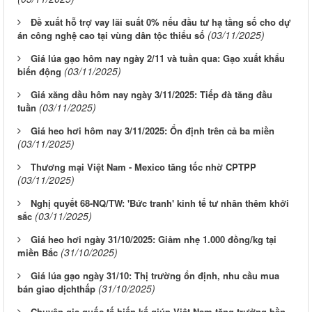
Đề xuất hỗ trợ vay lãi suất 0% nếu đầu tư hạ tầng số cho dự
(03/11/2025)
án công nghệ cao tại vùng dân tộc thiểu số
Giá lúa gạo hôm nay ngày 2/11 và tuần qua: Gạo xuất khẩu
(03/11/2025)
biến động
Giá xăng dầu hôm nay ngày 3/11/2025: Tiếp đà tăng đầu
(03/11/2025)
tuần
Giá heo hơi hôm nay 3/11/2025: Ổn định trên cả ba miền
(03/11/2025)
Thương mại Việt Nam - Mexico tăng tốc nhờ CPTPP
(03/11/2025)
Nghị quyết 68-NQ/TW: 'Bức tranh' kinh tế tư nhân thêm khởi
(03/11/2025)
sắc
Giá heo hơi ngày 31/10/2025: Giảm nhẹ 1.000 đồng/kg tại
(31/10/2025)
miền Bắc
Giá lúa gạo ngày 31/10: Thị trường ổn định, nhu cầu mua
(31/10/2025)
bán giao dịchthấp
Chuyên gia quốc tế hiến kế giúp Việt Nam tăng trưởng bền