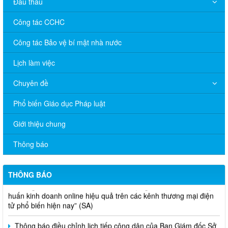
Đấu thầu
Công tác CCHC
Công tác Bảo vệ bí mật nhà nước
Lịch làm việc
Chuyên đề
Phổ biến Giáo dục Pháp luật
V/v đề nghị báo cáo hệ thống phân phối, nhãn hiệu hàng hóa
Giới thiệu chung
và hoạt động mua bán khí trên địa bàn tỉnh năm 2025 (nhắc lần
2).
Thông báo
Thông báo bán thanh lý tài sản công theo hình thức chỉ định
THÔNG BÁO
Thông báo lựa chọn nhà thầu thực hiện gói thầu: “tổ chức tập
huấn kinh doanh online hiệu quả trên các kênh thương mại điện
tử phổ biến hiện nay” (SA)
Thông báo điều chỉnh lịch tiếp công dân của Ban Giám đốc Sở