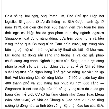
Chia sẻ tại hội nghị, ông Peter Lim, Phó Chủ tịch Hiệp hội
logistics Singapore (SLA) đã thông tin, SLA được thành lập từ
năm 1973, đại diện cho hơn 700 thành viên trên toàn hệ sinh
thái logistics. Hiệp hội đã góp phần thúc đẩy ngành logistics
Singapore hoạt động năng động, dựa trên công nghệ và bền
vững thông qua Chương trình Tầm nhìn 2027, tập trung vào
bốn trụ cột: hệ sinh thái logistics kỹ thuật số, kết nối khu vực,
lực lượng lao động sẵn sàng cho tương lai và các giải pháp
chuỗi cung ứng xanh. Ngành logistics của Singapore được công
nhận là xuất sắc toàn cầu, đứng đầu châu Á về Chỉ số Hiệu
suất Logistics của Ngân hàng Thế giới về năng lực và tính kịp
thời. Với khả năng kết nối rộng khắp — 7.400 chuyến bay đến
400 thành phố và 200 hãng tàu phục vụ hơn 600 cảng —
Singapore là nơi neo đậu của 20 công ty logistics đa quốc gia
hàng đầu thế giới. Cơ sở hạ tầng chính như Cảng Tuas Mega
(vào năm 2040) và Nhà ga Changi 5 (vào năm 2035) sẽ tăng
cường tự động hóa và tính bền vững. Bộ phận đào tạo của SLA,