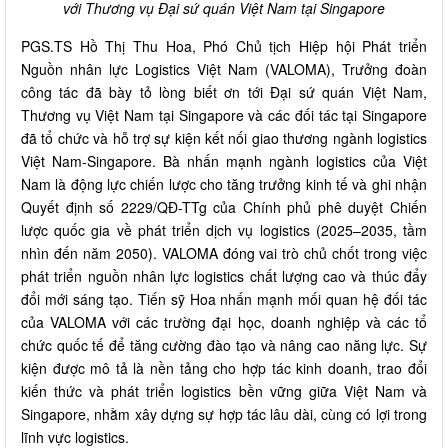
với Thương vụ Đại sứ quán Việt Nam tại Singapore
PGS.TS Hồ Thị Thu Hoa, Phó Chủ tịch Hiệp hội Phát triển
Nguồn nhân lực Logistics Việt Nam (VALOMA), Trưởng đoàn
công tác đã bày tỏ lòng biết ơn tới Đại sứ quán Việt Nam,
Thương vụ Việt Nam tại Singapore và các đối tác tại Singapore
đã tổ chức và hỗ trợ sự kiện kết nối giao thương ngành logistics
Việt Nam-Singapore. Bà nhấn mạnh ngành logistics của Việt
Nam là động lực chiến lược cho tăng trưởng kinh tế và ghi nhận
Quyết định số 2229/QĐ-TTg của Chính phủ phê duyệt Chiến
lược quốc gia về phát triển dịch vụ logistics (2025–2035, tầm
nhìn đến năm 2050). VALOMA đóng vai trò chủ chốt trong việc
phát triển nguồn nhân lực logistics chất lượng cao và thúc đẩy
đổi mới sáng tạo. Tiến sỹ Hoa nhấn mạnh mối quan hệ đối tác
của VALOMA với các trường đại học, doanh nghiệp và các tổ
chức quốc tế để tăng cường đào tạo và nâng cao năng lực. Sự
kiện được mô tả là nền tảng cho hợp tác kinh doanh, trao đổi
kiến ​​thức và phát triển logistics bền vững giữa Việt Nam và
Singapore, nhằm xây dựng sự hợp tác lâu dài, cùng có lợi trong
lĩnh vực logistics.