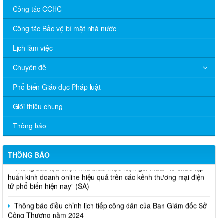
Công tác CCHC
Công tác Bảo vệ bí mật nhà nước
Lịch làm việc
Chuyên đề
Phổ biến Giáo dục Pháp luật
V/v đề nghị báo cáo hệ thống phân phối, nhãn hiệu hàng hóa
Giới thiệu chung
và hoạt động mua bán khí trên địa bàn tỉnh năm 2025 (nhắc lần
2).
Thông báo
Thông báo bán thanh lý tài sản công theo hình thức chỉ định
THÔNG BÁO
Thông báo lựa chọn nhà thầu thực hiện gói thầu: “tổ chức tập
huấn kinh doanh online hiệu quả trên các kênh thương mại điện
tử phổ biến hiện nay” (SA)
Thông báo điều chỉnh lịch tiếp công dân của Ban Giám đốc Sở
Công Thương năm 2024