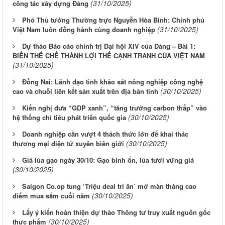
(31/10/2025)
công tác xây dựng Đảng
Phó Thủ tướng Thường trực Nguyễn Hòa Bình: Chính phủ
(31/10/2025)
Việt Nam luôn đồng hành cùng doanh nghiệp
Dự thảo Báo cáo chính trị Đại hội XIV của Đảng – Bài 1:
BIẾN THỂ CHẾ THÀNH LỢI THẾ CẠNH TRANH CỦA VIỆT NAM
(31/10/2025)
Đồng Nai: Lãnh đạo tỉnh khảo sát nông nghiệp công nghệ
(30/10/2025)
cao và chuỗi liên kết sản xuất trên địa bàn tỉnh
Kiến nghị đưa “GDP xanh”, “tăng trưởng carbon thấp” vào
(30/10/2025)
hệ thống chỉ tiêu phát triển quốc gia
Doanh nghiệp cần vượt 4 thách thức lớn để khai thác
(30/10/2025)
thương mại điện tử xuyên biên giới
Giá lúa gạo ngày 30/10: Gạo bình ổn, lúa tươi vững giá
(30/10/2025)
Saigon Co.op tung ‘Triệu deal tri ân’ mở màn tháng cao
(30/10/2025)
điểm mua sắm cuối năm
Lấy ý kiến hoàn thiện dự thảo Thông tư truy xuất nguồn gốc
(30/10/2025)
thực phẩm