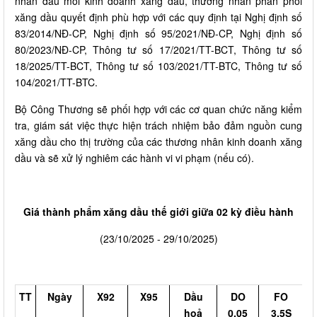
nhân đầu mối kinh doanh xăng dầu, thương nhân phân phối
xăng dầu quyết định phù hợp với các quy định tại Nghị định số
83/2014/NĐ-CP, Nghị định số 95/2021/NĐ-CP, Nghị định số
80/2023/NĐ-CP, Thông tư số 17/2021/TT-BCT, Thông tư số
18/2025/TT-BCT, Thông tư số 103/2021/TT-BTC, Thông tư số
104/2021/TT-BTC.
Bộ Công Thương sẽ phối hợp với các cơ quan chức năng kiểm
tra, giám sát việc thực hiện trách nhiệm bảo đảm nguồn cung
xăng dầu cho thị trường của các thương nhân kinh doanh xăng
dầu và sẽ xử lý nghiêm các hành vi vi phạm (nếu có).
Giá thành phẩm xăng dầu thế giới giữa 02 kỳ điều hành
(23/10/2025 - 29/10/2025)
TT
Ngày
X92
X95
Dầu
DO
FO
hoả
0,05
3,5S
m