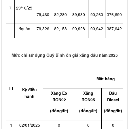
7
29/10/25
79,460
82,280
89,930
90,260
376,690
2
Bquân
79,326
82,158
90,928
90,942
387,642
2
Mức chi sử dụng Quỹ Bình ổn giá xăng dầu năm 2025
Mặt hàng
TT
Kỳ điều
Xăng E5
Xăng
Dầu
D
hành
RON92
RON95
Diesel
(
(đồng/lít)
(đồng/lít)
(đồng/lít)
1
02/01/2025
0
0
0