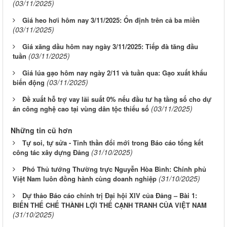
(03/11/2025)
Giá heo hơi hôm nay 3/11/2025: Ổn định trên cả ba miền
(03/11/2025)
Giá xăng dầu hôm nay ngày 3/11/2025: Tiếp đà tăng đầu
(03/11/2025)
tuần
Giá lúa gạo hôm nay ngày 2/11 và tuần qua: Gạo xuất khẩu
(03/11/2025)
biến động
Đề xuất hỗ trợ vay lãi suất 0% nếu đầu tư hạ tầng số cho dự
(03/11/2025)
án công nghệ cao tại vùng dân tộc thiểu số
Những tin cũ hơn
Tự soi, tự sửa - Tinh thần đổi mới trong Báo cáo tổng kết
(31/10/2025)
công tác xây dựng Đảng
Phó Thủ tướng Thường trực Nguyễn Hòa Bình: Chính phủ
(31/10/2025)
Việt Nam luôn đồng hành cùng doanh nghiệp
Dự thảo Báo cáo chính trị Đại hội XIV của Đảng – Bài 1:
BIẾN THỂ CHẾ THÀNH LỢI THẾ CẠNH TRANH CỦA VIỆT NAM
(31/10/2025)