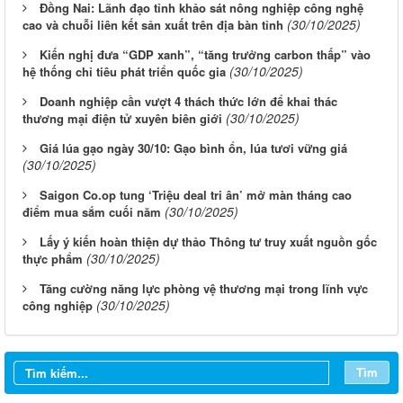
Đồng Nai: Lãnh đạo tỉnh khảo sát nông nghiệp công nghệ
(30/10/2025)
cao và chuỗi liên kết sản xuất trên địa bàn tỉnh
Kiến nghị đưa “GDP xanh”, “tăng trưởng carbon thấp” vào
(30/10/2025)
hệ thống chỉ tiêu phát triển quốc gia
Doanh nghiệp cần vượt 4 thách thức lớn để khai thác
(30/10/2025)
thương mại điện tử xuyên biên giới
Giá lúa gạo ngày 30/10: Gạo bình ổn, lúa tươi vững giá
(30/10/2025)
Saigon Co.op tung ‘Triệu deal tri ân’ mở màn tháng cao
(30/10/2025)
điểm mua sắm cuối năm
Lấy ý kiến hoàn thiện dự thảo Thông tư truy xuất nguồn gốc
(30/10/2025)
thực phẩm
Tăng cường năng lực phòng vệ thương mại trong lĩnh vực
(30/10/2025)
công nghiệp
Tìm