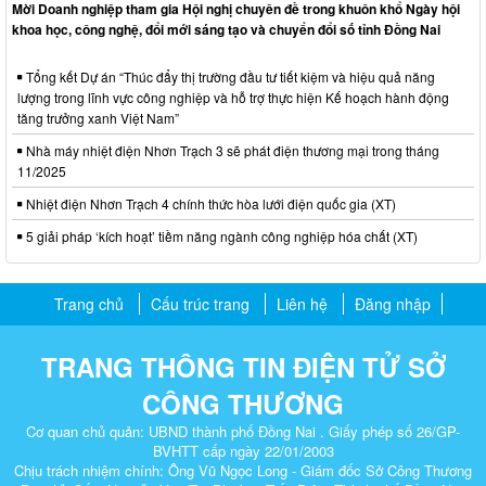
Mời Doanh nghiệp tham gia Hội nghị chuyên đề trong khuôn khổ Ngày hội
khoa học, công nghệ, đổi mới sáng tạo và chuyển đổi số tỉnh Đồng Nai
Tổng kết Dự án “Thúc đẩy thị trường đầu tư tiết kiệm và hiệu quả năng
lượng trong lĩnh vực công nghiệp và hỗ trợ thực hiện Kế hoạch hành động
tăng trưởng xanh Việt Nam”
Nhà máy nhiệt điện Nhơn Trạch 3 sẽ phát điện thương mại trong tháng
11/2025
Nhiệt điện Nhơn Trạch 4 chính thức hòa lưới điện quốc gia (XT)
5 giải pháp ‘kích hoạt’ tiềm năng ngành công nghiệp hóa chất (XT)
Trang chủ
Cấu trúc trang
Liên hệ
Đăng nhập
TRANG THÔNG TIN ĐIỆN TỬ SỞ
CÔNG THƯƠNG
Cơ quan chủ quản: UBND thành phố Đồng Nai . Giấy phép số 26/GP-
BVHTT cấp ngày 22/01/2003
Chịu trách nhiệm chính: Ông Vũ Ngọc Long - Giám đốc Sở Công Thương