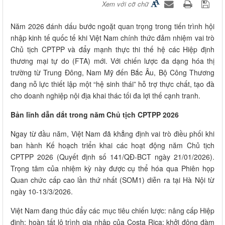
Xem với cỡ chữ
Năm 2026 đánh dấu bước ngoặt quan trọng trong tiến trình hội
nhập kinh tế quốc tế khi Việt Nam chính thức đảm nhiệm vai trò
Chủ tịch CPTPP và đẩy mạnh thực thi thế hệ các Hiệp định
thương mại tự do (FTA) mới. Với chiến lược đa dạng hóa thị
trường từ Trung Đông, Nam Mỹ đến Bắc Âu, Bộ Công Thương
đang nỗ lực thiết lập một “hệ sinh thái” hỗ trợ thực chất, tạo đà
cho doanh nghiệp nội địa khai thác tối đa lợi thế cạnh tranh.
Bản lĩnh dẫn dắt trong năm Chủ tịch CPTPP 2026
Ngay từ đầu năm, Việt Nam đã khẳng định vai trò điều phối khi
ban hành Kế hoạch triển khai các hoạt động năm Chủ tịch
CPTPP 2026 (Quyết định số 141/QĐ-BCT ngày 21/01/2026).
Trọng tâm của nhiệm kỳ này được cụ thể hóa qua Phiên họp
Quan chức cấp cao lần thứ nhất (SOM1) diễn ra tại Hà Nội từ
ngày 10-13/3/2026.
Việt Nam đang thúc đẩy các mục tiêu chiến lược: nâng cấp Hiệp
định; hoàn tất lộ trình gia nhập của Costa Rica; khởi động đàm