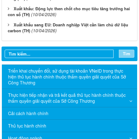
Xuất khẩu: Động lực then chốt cho mục tiêu tăng trưởng hai
(10/04/2026)
con số (TH)
Xuất khẩu sang EU: Doanh nghiệp Việt cần làm chủ dữ liệu
(10/04/2026)
carbon (TH)
Tìm
Triển khai chuyển đổi, sử dụng tài khoản VNeID trong thực
hiện thủ tục hành chính thuộc thẩm quyền giải quyết của Sở
Công Thương
Thực hiện tiếp nhận và trả kết quả thủ tục hành chính thuộc
thẩm quyền giải quyết của Sở Công Thương
Cải cách hành chính
Thủ tục hành chính
Hoạt động ngành