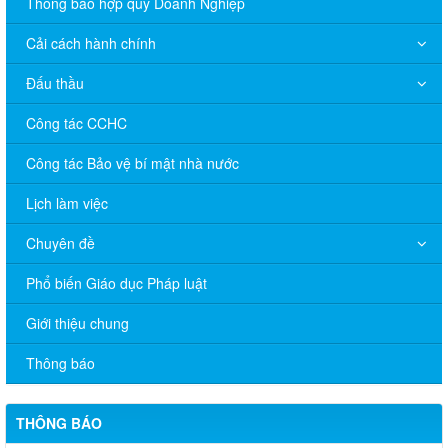
Thông báo hợp quy Doanh Nghiệp
Cải cách hành chính
Đấu thầu
Công tác CCHC
Công tác Bảo vệ bí mật nhà nước
Lịch làm việc
Chuyên đề
Phổ biến Giáo dục Pháp luật
V/v đề nghị báo cáo hệ thống phân phối, nhãn hiệu hàng hóa
và hoạt động mua bán khí trên địa bàn tỉnh năm 2025 (nhắc lần
Giới thiệu chung
2).
Thông báo
Thông báo bán thanh lý tài sản công theo hình thức chỉ định
Thông báo lựa chọn nhà thầu thực hiện gói thầu: “tổ chức tập
THÔNG BÁO
huấn kinh doanh online hiệu quả trên các kênh thương mại điện
tử phổ biến hiện nay” (SA)