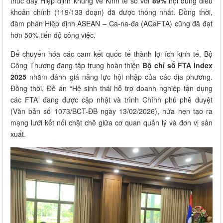
thúc đẩy Hiệp định khung về Kinh tế số với
89%
nội dung điều
khoản chính (119/133 đoạn) đã được thống nhất. Đồng thời,
đàm phán Hiệp định ASEAN – Ca-na-đa (ACaFTA) cũng đã đạt
hơn 50% tiến độ công việc.
Để chuyển hóa các cam kết quốc tế thành lợi ích kinh tế, Bộ
Công Thương đang tập trung hoàn thiện
Bộ chỉ số FTA Index
2025
nhằm đánh giá năng lực hội nhập của các địa phương.
Đồng thời, Đề án “Hệ sinh thái hỗ trợ doanh nghiệp tận dụng
các FTA” đang được cập nhật và trình Chính phủ phê duyệt
(Văn bản số 1073/BCT-ĐB ngày 13/02/2026), hứa hẹn tạo ra
mạng lưới kết nối chặt chẽ giữa cơ quan quản lý và đơn vị sản
xuất.