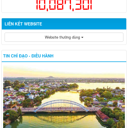
10,087,301
LIÊN KẾT WEBSITE
Website thường dùng
TIN CHỈ ĐẠO - ĐIỀU HÀNH