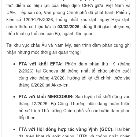
thời điểm có hiệu lực của Hiệp định CEPA giữa Việt Nam và
UAE. Tiếp sau đó, Văn phòng Chính phủ đã phát hành Phiếu ý
kiến số 120/PLYK/2026, thống nhất xác định ngày Hiệp định
chính thức có hiệu lực là
03/02/2026
, đồng thời giao nhiệm vụ
triển khai cụ thể cho các Bộ, ngành liên quan.
Tại khu vực châu Âu và Nam Mỹ, tiến trình đàm phán cũng ghi
nhận những mốc thời gian quan trọng:
FTA với khối EFTA:
Phiên đàm phán thứ 19 (tháng
2/2026) tại Geneva đã thống nhất tổ chức phiên cuối
cùng vào tháng 4/2026, hướng tới ký kết chính thức vào
tháng 6/2026 tại Ai-xơ-len.
PTA với khối MERCOSUR:
Sau tuyên bố khởi động vào
tháng 12/2025, Bộ Công Thương hiện đang hoàn thiện
hồ sơ trình Thủ tướng Chính phủ về các bước đàm phán
tiếp theo.
FTA với Hội đồng hợp tác vùng Vịnh (GCC):
Hai bên
đã triển khai rà soát chung (JTR) và thống nhất phiên