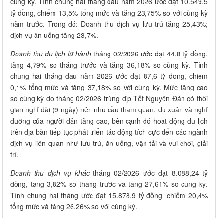
cùng kỳ. Tính chung hai tháng đầu năm 2026 ước đạt 10.549,5
tỷ đồng, chiếm 13,5% tổng mức và tăng 23,75% so với cùng kỳ
năm trước. Trong đó: Doanh thu dịch vụ lưu trú tăng 25,43%;
dịch vụ ăn uống tăng 23,7%.
Doanh thu du lịch lữ hành
tháng 02/2026 ước đạt 44,8 tỷ đồng,
tăng 4,79% so tháng trước và tăng 36,18% so cùng kỳ. Tính
chung hai tháng đầu năm 2026 ước đạt 87,6 tỷ đồng, chiếm
0,1% tổng mức và tăng 37,18% so với cùng kỳ. Mức tăng cao
so cùng kỳ do tháng 02/2026 trùng dịp Tết Nguyên Đán có thời
gian nghỉ dài (9 ngày) nên nhu cầu tham quan, du xuân và nghỉ
dưỡng của người dân tăng cao, bên cạnh đó hoạt động du lịch
trên địa bàn tiếp tục phát triển tác động tích cực đến các ngành
dịch vụ liên quan như lưu trú, ăn uống, vận tải và vui chơi, giải
trí.
Doanh thu dịch vụ khác
tháng 02/2026 ước đạt 8.088,24 tỷ
đồng, tăng 3,82% so tháng trước và tăng 27,61% so cùng kỳ.
Tính chung hai tháng ước đạt 15.878,9 tỷ đồng, chiếm 20,4%
tổng mức và tăng 26,26% so với cùng kỳ.