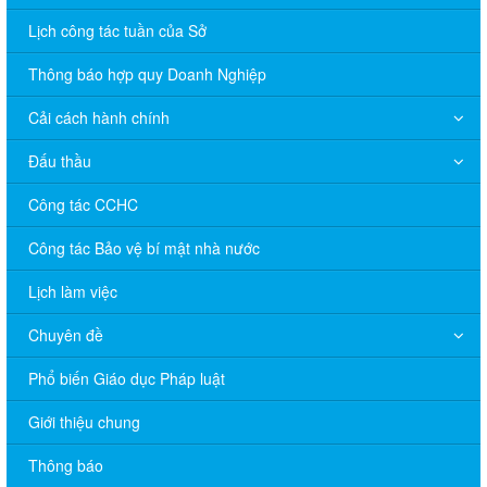
Lịch công tác tuần của Sở
Thông báo hợp quy Doanh Nghiệp
Cải cách hành chính
Đấu thầu
Công tác CCHC
Công tác Bảo vệ bí mật nhà nước
Lịch làm việc
Chuyên đề
Phổ biến Giáo dục Pháp luật
V/v đề nghị báo cáo hệ thống phân phối, nhãn hiệu hàng hóa
Giới thiệu chung
và hoạt động mua bán khí trên địa bàn tỉnh năm 2025 (nhắc lần
2).
Thông báo