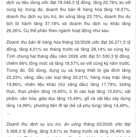
dịch vụ tiêu dùng ước đạt 78.046,3 tỷ đồng, tăng 20,76% so với
cùng kỳ; trong đó, doanh thu bán lẻ hàng hóa tăng 18,57%,
doanh thu dịch vụ lưu trú, ăn uống tăng 23,75%, doanh thu du
lịch lữ hành tăng 37,18% và doanh thu dịch vụ khác tăng
26,26%. Cụ thể phân theo ngành hoạt động như sau:
Doanh thu bán lẻ hàng hóa
tháng 02/2026 ước đạt 26.271,5 tỷ
đồng, tăng 4,01% so tháng trước và tăng 28,14% so cùng kỳ.
Tính chung hai tháng đầu năm 2026 ước đạt 51.530,3 tỷ đồng,
chiếm 66% tổng mức và tăng 18,57% so với cùng kỳ năm trước.
Trong đó, Đồ dùng, dụng cụ và trang thiết bị gia đình tăng
22,23%; xăng, dầu các loại tăng 20,21%; hàng may mặc tăng
19,86%; nhiên liệu khác (trừ xăng dầu) tăng 17,79%; lương
thực, thực phẩm tăng 16,65%; ô tô các loại tăng 15,63%; vật
phẩm, văn hóa, giáo dục tăng 15,49%; gỗ và vật liệu xây dựng
tăng 14,99%; phương tiện đi lại (kể cả phụ tùng) tăng 14,49%,.
…
Doanh thu dịch vụ lưu trú, ăn uống
tháng 02/2026 ước đạt
5.368,3 tỷ đồng, tăng 3,61% so tháng trước và tăng 26,46% so