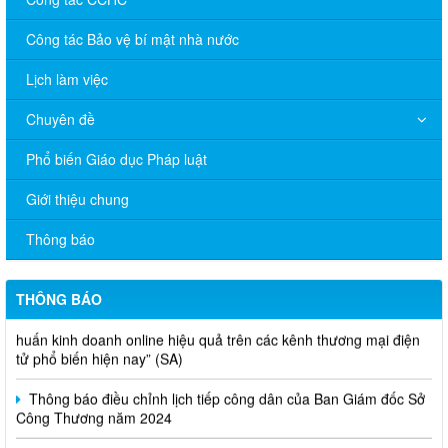
Công tác Bảo vệ bí mật nhà nước
Lịch làm việc
Chuyên đề
Phổ biến Giáo dục Pháp luật
V/v đề nghị báo cáo hệ thống phân phối, nhãn hiệu hàng hóa
Giới thiệu chung
và hoạt động mua bán khí trên địa bàn tỉnh năm 2025 (nhắc lần
2).
Thông báo
Thông báo bán thanh lý tài sản công theo hình thức chỉ định
THÔNG BÁO
Thông báo lựa chọn nhà thầu thực hiện gói thầu: “tổ chức tập
huấn kinh doanh online hiệu quả trên các kênh thương mại điện
tử phổ biến hiện nay” (SA)
Thông báo điều chỉnh lịch tiếp công dân của Ban Giám đốc Sở
Công Thương năm 2024