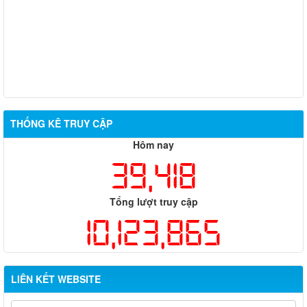
THỐNG KÊ TRUY CẬP
Hôm nay
39,418
Tổng lượt truy cập
10,123,865
LIÊN KẾT WEBSITE