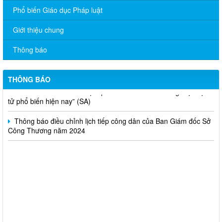
Phổ biến Giáo dục Pháp luật
V/v đề nghị báo cáo hệ thống phân phối, nhãn hiệu hàng hóa
và hoạt động mua bán khí trên địa bàn tỉnh năm 2025 (nhắc lần
Giới thiệu chung
2).
Thông báo
Thông báo bán thanh lý tài sản công theo hình thức chỉ định
Thông báo lựa chọn nhà thầu thực hiện gói thầu: “tổ chức tập
THÔNG BÁO
huấn kinh doanh online hiệu quả trên các kênh thương mại điện
tử phổ biến hiện nay” (SA)
Thông báo điều chỉnh lịch tiếp công dân của Ban Giám đốc Sở
Công Thương năm 2024