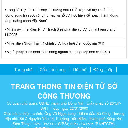
Tổng kết Dự án “Thúc đẩy thị trường đầu tư tiết kiệm và hiệu quả năng
lượng trong lĩnh vực công nghiệp và hỗ trợ thực hiện Kế hoạch hành động
tăng trưởng xanh Việt Nam”
Nhà máy nhiệt điện Nhơn Trạch 3 sẽ phát điện thương mại trong tháng
11/2025
Nhiệt điện Nhơn Trạch 4 chính thức hòa lưới điện quốc gia (XT)
5 giải pháp ‘kích hoạt’ tiềm năng ngành công nghiệp hóa chất (XT)
Trang chủ
Cấu trúc trang
Liên hệ
Đăng nhập
TRANG THÔNG TIN ĐIỆN TỬ SỞ
CÔNG THƯƠNG
Cơ quan chủ quản: UBND thành phố Đồng Nai . Giấy phép số 26/GP-
BVHTT cấp ngày 22/01/2003
Chịu trách nhiệm chính: Ông Vũ Ngọc Long - Giám đốc Sở Công Thương
Địa chỉ: Số 2 Nguyễn Văn Trị, Phường Trấn Biên, Thành phố Đồng Nai.
Điện Thoại : 0251.3823317 (VPS); 0251.3941585 (P.KHTCTH);