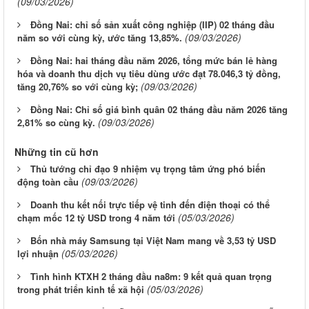
(09/03/2026)
Đồng Nai: chỉ số sản xuất công nghiệp (IIP) 02 tháng đầu
(09/03/2026)
năm so với cùng kỳ, ước tăng 13,85%.
Đồng Nai: hai tháng đầu năm 2026, tổng mức bán lẻ hàng
hóa và doanh thu dịch vụ tiêu dùng ước đạt 78.046,3 tỷ đồng,
(09/03/2026)
tăng 20,76% so với cùng kỳ;
Đồng Nai: Chỉ số giá bình quân 02 tháng đầu năm 2026 tăng
(09/03/2026)
2,81% so cùng kỳ.
Những tin cũ hơn
Thủ tướng chỉ đạo 9 nhiệm vụ trọng tâm ứng phó biến
(09/03/2026)
động toàn cầu
Doanh thu kết nối trực tiếp vệ tinh đến điện thoại có thể
(05/03/2026)
chạm mốc 12 tỷ USD trong 4 năm tới
Bốn nhà máy Samsung tại Việt Nam mang về 3,53 tỷ USD
(05/03/2026)
lợi nhuận
Tình hình KTXH 2 tháng đầu na8m: 9 kết quả quan trọng
(05/03/2026)
trong phát triển kinh tế xã hội