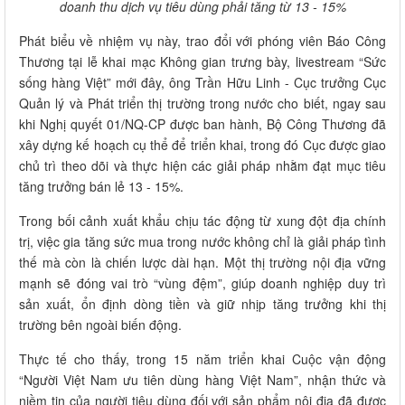
doanh thu dịch vụ tiêu dùng phải tăng từ 13 - 15%
Phát biểu về nhiệm vụ này, trao đổi với phóng viên Báo Công
Thương tại lễ khai mạc Không gian trưng bày, livestream “Sức
sống hàng Việt” mới đây, ông Trần Hữu Linh - Cục trưởng Cục
Quản lý và Phát triển thị trường trong nước cho biết, ngay sau
khi Nghị quyết 01/NQ-CP được ban hành, Bộ Công Thương đã
xây dựng kế hoạch cụ thể để triển khai, trong đó Cục được giao
chủ trì theo dõi và thực hiện các giải pháp nhằm đạt mục tiêu
tăng trưởng bán lẻ 13 - 15%.
Trong bối cảnh xuất khẩu chịu tác động từ xung đột địa chính
trị, việc gia tăng sức mua trong nước không chỉ là giải pháp tình
thế mà còn là chiến lược dài hạn. Một thị trường nội địa vững
mạnh sẽ đóng vai trò “vùng đệm”, giúp doanh nghiệp duy trì
sản xuất, ổn định dòng tiền và giữ nhịp tăng trưởng khi thị
trường bên ngoài biến động.
Thực tế cho thấy, trong 15 năm triển khai Cuộc vận động
“Người Việt Nam ưu tiên dùng hàng Việt Nam”, nhận thức và
niềm tin của người tiêu dùng đối với sản phẩm nội địa đã được