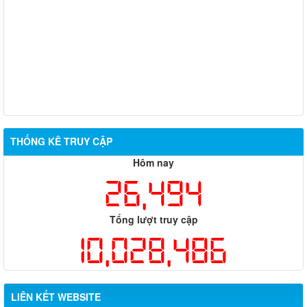
THỐNG KÊ TRUY CẬP
Hôm nay
26,494
Tổng lượt truy cập
10,028,486
LIÊN KẾT WEBSITE