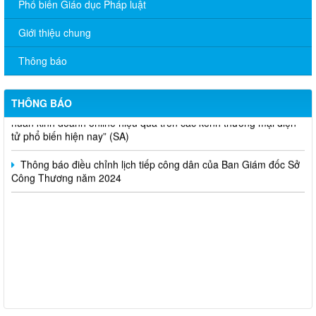
Phổ biến Giáo dục Pháp luật
V/v đề nghị báo cáo hệ thống phân phối, nhãn hiệu hàng hóa
và hoạt động mua bán khí trên địa bàn tỉnh năm 2025 (nhắc lần
Giới thiệu chung
2).
Thông báo
Thông báo bán thanh lý tài sản công theo hình thức chỉ định
Thông báo lựa chọn nhà thầu thực hiện gói thầu: “tổ chức tập
THÔNG BÁO
huấn kinh doanh online hiệu quả trên các kênh thương mại điện
tử phổ biến hiện nay” (SA)
Thông báo điều chỉnh lịch tiếp công dân của Ban Giám đốc Sở
Công Thương năm 2024