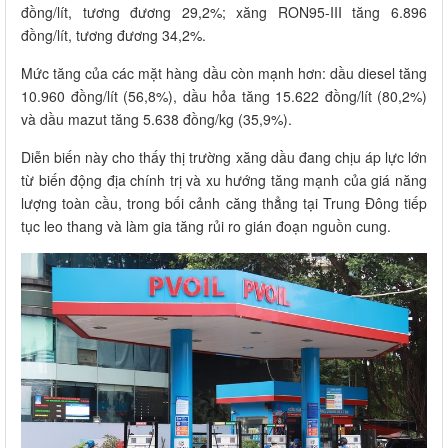
đồng/lít, tương đương 29,2%; xăng RON95-III tăng 6.896
đồng/lít, tương đương 34,2%.
Mức tăng của các mặt hàng dầu còn mạnh hơn: dầu diesel tăng
10.960 đồng/lít (56,8%), dầu hỏa tăng 15.622 đồng/lít (80,2%)
và dầu mazut tăng 5.638 đồng/kg (35,9%).
Diễn biến này cho thấy thị trường xăng dầu đang chịu áp lực lớn
từ biến động địa chính trị và xu hướng tăng mạnh của giá năng
lượng toàn cầu, trong bối cảnh căng thẳng tại Trung Đông tiếp
tục leo thang và làm gia tăng rủi ro gián đoạn nguồn cung.