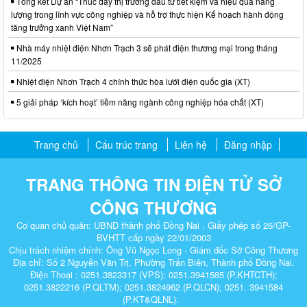
Tổng kết Dự án “Thúc đẩy thị trường đầu tư tiết kiệm và hiệu quả năng
lượng trong lĩnh vực công nghiệp và hỗ trợ thực hiện Kế hoạch hành động
tăng trưởng xanh Việt Nam”
Nhà máy nhiệt điện Nhơn Trạch 3 sẽ phát điện thương mại trong tháng
11/2025
Nhiệt điện Nhơn Trạch 4 chính thức hòa lưới điện quốc gia (XT)
5 giải pháp ‘kích hoạt’ tiềm năng ngành công nghiệp hóa chất (XT)
Trang chủ
Cấu trúc trang
Liên hệ
Đăng nhập
TRANG THÔNG TIN ĐIỆN TỬ SỞ
CÔNG THƯƠNG
Cơ quan chủ quản: UBND thành phố Đồng Nai . Giấy phép số 26/GP-
BVHTT cấp ngày 22/01/2003
Chịu trách nhiệm chính: Ông Vũ Ngọc Long - Giám đốc Sở Công Thương
Địa chỉ: Số 2 Nguyễn Văn Trị, Phường Trấn Biên, Thành phố Đồng Nai.
Điện Thoại : 0251.3823317 (VPS); 0251.3941585 (P.KHTCTH);
0251.3822216 (P.QLTM); 0251.3824962 (P.QLCN); 0251. 3941584
(P.KT&QLNL).