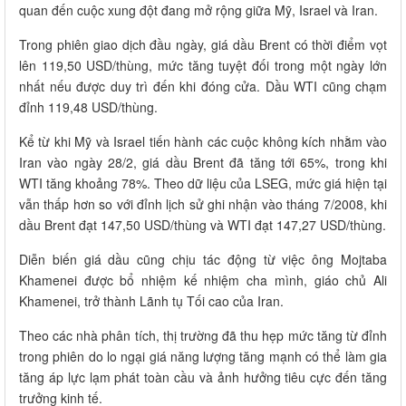
quan đến cuộc xung đột đang mở rộng giữa Mỹ, Israel và Iran.
Trong phiên giao dịch đầu ngày, giá dầu Brent có thời điểm vọt
lên 119,50 USD/thùng, mức tăng tuyệt đối trong một ngày lớn
nhất nếu được duy trì đến khi đóng cửa. Dầu WTI cũng chạm
đỉnh 119,48 USD/thùng.
Kể từ khi Mỹ và Israel tiến hành các cuộc không kích nhằm vào
Iran vào ngày 28/2, giá dầu Brent đã tăng tới 65%, trong khi
WTI tăng khoảng 78%. Theo dữ liệu của LSEG, mức giá hiện tại
vẫn thấp hơn so với đỉnh lịch sử ghi nhận vào tháng 7/2008, khi
dầu Brent đạt 147,50 USD/thùng và WTI đạt 147,27 USD/thùng.
Diễn biến giá dầu cũng chịu tác động từ việc ông Mojtaba
Khamenei được bổ nhiệm kế nhiệm cha mình, giáo chủ Ali
Khamenei, trở thành Lãnh tụ Tối cao của Iran.
Theo các nhà phân tích, thị trường đã thu hẹp mức tăng từ đỉnh
trong phiên do lo ngại giá năng lượng tăng mạnh có thể làm gia
tăng áp lực lạm phát toàn cầu và ảnh hưởng tiêu cực đến tăng
trưởng kinh tế.