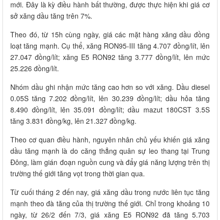
mới. Đây là kỳ điều hành bất thường, được thực hiện khi giá cơ
sở xăng dầu tăng trên 7%.
Theo đó, từ 15h cùng ngày, giá các mặt hàng xăng dầu đồng
loạt tăng mạnh. Cụ thể, xăng RON95-III tăng 4.707 đồng/lít, lên
27.047 đồng/lít; xăng E5 RON92 tăng 3.777 đồng/lít, lên mức
25.226 đồng/lít.
Nhóm dầu ghi nhận mức tăng cao hơn so với xăng. Dầu diesel
0.05S tăng 7.202 đồng/lít, lên 30.239 đồng/lít; dầu hỏa tăng
8.490 đồng/lít, lên 35.091 đồng/lít; dầu mazut 180CST 3.5S
tăng 3.831 đồng/kg, lên 21.327 đồng/kg.
Theo cơ quan điều hành, nguyên nhân chủ yếu khiến giá xăng
dầu tăng mạnh là do căng thẳng quân sự leo thang tại Trung
Đông, làm gián đoạn nguồn cung và đẩy giá năng lượng trên thị
trường thế giới tăng vọt trong thời gian qua.
Từ cuối tháng 2 đến nay, giá xăng dầu trong nước liên tục tăng
mạnh theo đà tăng của thị trường thế giới. Chỉ trong khoảng 10
ngày, từ 26/2 đến 7/3, giá xăng E5 RON92 đã tăng 5.703