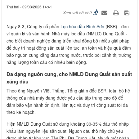
Thứ hai - 09/03/2026 14:41
Xem với cỡ chữ
Ngày 8-3, Công ty cổ phần
Lọc hóa dầu Bình Sơn
(BSR) - đơn
vị quản lý và vận hành Nhà máy lọc dầu (NMLD) Dung Quất -
cho biết doanh nghiệp đang triển khai đồng bộ nhiều giải pháp
để duy trì hoạt động sản xuất liên tục, an toàn và hiệu quả đảm
bảo nguồn cung xăng dầu trong nước, trước bối cảnh thị trường
năng lượng toàn cầu có nhiều biến động.
Đa dạng nguồn cung, cho NMLD Dung Quất sản xuất
xăng dầu
Theo ông Nguyễn Việt Thắng, Tổng giám đốc BSR, toàn bộ hệ
thống của nhà máy đang được yêu cầu tập trung cao độ để
đảm bảo vận hành ổn định, liên tục và duy trì công suất tối đa
theo kế hoạch.
Hiện NMLD Dung Quất sử dụng khoảng 30-35% dầu thô nhập
khẩu làm nguyên liệu sản xuất. Nguồn dầu thô này chủ yếu
được nhập từ khu vực Tây Phi, Địa Trung Hải, Mỹ và một phần