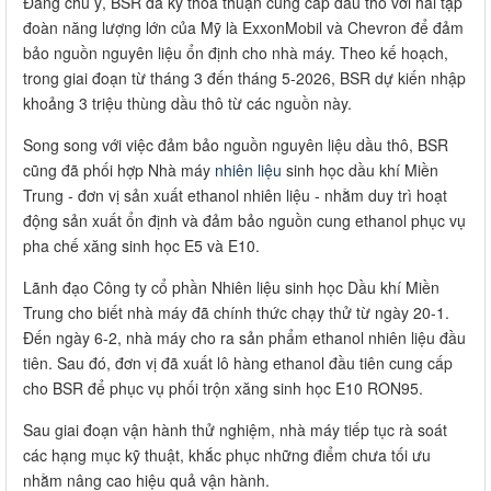
Đáng chú ý, BSR đã ký thỏa thuận cung cấp dầu thô với hai tập
đoàn năng lượng lớn của Mỹ là ExxonMobil và Chevron để đảm
bảo nguồn nguyên liệu ổn định cho nhà máy. Theo kế hoạch,
trong giai đoạn từ tháng 3 đến tháng 5-2026, BSR dự kiến nhập
khoảng 3 triệu thùng dầu thô từ các nguồn này.
Song song với việc đảm bảo nguồn nguyên liệu dầu thô, BSR
cũng đã phối hợp Nhà máy
nhiên liệu
sinh học dầu khí Miền
Trung - đơn vị sản xuất ethanol nhiên liệu - nhằm duy trì hoạt
động sản xuất ổn định và đảm bảo nguồn cung ethanol phục vụ
pha chế xăng sinh học E5 và E10.
Lãnh đạo Công ty cổ phần Nhiên liệu sinh học Dầu khí Miền
Trung cho biết nhà máy đã chính thức chạy thử từ ngày 20-1.
Đến ngày 6-2, nhà máy cho ra sản phẩm ethanol nhiên liệu đầu
tiên. Sau đó, đơn vị đã xuất lô hàng ethanol đầu tiên cung cấp
cho BSR để phục vụ phối trộn xăng sinh học E10 RON95.
Sau giai đoạn vận hành thử nghiệm, nhà máy tiếp tục rà soát
các hạng mục kỹ thuật, khắc phục những điểm chưa tối ưu
nhằm nâng cao hiệu quả vận hành.