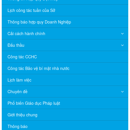
Lịch công tác tuần của Sở
Thông báo hợp quy Doanh Nghiệp
Cải cách hành chính
Đấu thầu
Công tác CCHC
Công tác Bảo vệ bí mật nhà nước
Lịch làm việc
Chuyên đề
Phổ biến Giáo dục Pháp luật
V/v đề nghị báo cáo hệ thống phân phối, nhãn hiệu hàng hóa
và hoạt động mua bán khí trên địa bàn tỉnh năm 2025 (nhắc lần
Giới thiệu chung
2).
Thông báo
Thông báo bán thanh lý tài sản công theo hình thức chỉ định