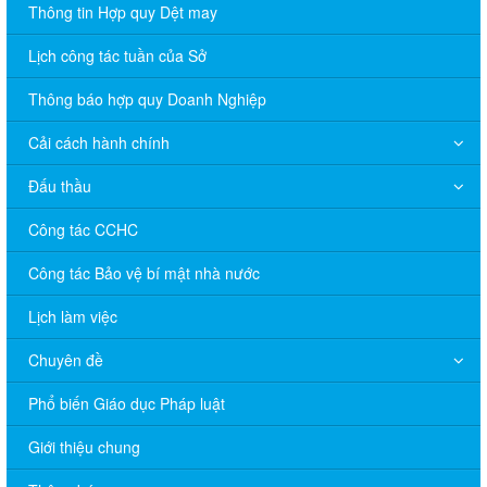
Thông tin Hợp quy Dệt may
Lịch công tác tuần của Sở
Thông báo hợp quy Doanh Nghiệp
Cải cách hành chính
Đấu thầu
Công tác CCHC
Công tác Bảo vệ bí mật nhà nước
Lịch làm việc
Chuyên đề
Phổ biến Giáo dục Pháp luật
V/v đề nghị báo cáo hệ thống phân phối, nhãn hiệu hàng hóa
Giới thiệu chung
và hoạt động mua bán khí trên địa bàn tỉnh năm 2025 (nhắc lần
2).