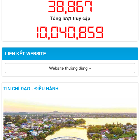
38,867
Tổng lượt truy cập
10,040,859
LIÊN KẾT WEBSITE
Website thường dùng
TIN CHỈ ĐẠO - ĐIỀU HÀNH