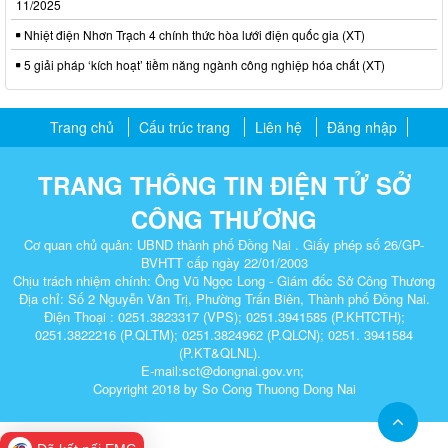
11/2025
Nhiệt điện Nhơn Trạch 4 chính thức hòa lưới điện quốc gia (XT)
5 giải pháp ‘kích hoạt’ tiềm năng ngành công nghiệp hóa chất (XT)
Trang chủ
Cấu trúc trang
Liên hệ
Đăng nhập
TRANG THÔNG TIN ĐIỆN TỬ SỞ
CÔNG THƯƠNG
Cơ quan chủ quản: UBND thành phố Đồng Nai . Giấy phép số 26/GP-
BVHTT cấp ngày 22/01/2003
Chịu trách nhiệm chính: Ông Vũ Ngọc Long - Giám đốc Sở Công Thương
Địa chỉ: Số 2 Nguyễn Văn Trị, Phường Trấn Biên, Thành phố Đồng Nai.
Điện Thoại : 0251.3823317 (VPS); 0251.3941585 (P.KHTCTH);
0251.3822216 (P.QLTM); 0251.3824962 (P.QLCN); 0251. 3941584
(P.KT&QLNL).
E-mail:sct@dongnai.gov.vn;
Copyright 2018 by So Cong Thuong Dong Nai​