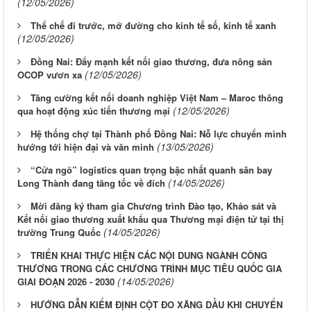
(12/05/2026)
Thể chế đi trước, mở đường cho kinh tế số, kinh tế xanh
(12/05/2026)
Đồng Nai: Đẩy mạnh kết nối giao thương, đưa nông sản
(12/05/2026)
OCOP vươn xa
Tăng cường kết nối doanh nghiệp Việt Nam – Maroc thông
(12/05/2026)
qua hoạt động xúc tiến thương mại
Hệ thống chợ tại Thành phố Đồng Nai: Nỗ lực chuyển mình
(13/05/2026)
hướng tới hiện đại và văn minh
“Cửa ngõ” logistics quan trọng bậc nhất quanh sân bay
(14/05/2026)
Long Thành đang tăng tốc về đích
Mời đăng ký tham gia Chương trình Đào tạo, Khảo sát và
Kết nối giao thương xuất khẩu qua Thương mại điện tử tại thị
(14/05/2026)
trường Trung Quốc
TRIỂN KHAI THỰC HIỆN CÁC NỘI DUNG NGÀNH CÔNG
THƯƠNG TRONG CÁC CHƯƠNG TRÌNH MỤC TIÊU QUỐC GIA
(14/05/2026)
GIAI ĐOẠN 2026 - 2030
HƯỚNG DẪN KIỂM ĐỊNH CỘT ĐO XĂNG DẦU KHI CHUYỂN