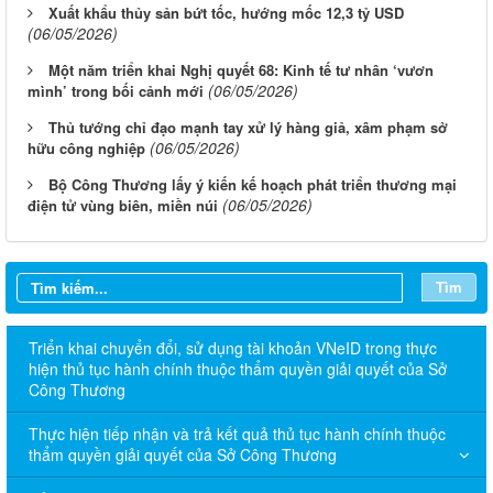
Xuất khẩu thủy sản bứt tốc, hướng mốc 12,3 tỷ USD
(06/05/2026)
Một năm triển khai Nghị quyết 68: Kinh tế tư nhân ‘vươn
(06/05/2026)
mình’ trong bối cảnh mới
Thủ tướng chỉ đạo mạnh tay xử lý hàng giả, xâm phạm sở
(06/05/2026)
hữu công nghiệp
Bộ Công Thương lấy ý kiến kế hoạch phát triển thương mại
(06/05/2026)
điện tử vùng biên, miền núi
Tìm
Triển khai chuyển đổi, sử dụng tài khoản VNeID trong thực
hiện thủ tục hành chính thuộc thẩm quyền giải quyết của Sở
Công Thương
Thực hiện tiếp nhận và trả kết quả thủ tục hành chính thuộc
thẩm quyền giải quyết của Sở Công Thương