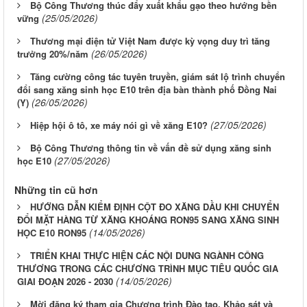
Bộ Công Thương thúc đẩy xuất khẩu gạo theo hướng bền
(25/05/2026)
vững
Thương mại điện tử Việt Nam được kỳ vọng duy trì tăng
(26/05/2026)
trưởng 20%/năm
Tăng cường công tác tuyên truyền, giám sát lộ trình chuyển
đổi sang xăng sinh học E10 trên địa bàn thành phố Đồng Nai
(26/05/2026)
(Y)
(27/05/2026)
Hiệp hội ô tô, xe máy nói gì về xăng E10?
Bộ Công Thương thông tin về vấn đề sử dụng xăng sinh
(27/05/2026)
học E10
Những tin cũ hơn
HƯỚNG DẪN KIỂM ĐỊNH CỘT ĐO XĂNG DẦU KHI CHUYỂN
ĐỔI MẶT HÀNG TỪ XĂNG KHOÁNG RON95 SANG XĂNG SINH
(14/05/2026)
HỌC E10 RON95
TRIỂN KHAI THỰC HIỆN CÁC NỘI DUNG NGÀNH CÔNG
THƯƠNG TRONG CÁC CHƯƠNG TRÌNH MỤC TIÊU QUỐC GIA
(14/05/2026)
GIAI ĐOẠN 2026 - 2030
Mời đăng ký tham gia Chương trình Đào tạo, Khảo sát và