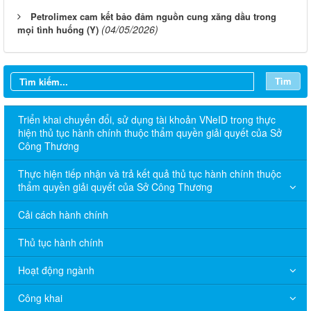
Petrolimex cam kết bảo đảm nguồn cung xăng dầu trong
(04/05/2026)
mọi tình huống (Y)
Tìm
Triển khai chuyển đổi, sử dụng tài khoản VNeID trong thực
hiện thủ tục hành chính thuộc thẩm quyền giải quyết của Sở
Công Thương
Thực hiện tiếp nhận và trả kết quả thủ tục hành chính thuộc
thẩm quyền giải quyết của Sở Công Thương
Cải cách hành chính
Thủ tục hành chính
Hoạt động ngành
Công khai