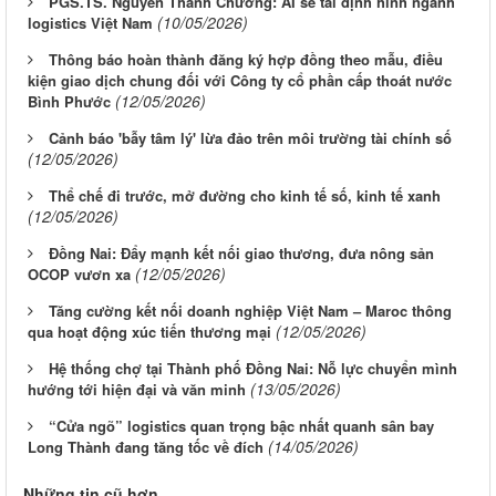
PGS.TS. Nguyễn Thanh Chương: AI sẽ tái định hình ngành
(10/05/2026)
logistics Việt Nam
Thông báo hoàn thành đăng ký hợp đồng theo mẫu, điều
kiện giao dịch chung đối với Công ty cổ phần cấp thoát nước
(12/05/2026)
Bình Phước
Cảnh báo 'bẫy tâm lý' lừa đảo trên môi trường tài chính số
(12/05/2026)
Thể chế đi trước, mở đường cho kinh tế số, kinh tế xanh
(12/05/2026)
Đồng Nai: Đẩy mạnh kết nối giao thương, đưa nông sản
(12/05/2026)
OCOP vươn xa
Tăng cường kết nối doanh nghiệp Việt Nam – Maroc thông
(12/05/2026)
qua hoạt động xúc tiến thương mại
Hệ thống chợ tại Thành phố Đồng Nai: Nỗ lực chuyển mình
(13/05/2026)
hướng tới hiện đại và văn minh
“Cửa ngõ” logistics quan trọng bậc nhất quanh sân bay
(14/05/2026)
Long Thành đang tăng tốc về đích
Những tin cũ hơn