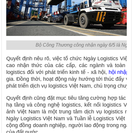
Bộ Công Thương công nhận ngày 6/5 là Ngày 
Quyết định nêu rõ, việc tổ chức Ngày Logistics Việ
cao nhận thức của các cấp, các ngành và toàn xã h
logistics đối với phát triển kinh tế - xã hội,
hội nhập 
gia. Đồng thời, hoạt động này hướng tới thúc đẩy việ
phát triển dịch vụ logistics Việt Nam, chú trọng chuyể
Quyết định cũng đặt mục tiêu tăng cường hợp tác quố
hạ tầng và công nghệ logistics, kết nối logistics V
ảnh Việt Nam là một trung tâm dịch vụ logistics nă
Ngày Logistics Việt Nam và Tuần lễ Logistics Việt N
cộng đồng doanh nghiệp, người lao động trong ngành 
của đất nước.