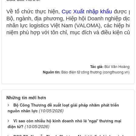
Về tổ chức thực hiện,
Cục Xuất nhập khẩu
được phân
Bộ, ngành, địa phương, Hiệp hội Doanh nghiệp dịch vụ
nhân lực logistics Việt Nam (VALOMA), các hiệp hội 
niệm phù hợp với tôn chỉ, mục đích và điều kiện của 
Tác giả:
Bùi Văn Hoàng
Nguồn tin:
Báo điện tử công thương (congthuong.vn)
Những tin mới hơn
Bộ Công Thương đề xuất loạt giải pháp nhằm phát triển
(10/05/2026)
nguồn nhân lực
Vì sao còn nhiều hộ kinh doanh nhỏ lẻ 'ngại' thương mại
(10/05/2026)
điện tử?