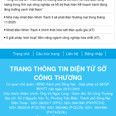
lượng trong lĩnh vực công nghiệp và hỗ trợ thực hiện Kế hoạch hành động
tăng trưởng xanh Việt Nam”
Nhà máy nhiệt điện Nhơn Trạch 3 sẽ phát điện thương mại trong tháng
11/2025
Nhiệt điện Nhơn Trạch 4 chính thức hòa lưới điện quốc gia (XT)
5 giải pháp ‘kích hoạt’ tiềm năng ngành công nghiệp hóa chất (XT)
Trang chủ
Cấu trúc trang
Liên hệ
Đăng nhập
TRANG THÔNG TIN ĐIỆN TỬ SỞ
CÔNG THƯƠNG
Cơ quan chủ quản: UBND thành phố Đồng Nai . Giấy phép số 26/GP-
BVHTT cấp ngày 22/01/2003
Chịu trách nhiệm chính: Ông Vũ Ngọc Long - Giám đốc Sở Công Thương
Địa chỉ: Số 2 Nguyễn Văn Trị, Phường Trấn Biên, Thành phố Đồng Nai.
Điện Thoại : 0251.3823317 (VPS); 0251.3941585 (P.KHTCTH);
0251.3822216 (P.QLTM); 0251.3824962 (P.QLCN); 0251. 3941584
(P.KT&QLNL).