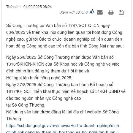
Thứ năm - 04/09/2025 08:24
Xem với cỡ chữ
Sở Công Thương có Văn bản số 1747/SCT-QLCN ngày
03/9/2025 về triển khai nội dung liên quan tới hoạt động Công
nghệ cao, gửi tới Các tổ chức, doanh nghiệp có liên quan đến
hoạt động Công nghệ cao trên địa bàn tỉnh Đồng Nai như sau:
Ngày 25/8/2025 Sở Công Thương nhận được Văn bản số
1316/SKHCN-KHCN của Sở Khoa học và Công nghệ về việc
đính chính link đăng ký tham dự Hội thảo và
Hội nghị tập huấn công nghệ 2025;
Ngày 27/8/2025 Sở Công Thương ban hành Kế hoạch số
1617/KH-SCT triển khai thực hiện Kế hoạch số 51/KH-UBND về
đào tạo nguồn nhân lực Công nghệ cao
tại Sở Công Thương.
Nội dung văn bản được đăng tải tại địa chỉ website Sở Công
Thương:
https://sct.dongnai.gov.vn/vi/news/Ho-tro-doanh-nghiep/dinh-
chinh-link-dang-ky-tham-du-hoi-thao-va-hoi-nghi-tap-huan-