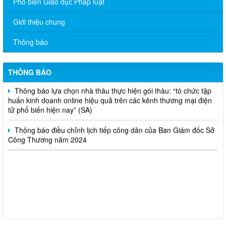
Phổ biến Giáo dục Pháp luật
Giới thiệu chung
V/v đề nghị báo cáo hệ thống phân phối, nhãn hiệu hàng hóa
và hoạt động mua bán khí trên địa bàn tỉnh năm 2025 (nhắc lần
Thông báo
2).
Thông báo bán thanh lý tài sản công theo hình thức chỉ định
THÔNG BÁO
Thông báo lựa chọn nhà thầu thực hiện gói thầu: “tổ chức tập
huấn kinh doanh online hiệu quả trên các kênh thương mại điện
tử phổ biến hiện nay” (SA)
Thông báo điều chỉnh lịch tiếp công dân của Ban Giám đốc Sở
Công Thương năm 2024