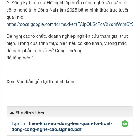
2. Đăng ký tham dự Hội nghị tập huấn công nghệ và quản trị
công nghệ tỉnh Đồng Nai năm 2025 bằng hình thức trực tuyến
qua link:
https://docs.google.com/forms/d/e/1FAIpQLScPqVX7omWtmGYX
Đề nghị các tổ chức, doanh nghiệp nghiên cứu tham gia, thực
hiện. Trong quá trình thực hiện nếu có khó khăn, vướng mắc,
đề nghị phản ánh về Sở Công Thương
để tổng hợp./.
Xem Văn bản gốc tại file đính kèm:
File đính kèm
Tập tin :
trien-khai-noi-dung-lien-quan-toi-hoat-
dong-cong-nghe-cao.signed.pdf