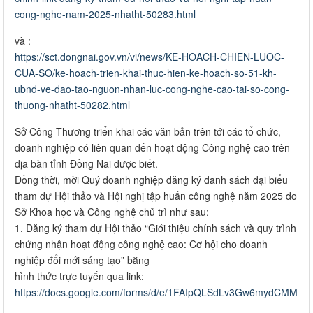
cong-nghe-nam-2025-nhatht-50283.html
và :
https://sct.dongnai.gov.vn/vi/news/KE-HOACH-CHIEN-LUOC-
CUA-SO/ke-hoach-trien-khai-thuc-hien-ke-hoach-so-51-kh-
ubnd-ve-dao-tao-nguon-nhan-luc-cong-nghe-cao-tai-so-cong-
thuong-nhatht-50282.html
Sở Công Thương triển khai các văn bản trên tới các tổ chức,
doanh nghiệp có liên quan đến hoạt động Công nghệ cao trên
địa bàn tỉnh Đồng Nai được biết.
Đồng thời, mời Quý doanh nghiệp đăng ký danh sách đại biểu
tham dự Hội thảo và Hội nghị tập huấn công nghệ năm 2025 do
Sở Khoa học và Công nghệ chủ trì như sau:
1. Đăng ký tham dự Hội thảo “Giới thiệu chính sách và quy trình
chứng nhận hoạt động công nghệ cao: Cơ hội cho doanh
nghiệp đổi mới sáng tạo” bằng
hình thức trực tuyến qua link:
https://docs.google.com/forms/d/e/1FAIpQLSdLv3Gw6mydCM