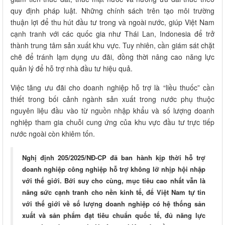
quy định pháp luật. Những chính sách trên tạo môi trường
thuận lợi để thu hút đầu tư trong và ngoài nước, giúp Việt Nam
cạnh tranh với các quốc gia như Thái Lan, Indonesia để trở
thành trung tâm sản xuất khu vực. Tuy nhiên, cần giám sát chặt
chẽ để tránh lạm dụng ưu đãi, đồng thời nâng cao năng lực
quản lý để hỗ trợ nhà đầu tư hiệu quả.
Việc tăng ưu đãi cho doanh nghiệp hỗ trợ là “liều thuốc” cần
thiết trong bối cảnh ngành sản xuất trong nước phụ thuộc
nguyên liệu đầu vào từ nguồn nhập khẩu và số lượng doanh
nghiệp tham gia chuỗi cung ứng của khu vực đầu tư trực tiếp
nước ngoài còn khiêm tốn.
Nghị định 205/2025/NĐ-CP đã ban hành kịp thời hỗ trợ
doanh nghiệp công nghiệp hỗ trợ không lỡ nhịp hội nhập
với thế giới. Bởi suy cho cùng, mục tiêu cao nhất vẫn là
nâng sức cạnh tranh cho nền kinh tế, để Việt Nam tự tin
với thế giới về số lượng doanh nghiệp có hệ thống sản
xuất và sản phẩm đạt tiêu chuẩn quốc tế, đủ năng lực