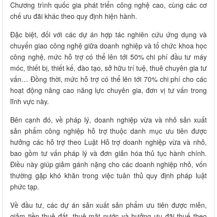
Chương trình quốc gia phát triển công nghệ cao, cùng các cơ
chế ưu đãi khác theo quy định hiện hành.
Đặc biệt, đối với các dự án hợp tác nghiên cứu ứng dụng và
chuyển giao công nghệ giữa doanh nghiệp và tổ chức khoa học
công nghệ, mức hỗ trợ có thể lên tới 50% chi phí đầu tư máy
móc, thiết bị, thiết kế, đào tạo, sở hữu trí tuệ, thuê chuyên gia tư
vấn… Đồng thời, mức hỗ trợ có thể lên tới 70% chi phí cho các
hoạt động nâng cao năng lực chuyên gia, đơn vị tư vấn trong
lĩnh vực này.
Bên cạnh đó, về pháp lý, doanh nghiệp vừa và nhỏ sản xuất
sản phẩm công nghiệp hỗ trợ thuộc danh mục ưu tiên được
hưởng các hỗ trợ theo Luật Hỗ trợ doanh nghiệp vừa và nhỏ,
bao gồm tư vấn pháp lý và đơn giản hóa thủ tục hành chính.
Điều này giúp giảm gánh nặng cho các doanh nghiệp nhỏ, vốn
thường gặp khó khăn trong việc tuân thủ quy định pháp luật
phức tạp.
Về đầu tư, các dự án sản xuất sản phẩm ưu tiên được miễn,
giảm tiền thuê đất, thuê mặt nước và hưởng ưu đãi thuế theo