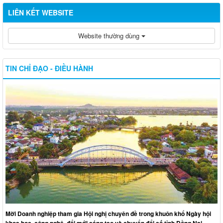
LIÊN KẾT WEBSITE
Website thường dùng
TIN CHỈ ĐẠO - ĐIỀU HÀNH
Mời Doanh nghiệp tham gia Hội nghị chuyên đề trong khuôn khổ Ngày hội
khoa học, công nghệ, đổi mới sáng tạo và chuyển đổi số tỉnh Đồng Nai