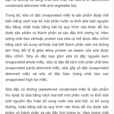
condensed skimmed milk and vegetable fat).
Trong đó, sữa cô đặc (evaporated milk) là sản phẩm được chế
biến bằng cách loại bỏ một phần nước ra khỏi sữa tươi nguyên
liệu bằng nhiệt hoặc bằng bất kỳ quy trình nào khác để thu
được sản phẩm có thành phần và các đặc tính tương tự. Hàm
lượng chất béo và/hoặc protein của sữa có thể được điều chỉnh
bằng cách bổ sung và/hoặc loại bớt thành phần sữa mà không
làm thay đổi tỷ lệ giữa whey protein và casein của sữa được
điều chỉnh. Sữa cô đặc bao gồm sữa cô đặc nguyên kem
(evaporated whole milk), sữa cô đặc đã tách một phần chất béo
(evaporated partly-skimmed milk), sữa gầy cô đặc (evaporated
skimmed milk) và sữa cô đặc hàm lượng chất béo cao
(evaporated high-fat milk).
Sữa đặc có đường (sweetened condensed milk) là sản phẩm
thu được từ sữa bằng cách loại bớt một phần nước ra khỏi sữa
tươi nguyên liệu hoặc bổ sung nước vào sữa bột, có bổ sung
đường, hoặc bằng bất kỳ quy trình nào khác để thu được sản
phẩm có thành phần và các đặc tính tương tự. Hàm lượng chất