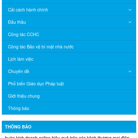
Cải cách hành chính
Đấu thầu
Công tác CCHC
Công tác Bảo vệ bí mật nhà nước
Lịch làm việc
Chuyên đề
Phổ biến Giáo dục Pháp luật
V/v đề nghị báo cáo hệ thống phân phối, nhãn hiệu hàng hóa
và hoạt động mua bán khí trên địa bàn tỉnh năm 2025 (nhắc lần
Giới thiệu chung
2).
Thông báo
Thông báo bán thanh lý tài sản công theo hình thức chỉ định
Thông báo lựa chọn nhà thầu thực hiện gói thầu: “tổ chức tập
THÔNG BÁO
huấn kinh doanh online hiệu quả trên các kênh thương mại điện
tử phổ biến hiện nay” (SA)