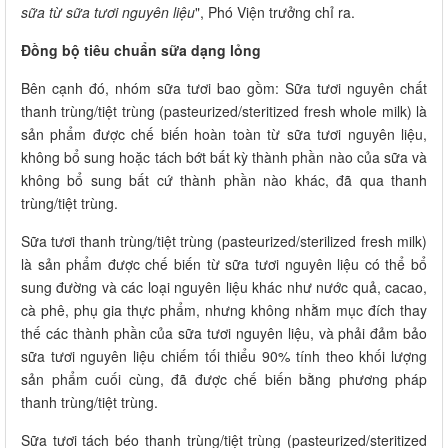
sữa từ sữa tươi nguyên liệu
", Phó Viện trưởng chỉ ra.
Đồng bộ tiêu chuẩn sữa dạng lỏng
Bên cạnh đó, nhóm sữa tươi bao gồm: Sữa tươi nguyên chất
thanh trùng/tiệt trùng (pasteurized/steritized fresh whole milk) là
sản phẩm được chế biến hoàn toàn từ sữa tươi nguyên liệu,
không bổ sung hoặc tách bớt bất kỳ thành phần nào của sữa và
không bổ sung bất cứ thành phần nào khác, đã qua thanh
trùng/tiệt trùng.
Sữa tươi thanh trùng/tiệt trùng (pasteurized/sterilized fresh milk)
là sản phẩm được chế biến từ sữa tươi nguyên liệu có thể bổ
sung đường và các loại nguyên liệu khác như nước quả, cacao,
cà phê, phụ gia thực phẩm, nhưng không nhằm mục đích thay
thế các thành phần của sữa tươi nguyên liệu, và phải đảm bảo
sữa tươi nguyên liệu chiếm tối thiểu 90% tính theo khối lượng
sản phẩm cuối cùng, đã được chế biến bằng phương pháp
thanh trùng/tiệt trùng.
Sữa tươi tách béo thanh trùng/tiệt trùng (pasteurized/steritized