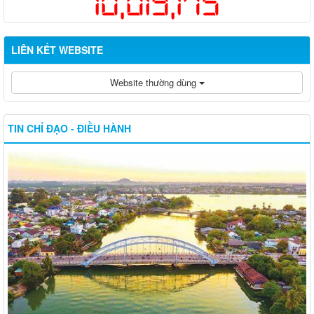
10,019,175
LIÊN KẾT WEBSITE
Website thường dùng
TIN CHỈ ĐẠO - ĐIỀU HÀNH