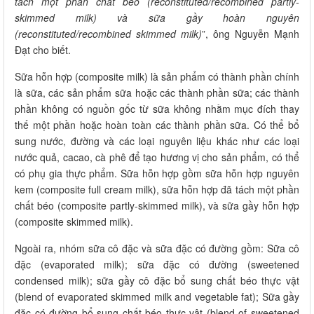
tách một phần chất béo (reconstituted/recombined partly-
skimmed milk) và sữa gầy hoàn nguyên
(reconstituted/recombined skimmed milk)
”, ông Nguyễn Mạnh
Đạt cho biết.
Sữa hỗn hợp (composite milk) là sản phẩm có thành phần chính
là sữa, các sản phẩm sữa hoặc các thành phần sữa; các thành
phần không có nguồn gốc từ sữa không nhằm mục đích thay
thế một phần hoặc hoàn toàn các thành phần sữa. Có thể bổ
sung nước, đường và các loại nguyên liệu khác như các loại
nước quả, cacao, cà phê để tạo hương vị cho sản phẩm, có thể
có phụ gia thực phẩm. Sữa hỗn hợp gồm sữa hỗn hợp nguyên
kem (composite full cream milk), sữa hỗn hợp đã tách một phần
chất béo (composite partly-skimmed milk), và sữa gầy hỗn hợp
(composite skimmed milk).
Ngoài ra, nhóm sữa cô đặc và sữa đặc có đường gồm: Sữa cô
đặc (evaporated milk); sữa đặc có đường (sweetened
condensed milk); sữa gầy cô đặc bổ sung chất béo thực vật
(blend of evaporated skimmed milk and vegetable fat); Sữa gầy
đặc có đường bổ sung chất béo thực vật (blend of sweetened