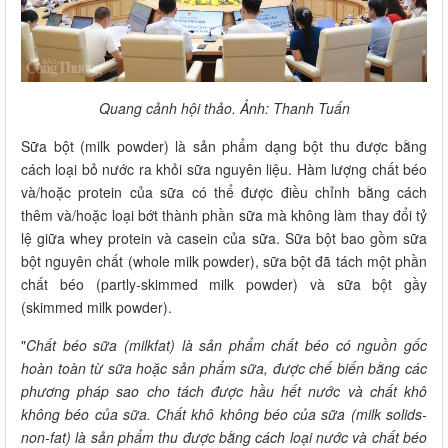
Quang cảnh hội thảo. Ảnh: Thanh Tuấn
Sữa bột (milk powder) là sản phẩm dạng bột thu được bằng
cách loại bỏ nước ra khỏi sữa nguyên liệu. Hàm lượng chất béo
và/hoặc protein của sữa có thể được điều chỉnh bằng cách
thêm và/hoặc loại bớt thành phần sữa mà không làm thay đổi tỷ
lệ giữa whey protein và casein của sữa. Sữa bột bao gồm sữa
bột nguyên chất (whole milk powder), sữa bột đã tách một phần
chất béo (partly-skimmed milk powder) và sữa bột gầy
(skimmed milk powder).
"
Chất béo sữa (milkfat) là sản phẩm chất béo có nguồn gốc
hoàn toàn từ sữa hoặc sản phẩm sữa, được chế biến bằng các
phương pháp sao cho tách được hầu hết nước và chất khô
không béo của sữa. Chất khô không béo của sữa (milk solids-
non-fat) là sản phẩm thu được bằng cách loại nước và chất béo