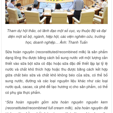
Tham dự hội thảo, có lãnh đạo một số cục, vụ thuộc Bộ và đại
diện một số bộ, ngành, hiệp hội, các viện nghiên cứu, trường
học, doanh nghiệp… Ảnh: Thanh Tuấn
Sữa hoàn nguyên (reconstituted/recombined milk) là sản phẩm
dạng lỏng thu được bằng cách bổ sung nước với một lượng cần
thiết vào sữa bột sữa cô đặc hoặc sữa đặc để thiết lập lại tỷ lệ
nước và chất khô thích hợp hoặc thu được bằng cách kết hợp
giữa chất béo sữa và chất khô không béo của sữa, có thể bổ
sung nước, đường và các loại nguyên liệu khác như các loại
nước quả, cacao, cà phê để tạo hương vị cho sản phẩm, có thể
có phụ gia thực phẩm.
“
Sữa hoàn nguyên gồm sữa hoàn nguyên nguyên kem
(reconstituted/recombined full cream milk), sữa hoàn nguyên đã