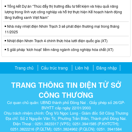
Tổng kết Dự án “Thúc đẩy thị trường đầu tư tiết kiệm và hiệu quả năng
lượng trong lĩnh vực công nghiệp và hỗ trợ thực hiện Kế hoạch hành động
tăng trưởng xanh Việt Nam”
Nhà máy nhiệt điện Nhơn Trạch 3 sẽ phát điện thương mại trong tháng
11/2025
Nhiệt điện Nhơn Trạch 4 chính thức hòa lưới điện quốc gia (XT)
5 giải pháp ‘kích hoạt’ tiềm năng ngành công nghiệp hóa chất (XT)
Trang chủ
Cấu trúc trang
Liên hệ
Đăng nhập
TRANG THÔNG TIN ĐIỆN TỬ SỞ
CÔNG THƯƠNG
Cơ quan chủ quản: UBND thành phố Đồng Nai . Giấy phép số 26/GP-
BVHTT cấp ngày 22/01/2003
Chịu trách nhiệm chính: Ông Vũ Ngọc Long - Giám đốc Sở Công Thương
Địa chỉ: Số 2 Nguyễn Văn Trị, Phường Trấn Biên, Thành phố Đồng Nai.
Điện Thoại : 0251.3823317 (VPS); 0251.3941585 (P.KHTCTH);
0251.3822216 (P.QLTM); 0251.3824962 (P.QLCN); 0251. 3941584