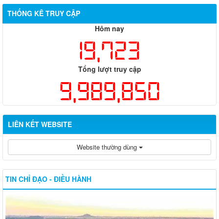
THỐNG KÊ TRUY CẬP
Hôm nay
19,723
Tổng lượt truy cập
9,989,850
LIÊN KẾT WEBSITE
Website thường dùng
TIN CHỈ ĐẠO - ĐIỀU HÀNH