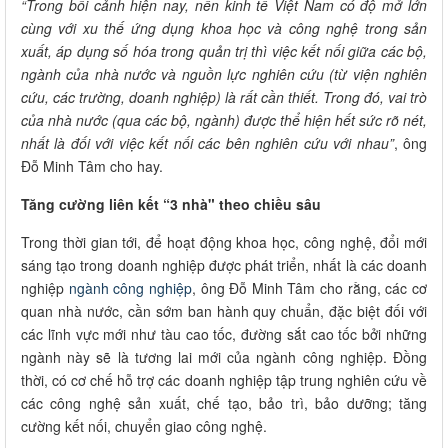
“Trong bối cảnh hiện nay, nền kinh tế Việt Nam có độ mở lớn
cùng với xu thế ứng dụng khoa học và công nghệ trong sản
xuất, áp dụng số hóa trong quản trị thì việc kết nối giữa các bộ,
ngành của nhà nước và nguồn lực nghiên cứu (từ viện nghiên
cứu, các trường, doanh nghiệp) là rất cần thiết. Trong đó, vai trò
của nhà nước (qua các bộ, ngành) được thể hiện hết sức rõ nét,
nhất là đối với việc kết nối các bên nghiên cứu với nhau”
, ông
Đỗ Minh Tâm cho hay.
Tăng cường liên kết “3 nhà" theo chiều sâu
Trong thời gian tới, để hoạt động khoa học, công nghệ, đổi mới
sáng tạo trong doanh nghiệp được phát triển, nhất là các doanh
nghiệp
ngành công nghiệp
, ông Đỗ Minh Tâm cho rằng, các cơ
quan nhà nước, cần sớm ban hành quy chuẩn, đặc biệt đối với
các lĩnh vực mới như tàu cao tốc, đường sắt cao tốc bởi những
ngành này sẽ là tương lai mới của ngành công nghiệp. Đồng
thời, có cơ chế hỗ trợ các doanh nghiệp tập trung nghiên cứu về
các công nghệ sản xuất, chế tạo, bảo trì, bảo dưỡng; tăng
cường kết nối, chuyển giao công nghệ.