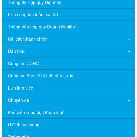
Thông tin Hợp quy Dệt may
Lịch công tác tuần của Sở
Thông báo hợp quy Doanh Nghiệp
Cải cách hành chính
Đấu thầu
Công tác CCHC
Công tác Bảo vệ bí mật nhà nước
Lịch làm việc
Chuyên đề
Phổ biến Giáo dục Pháp luật
V/v đề nghị báo cáo hệ thống phân phối, nhãn hiệu hàng hóa
Giới thiệu chung
và hoạt động mua bán khí trên địa bàn tỉnh năm 2025 (nhắc lần
2).
Thông báo