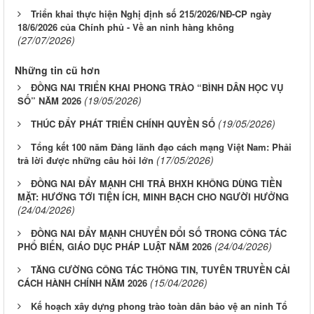
Triển khai thực hiện Nghị định số 215/2026/NĐ-CP ngày
18/6/2026 của Chính phủ - Về an ninh hàng không
(27/07/2026)
Những tin cũ hơn
ĐỒNG NAI TRIỂN KHAI PHONG TRÀO “BÌNH DÂN HỌC VỤ
(19/05/2026)
SỐ” NĂM 2026
(19/05/2026)
THÚC ĐẨY PHÁT TRIỂN CHÍNH QUYỀN SỐ
Tổng kết 100 năm Đảng lãnh đạo cách mạng Việt Nam: Phải
(17/05/2026)
trả lời được những câu hỏi lớn
ĐỒNG NAI ĐẨY MẠNH CHI TRẢ BHXH KHÔNG DÙNG TIỀN
MẶT: HƯỚNG TỚI TIỆN ÍCH, MINH BẠCH CHO NGƯỜI HƯỞNG
(24/04/2026)
ĐỒNG NAI ĐẨY MẠNH CHUYỂN ĐỔI SỐ TRONG CÔNG TÁC
(24/04/2026)
PHỔ BIẾN, GIÁO DỤC PHÁP LUẬT NĂM 2026
TĂNG CƯỜNG CÔNG TÁC THÔNG TIN, TUYÊN TRUYỀN CẢI
(15/04/2026)
CÁCH HÀNH CHÍNH NĂM 2026
Kế hoạch xây dựng phong trào toàn dân bảo vệ an ninh Tổ