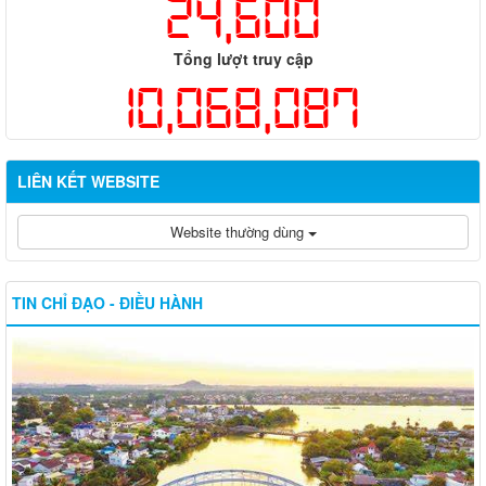
24,600
Tổng lượt truy cập
10,068,087
LIÊN KẾT WEBSITE
Website thường dùng
TIN CHỈ ĐẠO - ĐIỀU HÀNH