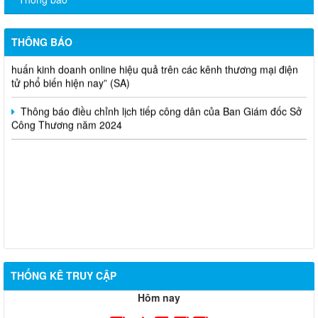
Thông báo bán thanh lý tài sản công theo hình thức chỉ định
THÔNG BÁO
Thông báo lựa chọn nhà thầu thực hiện gói thầu: “tổ chức tập
huấn kinh doanh online hiệu quả trên các kênh thương mại điện
tử phổ biến hiện nay” (SA)
Thông báo điều chỉnh lịch tiếp công dân của Ban Giám đốc Sở
Công Thương năm 2024
THỐNG KÊ TRUY CẬP
Hôm nay