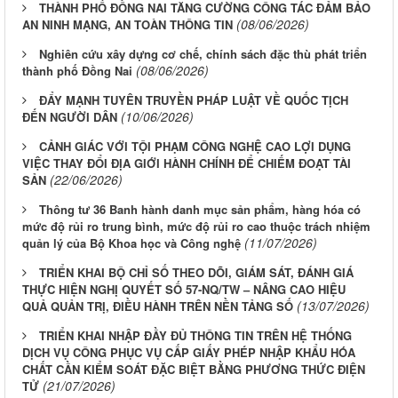
THÀNH PHỐ ĐỒNG NAI TĂNG CƯỜNG CÔNG TÁC ĐẢM BẢO
(08/06/2026)
AN NINH MẠNG, AN TOÀN THÔNG TIN
Nghiên cứu xây dựng cơ chế, chính sách đặc thù phát triển
(08/06/2026)
thành phố Đồng Nai
ĐẨY MẠNH TUYÊN TRUYỀN PHÁP LUẬT VỀ QUỐC TỊCH
(10/06/2026)
ĐẾN NGƯỜI DÂN
CẢNH GIÁC VỚI TỘI PHẠM CÔNG NGHỆ CAO LỢI DỤNG
VIỆC THAY ĐỔI ĐỊA GIỚI HÀNH CHÍNH ĐỂ CHIẾM ĐOẠT TÀI
(22/06/2026)
SẢN
Thông tư 36 Banh hành danh mục sản phẩm, hàng hóa có
mức độ rủi ro trung bình, mức độ rủi ro cao thuộc trách nhiệm
(11/07/2026)
quản lý của Bộ Khoa học và Công nghệ
TRIỂN KHAI BỘ CHỈ SỐ THEO DÕI, GIÁM SÁT, ĐÁNH GIÁ
THỰC HIỆN NGHỊ QUYẾT SỐ 57-NQ/TW – NÂNG CAO HIỆU
(13/07/2026)
QUẢ QUẢN TRỊ, ĐIỀU HÀNH TRÊN NỀN TẢNG SỐ
TRIỂN KHAI NHẬP ĐẦY ĐỦ THÔNG TIN TRÊN HỆ THỐNG
DỊCH VỤ CÔNG PHỤC VỤ CẤP GIẤY PHÉP NHẬP KHẨU HÓA
CHẤT CẦN KIỂM SOÁT ĐẶC BIỆT BẰNG PHƯƠNG THỨC ĐIỆN
(21/07/2026)
TỬ