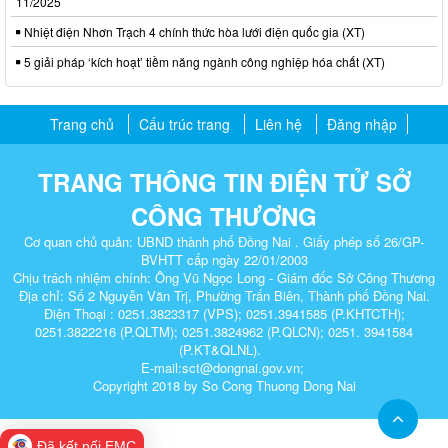
11/2025
Nhiệt điện Nhơn Trạch 4 chính thức hòa lưới điện quốc gia (XT)
5 giải pháp ‘kích hoạt’ tiềm năng ngành công nghiệp hóa chất (XT)
Trang chủ
Cấu trúc trang
Liên hệ
Đăng nhập
TRANG THÔNG TIN ĐIỆN TỬ SỞ
CÔNG THƯƠNG
Cơ quan chủ quản: UBND thành phố Đồng Nai . Giấy phép số 26/GP-
BVHTT cấp ngày 22/01/2003
Chịu trách nhiệm chính: Ông Vũ Ngọc Long - Giám đốc Sở Công Thương
Địa chỉ: Số 2 Nguyễn Văn Trị, Phường Trấn Biên, Thành phố Đồng Nai.
Điện Thoại : 0251.3823317 (VPS); 0251.3941585 (P.KHTCTH);
0251.3822216 (P.QLTM); 0251.3824962 (P.QLCN); 0251. 3941584
(P.KT&QLNL).
E-mail:sct@dongnai.gov.vn;
Copyright 2018 by So Cong Thuong Dong Nai​
Đã kết nối EMC