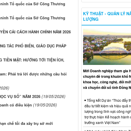
n ninh Tổ quốc của Sở Công Thương
KỸ THUẬT - QUẢN LÝ 
n ninh Tổ quốc của Sở Công Thương
LƯỢNG
YỀN CẢI CÁCH HÀNH CHÍNH NĂM 2026
NG TÁC PHỔ BIẾN, GIÁO DỤC PHÁP
 TIỀN MẶT: HƯỚNG TỚI TIỆN ÍCH,
Mời Doanh nghiệp tham gia H
am: Phải trả lời được những câu hỏi
chuyên đề trong khuôn khổ 
khoa học, công nghệ, đổi mới
và chuyển đổi số tỉnh Đồng N
2026)
(19/05/2026)
HỌC VỤ SỐ” NĂM 2026
Tổng kết Dự án “Thúc đẩy th
(19/05/2026)
oanh có điều kiện
đầu tư tiết kiệm và hiệu quả 
lượng trong lĩnh vực công ng
trợ thực hiện Kế hoạch hành
trưởng xanh Việt Nam”
n chế tối đa xây trụ sở mới