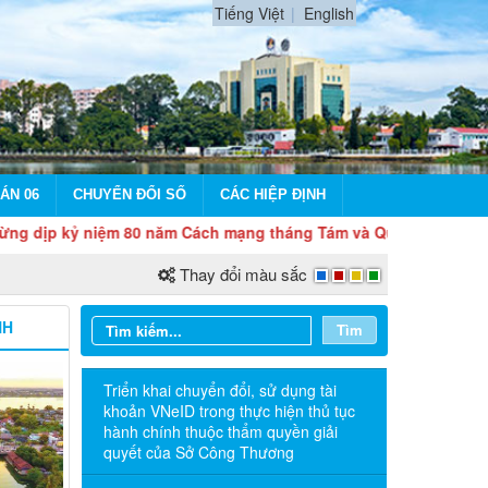
Tiếng Việt
English
ÁN 06
CHUYỂN ĐỔI SỐ
CÁC HIỆP ĐỊNH
kỷ niệm 80 năm Cách mạng tháng Tám và Quốc khánh 2/9
Thay đổi màu sắc
NH
Tìm
Triển khai chuyển đổi, sử dụng tài
khoản VNeID trong thực hiện thủ tục
hành chính thuộc thẩm quyền giải
quyết của Sở Công Thương