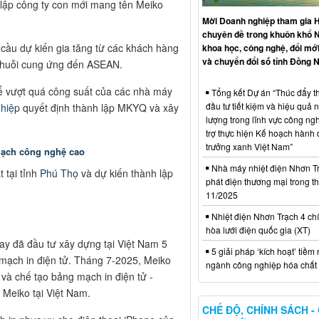
 lập công ty con mới mang tên Meiko
Mời Doanh nghiệp tham gia H
chuyên đề trong khuôn khổ 
cầu dự kiến gia tăng từ các khách hàng
khoa học, công nghệ, đổi mới
và chuyển đổi số tỉnh Đồng N
 chuỗi cung ứng đến ASEAN.
ể vượt quá công suất của các nhà máy
Tổng kết Dự án “Thúc đẩy th
đầu tư tiết kiệm và hiệu quả 
hiệp
quyết định thành lập MKYQ và xây
lượng trong lĩnh vực công ng
trợ thực hiện Kế hoạch hành
trưởng xanh Việt Nam”
mạch công nghệ cao
Nhà máy nhiệt điện Nhơn Tr
 tại tỉnh
Phú Thọ
và dự kiến thành lập
phát điện thương mại trong t
11/2025
Nhiệt điện Nhơn Trạch 4 chí
hòa lưới điện quốc gia (XT)
ay đã đầu tư xây dựng tại Việt Nam 5
5 giải pháp ‘kích hoạt’ tiềm
 mạch in điện tử. Tháng 7-2025, Meiko
ngành công nghiệp hóa chất 
và chế tạo bảng mạch in điện tử -
 Meiko tại Việt Nam.
CHẾ ĐỘ, CHÍNH SÁCH -