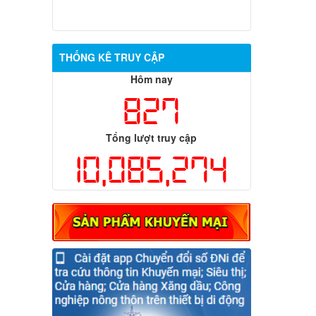
THỐNG KÊ TRUY CẬP
Hôm nay
827
Tổng lượt truy cập
10,085,274