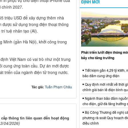
 in phục vụ cho điện thoại iPhone của
ĐỊNH MỚI
i chính 2027.
255 triệu USD để xây dựng thêm nhà
n được sử dụng trong điện thoại thông
rí tuệ nhân tạo (AI).
 Minh (gần Hà Nội), khởi công trong
Phát triển lưới điện thông m
bẩy cho tăng trưởng
 định Việt Nam có vai trò như một trung
ỗi cung ứng toàn cầu. Dự án mới được
Tiết kiệm gần 4,29 tỷ kWh,
át triển của ngành điện tử trong nước.
bảo đảm cung ứng điện
Quy định mới nhất về thời g
Tác giả:
Tuấn Phạm Châu
chỉnh giá bán lẻ điện bình q
Ngành than bảo đảm nguồn
cho điện, giữ đà tăng trưởng 
Bộ Công Thương đề nghị cá
phương rà soát Quy hoạch điệ
 cấp thông tin liên quan đến hoạt động
13/04/2026)
điều chỉnh