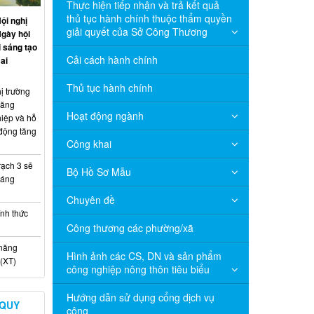
Thực hiện tiếp nhận và trả kết quả
thủ tục hành chính thuộc thẩm quyền
ội nghị
giải quyết của Sở Công Thương
Ngày hội
 sáng tạo
Cải cách hành chính
ai
Thủ tục hành chính
ị trường
năng
Hoạt động ngành
hiệp và hỗ
 động tăng
Công khai
ạch 3 sẽ
Bộ Hồ Sơ Mẫu
háng
Chuyên đề
nh thức
Công thương các phường/xã
 năng
Hình ảnh các CS, DN và sản phẩm
(XT)
công nghiệp nông thôn tiêu biểu
Hướng dẫn sử dụng cổng dịch vụ
 QUY
công