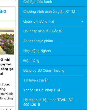
Chỉ đạo điều hành
NĂNG
Chương trình bình ổn giá - XTTM
Quản lý thương mại
Hội nhập kinh tế Quốc tế
An toàn thực phẩm
Hoạt động Ngành
ội nghị
Điện năng
Ngày hội
 sáng tạo
Đảng bộ Sở Công Thương
ai
Tin tuyên truyền
ị trường
năng
Thông tin Hội nhập FTA
hiệp và hỗ
 động tăng
Hệ thống tài liệu theo TCVN ISO
9001:2015