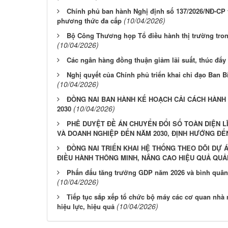
Chính phủ ban hành Nghị định số 137/2026/NĐ-CP 
(10/04/2026)
phương thức đa cấp
Bộ Công Thương họp Tổ điều hành thị trường tro
(10/04/2026)
Các ngân hàng đồng thuận giảm lãi suất, thúc đẩy
Nghị quyết của Chính phủ triển khai chỉ đạo Ban B
(10/04/2026)
ĐỒNG NAI BAN HÀNH KẾ HOẠCH CẢI CÁCH HÀNH 
(10/04/2026)
2030
PHÊ DUYỆT ĐỀ ÁN CHUYỂN ĐỔI SỐ TOÀN DIỆN L
VÀ DOANH NGHIỆP ĐẾN NĂM 2030, ĐỊNH HƯỚNG ĐẾ
ĐỒNG NAI TRIỂN KHAI HỆ THỐNG THEO DÕI DỰ 
ĐIỀU HÀNH THÔNG MINH, NÂNG CAO HIỆU QUẢ QUẢ
Phấn đấu tăng trưởng GDP năm 2026 và bình quân 
(10/04/2026)
Tiếp tục sắp xếp tổ chức bộ máy các cơ quan nhà
(10/04/2026)
hiệu lực, hiệu quả