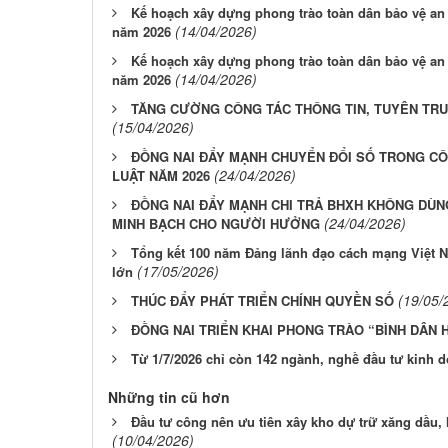
Kế hoạch xây dựng phong trào toàn dân bảo vệ a
(14/04/2026)
năm 2026
Kế hoạch xây dựng phong trào toàn dân bảo vệ a
(14/04/2026)
năm 2026
TĂNG CƯỜNG CÔNG TÁC THÔNG TIN, TUYÊN TRU
(15/04/2026)
ĐỒNG NAI ĐẨY MẠNH CHUYỂN ĐỔI SỐ TRONG CÔ
(24/04/2026)
LUẬT NĂM 2026
ĐỒNG NAI ĐẨY MẠNH CHI TRẢ BHXH KHÔNG DÙNG
(24/04/2026)
MINH BẠCH CHO NGƯỜI HƯỞNG
Tổng kết 100 năm Đảng lãnh đạo cách mạng Việt N
(17/05/2026)
lớn
(19/05/
THÚC ĐẨY PHÁT TRIỂN CHÍNH QUYỀN SỐ
ĐỒNG NAI TRIỂN KHAI PHONG TRÀO “BÌNH DÂN 
Từ 1/7/2026 chỉ còn 142 ngành, nghề đầu tư kinh d
Những tin cũ hơn
Đầu tư công nên ưu tiên xây kho dự trữ xăng dầu, hạ
(10/04/2026)