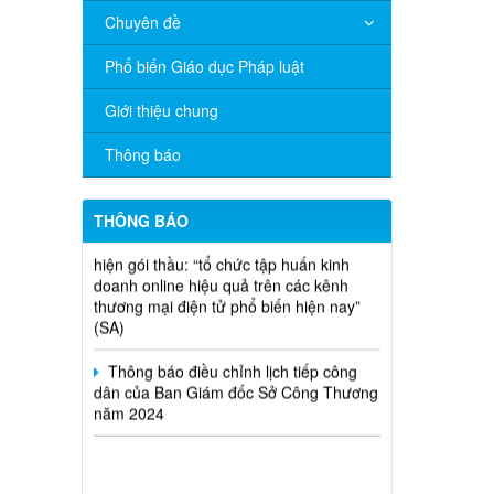
Chuyên đề
V/v đề nghị báo cáo hệ thống phân
phối, nhãn hiệu hàng hóa và hoạt động
Phổ biến Giáo dục Pháp luật
mua bán khí trên địa bàn tỉnh năm 2025
(nhắc lần 2).
Giới thiệu chung
Thông báo bán thanh lý tài sản công
Thông báo
theo hình thức chỉ định
Thông báo lựa chọn nhà thầu thực
THÔNG BÁO
hiện gói thầu: “tổ chức tập huấn kinh
doanh online hiệu quả trên các kênh
thương mại điện tử phổ biến hiện nay”
(SA)
Thông báo điều chỉnh lịch tiếp công
dân của Ban Giám đốc Sở Công Thương
năm 2024