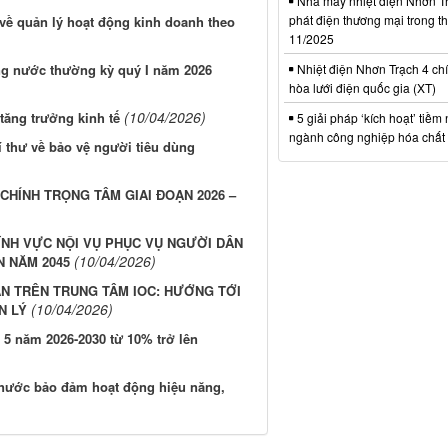
Nhà máy nhiệt điện Nhơn Tr
phát điện thương mại trong t
về quản lý hoạt động kinh doanh theo
11/2025
Nhiệt điện Nhơn Trạch 4 chí
ng nước thường kỳ quý I năm 2026
hòa lưới điện quốc gia (XT)
(10/04/2026)
 tăng trưởng kinh tế
5 giải pháp ‘kích hoạt’ tiềm
ngành công nghiệp hóa chất 
í thư về bảo vệ người tiêu dùng
CHÍNH TRỌNG TÂM GIAI ĐOẠN 2026 –
ĨNH VỰC NỘI VỤ PHỤC VỤ NGƯỜI DÂN
(10/04/2026)
N NĂM 2045
ÁN TRÊN TRUNG TÂM IOC: HƯỚNG TỚI
(10/04/2026)
N LÝ
5 năm 2026-2030 từ 10% trở lên
 nước bảo đảm hoạt động hiệu năng,