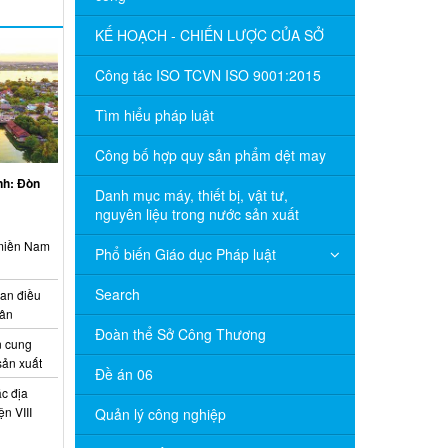
KẾ HOẠCH - CHIẾN LƯỢC CỦA SỞ
Công tác ISO TCVN ISO 9001:2015
Tìm hiểu pháp luật
Công bố hợp quy sản phẩm dệt may
inh: Đòn
Danh mục máy, thiết bị, vật tư,
nguyên liệu trong nước sản xuất
 miền Nam
Phổ biến Giáo dục Pháp luật
Search
ian điều
uân
Đoàn thể Sở Công Thương
 cung
sản xuất
Đề án 06
c địa
n VIII
Quản lý công nghiệp