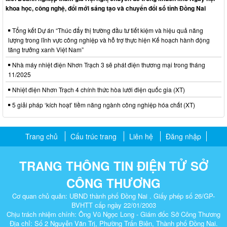
khoa học, công nghệ, đổi mới sáng tạo và chuyển đổi số tỉnh Đồng Nai
Tổng kết Dự án “Thúc đẩy thị trường đầu tư tiết kiệm và hiệu quả năng
lượng trong lĩnh vực công nghiệp và hỗ trợ thực hiện Kế hoạch hành động
tăng trưởng xanh Việt Nam”
Nhà máy nhiệt điện Nhơn Trạch 3 sẽ phát điện thương mại trong tháng
11/2025
Nhiệt điện Nhơn Trạch 4 chính thức hòa lưới điện quốc gia (XT)
5 giải pháp ‘kích hoạt’ tiềm năng ngành công nghiệp hóa chất (XT)
Trang chủ
Cấu trúc trang
Liên hệ
Đăng nhập
TRANG THÔNG TIN ĐIỆN TỬ SỞ
CÔNG THƯƠNG
Cơ quan chủ quản: UBND thành phố Đồng Nai . Giấy phép số 26/GP-
BVHTT cấp ngày 22/01/2003
Chịu trách nhiệm chính: Ông Vũ Ngọc Long - Giám đốc Sở Công Thương
Địa chỉ: Số 2 Nguyễn Văn Trị, Phường Trấn Biên, Thành phố Đồng Nai.