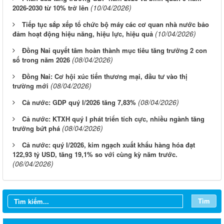
(10/04/2026)
2026-2030 từ 10% trở lên
Tiếp tục sắp xếp tổ chức bộ máy các cơ quan nhà nước bảo
(10/04/2026)
đảm hoạt động hiệu năng, hiệu lực, hiệu quả
Đồng Nai quyết tâm hoàn thành mục tiêu tăng trưởng 2 con
(08/04/2026)
số trong năm 2026
Đồng Nai: Cơ hội xúc tiến thương mại, đầu tư vào thị
(08/04/2026)
trường mới
(08/04/2026)
Cả nước: GDP quý I/2026 tăng 7,83%
Cả nước: KTXH quý I phát triển tích cực, nhiều ngành tăng
(08/04/2026)
trưởng bứt phá
Cả nước: quý I/2026, kim ngạch xuất khẩu hàng hóa đạt
122,93 tỷ USD, tăng 19,1% so với cùng kỳ năm trước.
(06/04/2026)
Tìm