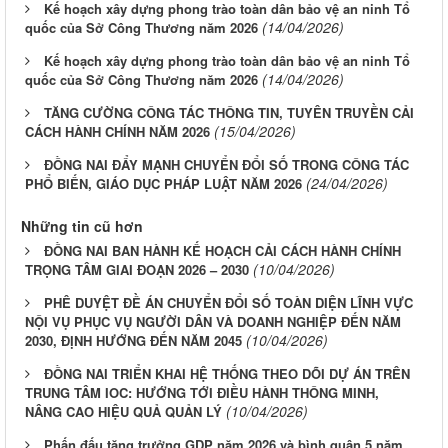
Kế hoạch xây dựng phong trào toàn dân bảo vệ an ninh Tổ
(14/04/2026)
quốc của Sở Công Thương năm 2026
Kế hoạch xây dựng phong trào toàn dân bảo vệ an ninh Tổ
(14/04/2026)
quốc của Sở Công Thương năm 2026
TĂNG CƯỜNG CÔNG TÁC THÔNG TIN, TUYÊN TRUYỀN CẢI
(15/04/2026)
CÁCH HÀNH CHÍNH NĂM 2026
ĐỒNG NAI ĐẨY MẠNH CHUYỂN ĐỔI SỐ TRONG CÔNG TÁC
(24/04/2026)
PHỔ BIẾN, GIÁO DỤC PHÁP LUẬT NĂM 2026
Những tin cũ hơn
ĐỒNG NAI BAN HÀNH KẾ HOẠCH CẢI CÁCH HÀNH CHÍNH
(10/04/2026)
TRỌNG TÂM GIAI ĐOẠN 2026 – 2030
PHÊ DUYỆT ĐỀ ÁN CHUYỂN ĐỔI SỐ TOÀN DIỆN LĨNH VỰC
NỘI VỤ PHỤC VỤ NGƯỜI DÂN VÀ DOANH NGHIỆP ĐẾN NĂM
(10/04/2026)
2030, ĐỊNH HƯỚNG ĐẾN NĂM 2045
ĐỒNG NAI TRIỂN KHAI HỆ THỐNG THEO DÕI DỰ ÁN TRÊN
TRUNG TÂM IOC: HƯỚNG TỚI ĐIỀU HÀNH THÔNG MINH,
(10/04/2026)
NÂNG CAO HIỆU QUẢ QUẢN LÝ
Phấn đấu tăng trưởng GDP năm 2026 và bình quân 5 năm