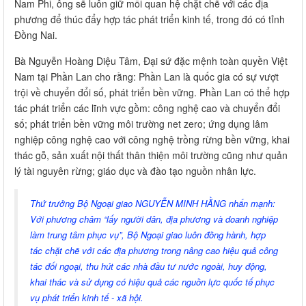
Nam Phi, ông sẽ luôn giữ mối quan hệ chặt chẽ với các địa
phương để thúc đẩy hợp tác phát triển kinh tế, trong đó có tỉnh
Đồng Nai.
Bà Nguyễn Hoàng Diệu Tâm, Đại sứ đặc mệnh toàn quyền Việt
Nam tại Phần Lan cho rằng: Phần Lan là quốc gia có sự vượt
trội về chuyển đổi số, phát triển bền vững. Phần Lan có thể hợp
tác phát triển các lĩnh vực gồm: công nghệ cao và chuyển đổi
số; phát triển bền vững môi trường net zero; ứng dụng lâm
nghiệp công nghệ cao với công nghệ trồng rừng bền vững, khai
thác gỗ, sản xuất nội thất thân thiện môi trường cũng như quản
lý tài nguyên rừng; giáo dục và đào tạo nguồn nhân lực.
Thứ trưởng Bộ Ngoại giao NGUYỄN MINH HẰNG nhấn mạnh:
Với phương châm “lấy người dân, địa phương và doanh nghiệp
làm trung tâm phục vụ”, Bộ Ngoại giao luôn đồng hành, hợp
tác chặt chẽ với các địa phương trong nâng cao hiệu quả công
tác đối ngoại, thu hút các nhà đầu tư nước ngoài, huy động,
khai thác và sử dụng có hiệu quả các nguồn lực quốc tế phục
vụ phát triển kinh tế - xã hội.