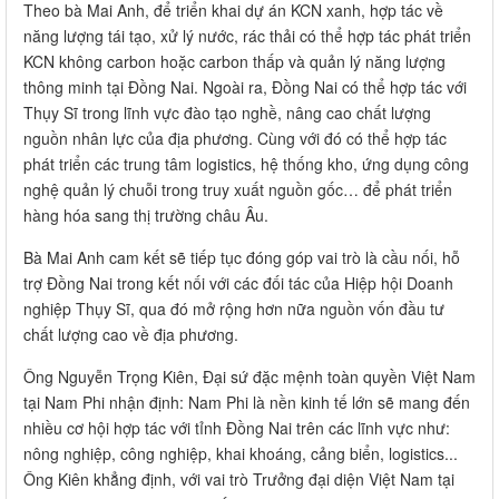
Theo bà Mai Anh, để triển khai dự án KCN xanh, hợp tác về
năng lượng tái tạo, xử lý nước, rác thải có thể hợp tác phát triển
KCN không carbon hoặc carbon thấp và quản lý năng lượng
thông minh tại Đồng Nai. Ngoài ra, Đồng Nai có thể hợp tác với
Thụy Sĩ trong lĩnh vực đào tạo nghề, nâng cao chất lượng
nguồn nhân lực của địa phương. Cùng với đó có thể hợp tác
phát triển các trung tâm logistics, hệ thống kho, ứng dụng công
nghệ quản lý chuỗi trong truy xuất nguồn gốc… để phát triển
hàng hóa sang thị trường châu Âu.
Bà Mai Anh cam kết sẽ tiếp tục đóng góp vai trò là cầu nối, hỗ
trợ Đồng Nai trong kết nối với các đối tác của Hiệp hội Doanh
nghiệp Thụy Sĩ, qua đó mở rộng hơn nữa nguồn vốn đầu tư
chất lượng cao về địa phương.
Ông Nguyễn Trọng Kiên, Đại sứ đặc mệnh toàn quyền Việt Nam
tại Nam Phi nhận định: Nam Phi là nền kinh tế lớn sẽ mang đến
nhiều cơ hội hợp tác với tỉnh Đồng Nai trên các lĩnh vực như:
nông nghiệp, công nghiệp, khai khoáng, cảng biển, logistics...
Ông Kiên khẳng định, với vai trò Trưởng đại diện Việt Nam tại