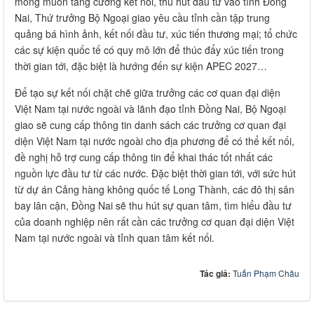
mong muốn tăng cường kết nối, thu hút đầu tư vào tỉnh Đồng
Nai, Thứ trưởng Bộ Ngoại giao yêu cầu tỉnh cần tập trung
quảng bá hình ảnh, kết nối đầu tư, xúc tiến thương mại; tổ chức
các sự kiện quốc tế có quy mô lớn để thúc đẩy xúc tiến trong
thời gian tới, đặc biệt là hướng đến sự kiện APEC 2027…
Để tạo sự kết nối chặt chẽ giữa trưởng các cơ quan đại diện
Việt Nam tại nước ngoài và lãnh đạo tỉnh Đồng Nai, Bộ Ngoại
giao sẽ cung cấp thông tin danh sách các trưởng cơ quan đại
diện Việt Nam tại nước ngoài cho địa phương để có thể kết nối,
đề nghị hỗ trợ cung cấp thông tin để khai thác tốt nhất các
nguồn lực đầu tư từ các nước. Đặc biệt thời gian tới, với sức hút
từ dự án Cảng hàng không quốc tế Long Thành, các đô thị sân
bay lân cận, Đồng Nai sẽ thu hút sự quan tâm, tìm hiểu đầu tư
của doanh nghiệp nên rất cần các trưởng cơ quan đại diện Việt
Nam tại nước ngoài và tỉnh quan tâm kết nối.
Tác giả:
Tuấn Phạm Châu