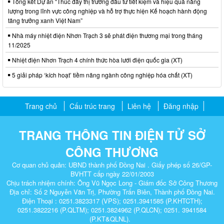
Tổng kết Dự án “Thúc đẩy thị trường đầu tư tiết kiệm và hiệu quả năng
lượng trong lĩnh vực công nghiệp và hỗ trợ thực hiện Kế hoạch hành động
tăng trưởng xanh Việt Nam”
Nhà máy nhiệt điện Nhơn Trạch 3 sẽ phát điện thương mại trong tháng
11/2025
Nhiệt điện Nhơn Trạch 4 chính thức hòa lưới điện quốc gia (XT)
5 giải pháp ‘kích hoạt’ tiềm năng ngành công nghiệp hóa chất (XT)
Trang chủ
Cấu trúc trang
Liên hệ
Đăng nhập
TRANG THÔNG TIN ĐIỆN TỬ SỞ
CÔNG THƯƠNG
Cơ quan chủ quản: UBND thành phố Đồng Nai . Giấy phép số 26/GP-
BVHTT cấp ngày 22/01/2003
Chịu trách nhiệm chính: Ông Vũ Ngọc Long - Giám đốc Sở Công Thương
Địa chỉ: Số 2 Nguyễn Văn Trị, Phường Trấn Biên, Thành phố Đồng Nai.
Điện Thoại : 0251.3823317 (VPS); 0251.3941585 (P.KHTCTH);
0251.3822216 (P.QLTM); 0251.3824962 (P.QLCN); 0251. 3941584
(P.KT&QLNL).