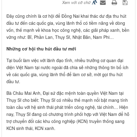
Xem với cỡ chữ
Đây cũng chính là cơ hội để Đồng Nai khai thác dư địa thu hút
đầu tư đến các quốc gia, vùng lãnh thổ có tiềm năng về dòng
vốn, thế mạnh về khoa học công nghệ, các giải pháp xanh, bền
vững như: Bỉ, Phần Lan, Thụy Sĩ, Nhật Bản, Nam Phi…
Những cơ hội thu hút đầu tư mới
Tại buổi làm việc với lãnh đạo tỉnh, nhiều trưởng cơ quan đại
diện Việt Nam tại nước ngoài đã chia sẻ những thông tin bổ ích
về các quốc gia, vùng lãnh thổ để làm cơ sở, mời gọi thu hút
đầu tư.
Bà Châu Mai Anh, Đại sứ đặc mệnh toàn quyền Việt Nam tại
Thụy Sĩ cho biết: Thụy Sĩ có nhiều thế mạnh nổi bật mang tính
toàn cầu với hệ sinh thái phát triển công nghệ, tài chính… Hiện
nay, Thụy Sĩ đang có chương trình phối hợp với Việt Nam để hỗ
trợ chuyển đổi các khu công nghiệp (KCN) truyền thống sang
KCN sinh thái, KCN xanh.