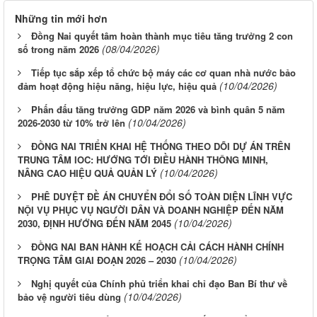
Những tin mới hơn
Đồng Nai quyết tâm hoàn thành mục tiêu tăng trưởng 2 con
(08/04/2026)
số trong năm 2026
Tiếp tục sắp xếp tổ chức bộ máy các cơ quan nhà nước bảo
(10/04/2026)
đảm hoạt động hiệu năng, hiệu lực, hiệu quả
Phấn đấu tăng trưởng GDP năm 2026 và bình quân 5 năm
(10/04/2026)
2026-2030 từ 10% trở lên
ĐỒNG NAI TRIỂN KHAI HỆ THỐNG THEO DÕI DỰ ÁN TRÊN
TRUNG TÂM IOC: HƯỚNG TỚI ĐIỀU HÀNH THÔNG MINH,
(10/04/2026)
NÂNG CAO HIỆU QUẢ QUẢN LÝ
PHÊ DUYỆT ĐỀ ÁN CHUYỂN ĐỔI SỐ TOÀN DIỆN LĨNH VỰC
NỘI VỤ PHỤC VỤ NGƯỜI DÂN VÀ DOANH NGHIỆP ĐẾN NĂM
(10/04/2026)
2030, ĐỊNH HƯỚNG ĐẾN NĂM 2045
ĐỒNG NAI BAN HÀNH KẾ HOẠCH CẢI CÁCH HÀNH CHÍNH
(10/04/2026)
TRỌNG TÂM GIAI ĐOẠN 2026 – 2030
Nghị quyết của Chính phủ triển khai chỉ đạo Ban Bí thư về
(10/04/2026)
bảo vệ người tiêu dùng