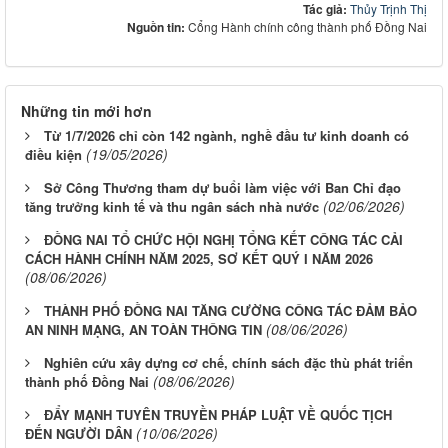
Tác giả:
Thủy Trịnh Thị
Nguồn tin:
Cổng Hành chính công thành phố Đồng Nai
Những tin mới hơn
Từ 1/7/2026 chỉ còn 142 ngành, nghề đầu tư kinh doanh có
(19/05/2026)
điều kiện
Sở Công Thương tham dự buổi làm việc với Ban Chỉ đạo
(02/06/2026)
tăng trưởng kinh tế và thu ngân sách nhà nước
ĐỒNG NAI TỔ CHỨC HỘI NGHỊ TỔNG KẾT CÔNG TÁC CẢI
CÁCH HÀNH CHÍNH NĂM 2025, SƠ KẾT QUÝ I NĂM 2026
(08/06/2026)
THÀNH PHỐ ĐỒNG NAI TĂNG CƯỜNG CÔNG TÁC ĐẢM BẢO
(08/06/2026)
AN NINH MẠNG, AN TOÀN THÔNG TIN
Nghiên cứu xây dựng cơ chế, chính sách đặc thù phát triển
(08/06/2026)
thành phố Đồng Nai
ĐẨY MẠNH TUYÊN TRUYỀN PHÁP LUẬT VỀ QUỐC TỊCH
(10/06/2026)
ĐẾN NGƯỜI DÂN