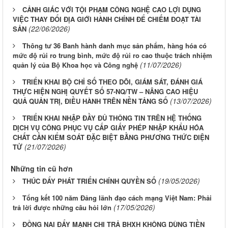
CẢNH GIÁC VỚI TỘI PHẠM CÔNG NGHỆ CAO LỢI DỤNG
VIỆC THAY ĐỔI ĐỊA GIỚI HÀNH CHÍNH ĐỂ CHIẾM ĐOẠT TÀI
(22/06/2026)
SẢN
Thông tư 36 Banh hành danh mục sản phẩm, hàng hóa có
mức độ rủi ro trung bình, mức độ rủi ro cao thuộc trách nhiệm
(11/07/2026)
quản lý của Bộ Khoa học và Công nghệ
TRIỂN KHAI BỘ CHỈ SỐ THEO DÕI, GIÁM SÁT, ĐÁNH GIÁ
THỰC HIỆN NGHỊ QUYẾT SỐ 57-NQ/TW – NÂNG CAO HIỆU
(13/07/2026)
QUẢ QUẢN TRỊ, ĐIỀU HÀNH TRÊN NỀN TẢNG SỐ
TRIỂN KHAI NHẬP ĐẦY ĐỦ THÔNG TIN TRÊN HỆ THỐNG
DỊCH VỤ CÔNG PHỤC VỤ CẤP GIẤY PHÉP NHẬP KHẨU HÓA
CHẤT CẦN KIỂM SOÁT ĐẶC BIỆT BẰNG PHƯƠNG THỨC ĐIỆN
(21/07/2026)
TỬ
Những tin cũ hơn
(19/05/2026)
THÚC ĐẨY PHÁT TRIỂN CHÍNH QUYỀN SỐ
Tổng kết 100 năm Đảng lãnh đạo cách mạng Việt Nam: Phải
(17/05/2026)
trả lời được những câu hỏi lớn
ĐỒNG NAI ĐẨY MẠNH CHI TRẢ BHXH KHÔNG DÙNG TIỀN