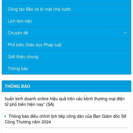
Công tác Bảo vệ bí mật nhà nước
Lịch làm việc
Chuyên đề
Phổ biến Giáo dục Pháp luật
V/v đề nghị báo cáo hệ thống phân phối, nhãn hiệu hàng hóa
Giới thiệu chung
và hoạt động mua bán khí trên địa bàn tỉnh năm 2025 (nhắc lần
2).
Thông báo
Thông báo bán thanh lý tài sản công theo hình thức chỉ định
THÔNG BÁO
Thông báo lựa chọn nhà thầu thực hiện gói thầu: “tổ chức tập
huấn kinh doanh online hiệu quả trên các kênh thương mại điện
tử phổ biến hiện nay” (SA)
Thông báo điều chỉnh lịch tiếp công dân của Ban Giám đốc Sở
Công Thương năm 2024