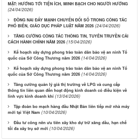
MẶT: HƯỚNG TỚI TIỆN ÍCH, MINH BẠCH CHO NGƯỜI HƯỞNG
(24/04/2026)
ĐỒNG NAI ĐẨY MẠNH CHUYỂN ĐỔI SỐ TRONG CÔNG TÁC
(24/04/2026)
PHỔ BIẾN, GIÁO DỤC PHÁP LUẬT NĂM 2026
TĂNG CƯỜNG CÔNG TÁC THÔNG TIN, TUYÊN TRUYỀN CẢI
(15/04/2026)
CÁCH HÀNH CHÍNH NĂM 2026
Kế hoạch xây dựng phong trào toàn dân bảo vệ an ninh Tổ
(14/04/2026)
quốc của Sở Công Thương năm 2026
Kế hoạch xây dựng phong trào toàn dân bảo vệ an ninh Tổ
(14/04/2026)
quốc của Sở Công Thương năm 2026
Tăng cường quản lý giá thị trường về LPG và cung cấp
thông tin liên quan đến hoạt động kinh doanh có điều kiện về
(13/04/2026)
lĩnh vực kinh doanh khí
Tập đoàn bo mạch hàng đầu Nhật Bản liên tiếp mở nhà máy
(10/04/2026)
mới tại Việt Nam
Đầu tư công nên ưu tiên xây kho dự trữ xăng dầu, hạn chế
(10/04/2026)
tối đa xây trụ sở mới