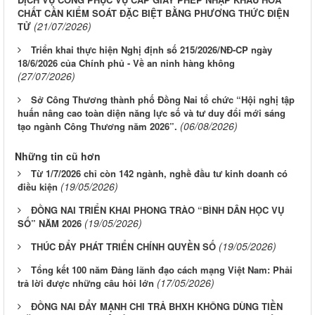
CHẤT CẦN KIỂM SOÁT ĐẶC BIỆT BẰNG PHƯƠNG THỨC ĐIỆN
(21/07/2026)
TỬ
Triển khai thực hiện Nghị định số 215/2026/NĐ-CP ngày
18/6/2026 của Chính phủ - Về an ninh hàng không
(27/07/2026)
Sở Công Thương thành phố Đồng Nai tổ chức “Hội nghị tập
huấn nâng cao toàn diện năng lực số và tư duy đổi mới sáng
(06/08/2026)
tạo ngành Công Thương năm 2026”.
Những tin cũ hơn
Từ 1/7/2026 chỉ còn 142 ngành, nghề đầu tư kinh doanh có
(19/05/2026)
điều kiện
ĐỒNG NAI TRIỂN KHAI PHONG TRÀO “BÌNH DÂN HỌC VỤ
(19/05/2026)
SỐ” NĂM 2026
(19/05/2026)
THÚC ĐẨY PHÁT TRIỂN CHÍNH QUYỀN SỐ
Tổng kết 100 năm Đảng lãnh đạo cách mạng Việt Nam: Phải
(17/05/2026)
trả lời được những câu hỏi lớn
ĐỒNG NAI ĐẨY MẠNH CHI TRẢ BHXH KHÔNG DÙNG TIỀN