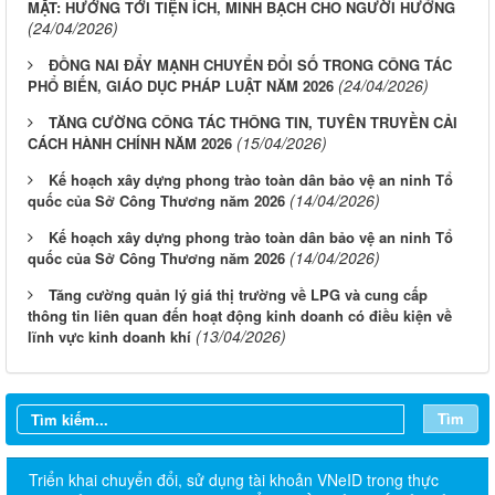
MẶT: HƯỚNG TỚI TIỆN ÍCH, MINH BẠCH CHO NGƯỜI HƯỞNG
(24/04/2026)
ĐỒNG NAI ĐẨY MẠNH CHUYỂN ĐỔI SỐ TRONG CÔNG TÁC
(24/04/2026)
PHỔ BIẾN, GIÁO DỤC PHÁP LUẬT NĂM 2026
TĂNG CƯỜNG CÔNG TÁC THÔNG TIN, TUYÊN TRUYỀN CẢI
(15/04/2026)
CÁCH HÀNH CHÍNH NĂM 2026
Kế hoạch xây dựng phong trào toàn dân bảo vệ an ninh Tổ
(14/04/2026)
quốc của Sở Công Thương năm 2026
Kế hoạch xây dựng phong trào toàn dân bảo vệ an ninh Tổ
(14/04/2026)
quốc của Sở Công Thương năm 2026
Tăng cường quản lý giá thị trường về LPG và cung cấp
thông tin liên quan đến hoạt động kinh doanh có điều kiện về
(13/04/2026)
lĩnh vực kinh doanh khí
Tìm
Triển khai chuyển đổi, sử dụng tài khoản VNeID trong thực