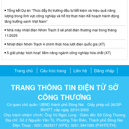
Tổng kết Dự án “Thúc đẩy thị trường đầu tư tiết kiệm và hiệu quả năng
lượng trong lĩnh vực công nghiệp và hỗ trợ thực hiện Kế hoạch hành động
tăng trưởng xanh Việt Nam”
Nhà máy nhiệt điện Nhơn Trạch 3 sẽ phát điện thương mại trong tháng
11/2025
Nhiệt điện Nhơn Trạch 4 chính thức hòa lưới điện quốc gia (XT)
5 giải pháp ‘kích hoạt’ tiềm năng ngành công nghiệp hóa chất (XT)
Trang chủ
Cấu trúc trang
Liên hệ
Đăng nhập
TRANG THÔNG TIN ĐIỆN TỬ SỞ
CÔNG THƯƠNG
Cơ quan chủ quản: UBND thành phố Đồng Nai . Giấy phép số 26/GP-
BVHTT cấp ngày 22/01/2003
Chịu trách nhiệm chính: Ông Vũ Ngọc Long - Giám đốc Sở Công Thương
Địa chỉ: Số 2 Nguyễn Văn Trị, Phường Trấn Biên, Thành phố Đồng Nai.
Điện Thoại : 0251.3823317 (VPS); 0251.3941585 (P.KHTCTH);