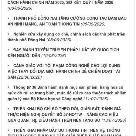
CÁCH HÀNH CHÍNH NĂM 2025, SƠ KẾT QUÝ I NĂM 2026
(08/06/2026)
THÀNH PHỐ ĐỒNG NAI TĂNG CƯỜNG CÔNG TÁC ĐẢM BẢO
(08/06/2026)
AN NINH MẠNG, AN TOÀN THÔNG TIN
Nghiên cứu xây dựng cơ chế, chính sách đặc thù phát triển
(08/06/2026)
thành phố Đồng Nai
ĐẨY MẠNH TUYÊN TRUYỀN PHÁP LUẬT VỀ QUỐC TỊCH
(10/06/2026)
ĐẾN NGƯỜI DÂN
CẢNH GIÁC VỚI TỘI PHẠM CÔNG NGHỆ CAO LỢI DỤNG
VIỆC THAY ĐỔI ĐỊA GIỚI HÀNH CHÍNH ĐỂ CHIẾM ĐOẠT TÀI
(22/06/2026)
SẢN
Thông tư 36 Banh hành danh mục sản phẩm, hàng hóa có
mức độ rủi ro trung bình, mức độ rủi ro cao thuộc trách nhiệm
(11/07/2026)
quản lý của Bộ Khoa học và Công nghệ
TRIỂN KHAI BỘ CHỈ SỐ THEO DÕI, GIÁM SÁT, ĐÁNH GIÁ
THỰC HIỆN NGHỊ QUYẾT SỐ 57-NQ/TW – NÂNG CAO HIỆU
(13/07/2026)
QUẢ QUẢN TRỊ, ĐIỀU HÀNH TRÊN NỀN TẢNG SỐ
TRIỂN KHAI NHẬP ĐẦY ĐỦ THÔNG TIN TRÊN HỆ THỐNG
DỊCH VỤ CÔNG PHỤC VỤ CẤP GIẤY PHÉP NHẬP KHẨU HÓA