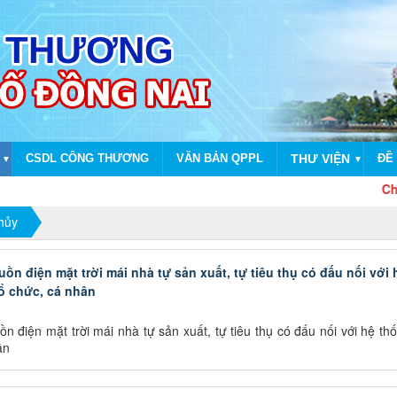
CSDL CÔNG THƯƠNG
VĂN BẢN QPPL
THƯ VIỆN
ĐỀ 
▼
▼
Chào mừng 
hủy
n điện mặt trời mái nhà tự sản xuất, tự tiêu thụ có đấu nối với 
ổ chức, cá nhân
điện mặt trời mái nhà tự sản xuất, tự tiêu thụ có đấu nối với hệ th
ân