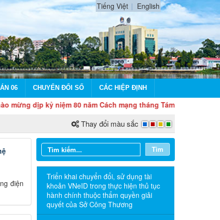
Tiếng Việt
English
ÁN 06
CHUYỂN ĐỔI SỐ
CÁC HIỆP ĐỊNH
dịp kỷ niệm 80 năm Cách mạng tháng Tám và Quốc khánh 2/9
Thay đổi màu sắc
Tìm
hệ
Triển khai chuyển đổi, sử dụng tài
ống điện
khoản VNeID trong thực hiện thủ tục
hành chính thuộc thẩm quyền giải
quyết của Sở Công Thương