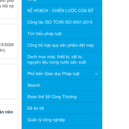
ành phố
u hồi nợ
KẾ HOẠCH - CHIẾN LƯỢC CỦA SỞ
Công tác ISO TCVN ISO 9001:2015
Tìm hiểu pháp luật
/3/2026
Công bố hợp quy sản phẩm dệt may
án).
Danh mục máy, thiết bị, vật tư,
nguyên liệu trong nước sản xuất
Phổ biến Giáo dục Pháp luật
Search
Đoàn thể Sở Công Thương
Đề án 06
ân trên
Quản lý công nghiệp