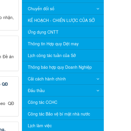
Chuyển đổi số
ao nhận,
KẾ HOẠCH - CHIẾN LƯỢC CỦA SỞ
Ứng dụng CNTT
Thông tin Hợp quy Dệt may
Lịch công tác tuần của Sở
n Đề án
Thông báo hợp quy Doanh Nghiệp
Cải cách hành chính
o QĐ
Đấu thầu
Công tác CCHC
theo QĐ
Công tác Bảo vệ bí mật nhà nước
Lịch làm việc
ng.