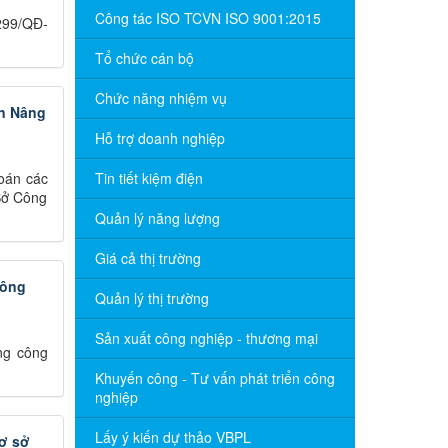
Công tác ISO TCVN ISO 9001:2015
299/QĐ-
Tổ chức cán bộ
Chức năng nhiệm vụ
án Nâng
Hỗ trợ doanh nghiệp
oán các
Tin tiết kiệm điện
Sở Công
Quản lý năng lượng
Giá cả thị trường
hông
Quản lý thị trường
Sản xuất công nghiệp - thương mại
ng công
Khuyến công - Tư vấn phát triển công
nghiệp
Lấy ý kiến dự thảo VBPL
cơ sở