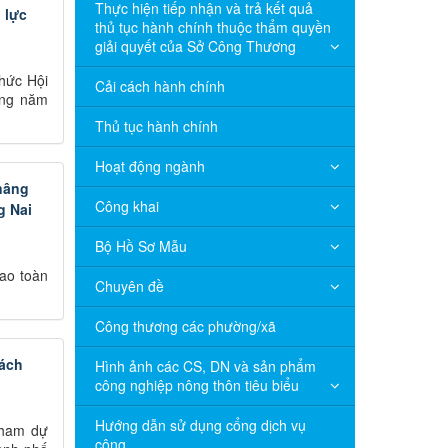
Thực hiện tiếp nhận và trả kết quả
 lực
thủ tục hành chính thuộc thẩm quyền
giải quyết của Sở Công Thương
hức Hội
Cải cách hành chính
ơng năm
Thủ tục hành chính
Hoạt động ngành
 nâng
Công khai
g Nai
Bộ Hồ Sơ Mẫu
cao toàn
Chuyên đề
Công thương các phường/xã
sách
Hình ảnh các CS, DN và sản phẩm
công nghiệp nông thôn tiêu biểu
Hướng dẫn sử dụng cổng dịch vụ
tham dự
công