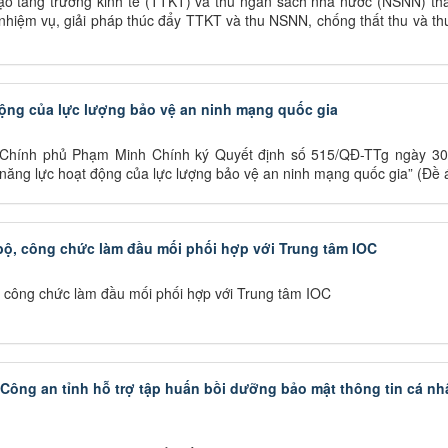
đạo tăng trưởng kinh tế (TTKT) và thu ngân sách nhà nước (NSNN) th
hiệm vụ, giải pháp thúc đẩy TTKT và thu NSNN, chống thất thu và th
ộng của lực lượng bảo vệ an ninh mạng quốc gia
 Chính phủ Phạm Minh Chính ký Quyết định số 515/QĐ-TTg ngày 30
năng lực hoạt động của lực lượng bảo vệ an ninh mạng quốc gia” (Đề 
ộ, công chức làm đầu mối phối hợp với Trung tâm IOC
công chức làm đầu mối phối hợp với Trung tâm IOC
ông an tỉnh hỗ trợ tập huấn bồi dưỡng bảo mật thông tin cá nh