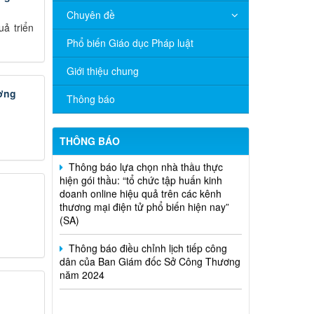
Chuyên đề
ả triển
V/v đề nghị báo cáo hệ thống phân
Phổ biến Giáo dục Pháp luật
phối, nhãn hiệu hàng hóa và hoạt động
mua bán khí trên địa bàn tỉnh năm 2025
Giới thiệu chung
(nhắc lần 2).
ương
Thông báo
Thông báo bán thanh lý tài sản công
theo hình thức chỉ định
THÔNG BÁO
Thông báo lựa chọn nhà thầu thực
hiện gói thầu: “tổ chức tập huấn kinh
doanh online hiệu quả trên các kênh
thương mại điện tử phổ biến hiện nay”
(SA)
Thông báo điều chỉnh lịch tiếp công
dân của Ban Giám đốc Sở Công Thương
năm 2024