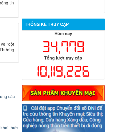
ông tin
THỐNG KÊ TRUY CẬP
Hôm nay
34,779
về “đột
g Thương
Tổng lượt truy cập
10,119,226
)
rong các
 khai thực