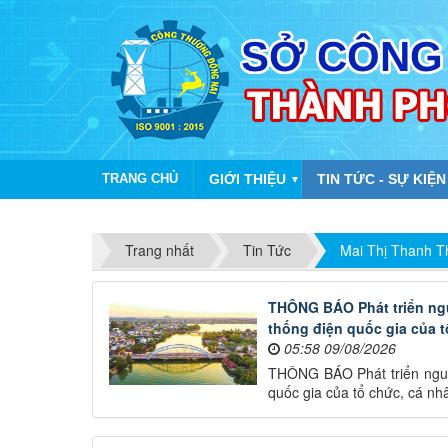
TRANG CHỦ
GIỚI THIỆU
TIN TỨC - SỰ KIỆN
▼
Trang nhất
Tin Tức
Mai Thị Thanh T
THÔNG BÁO Phát triển nguồ
thống điện quốc gia của t
05:58 09/08/2026
THÔNG BÁO Phát triển nguồn 
quốc gia của tổ chức, cá nh