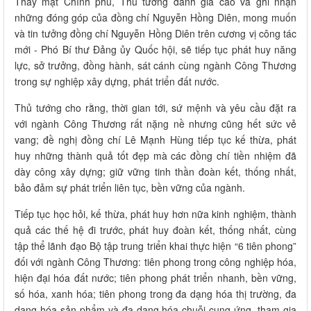
Thay mặt Chính phủ, Thủ tướng đánh giá cao và ghi nhận
những đóng góp của đồng chí Nguyễn Hồng Diên, mong muốn
và tin tưởng đồng chí Nguyễn Hồng Diên trên cương vị công tác
mới - Phó Bí thư Đảng ủy Quốc hội, sẽ tiếp tục phát huy năng
lực, sở trưởng, đồng hành, sát cánh cùng ngành Công Thương
trong sự nghiệp xây dựng, phát triển đất nước.
Thủ tướng cho rằng, thời gian tới, sứ mệnh và yêu cầu đặt ra
với ngành Công Thương rất nặng nề nhưng cũng hết sức vẻ
vang; đề nghị đồng chí Lê Mạnh Hùng tiếp tục kế thừa, phát
huy những thành quả tốt đẹp mà các đồng chí tiền nhiệm đã
dày công xây dựng; giữ vững tinh thần đoàn kết, thống nhất,
bảo đảm sự phát triển liên tục, bền vững của ngành.
Tiếp tục học hỏi, kế thừa, phát huy hơn nữa kinh nghiệm, thành
quả các thế hệ đi trước, phát huy đoàn kết, thống nhất, cùng
tập thể lãnh đạo Bộ tập trung triển khai thực hiện “6 tiên phong”
đối với ngành Công Thương: tiên phong trong công nghiệp hóa,
hiện đại hóa đất nước; tiên phong phát triển nhanh, bền vững,
số hóa, xanh hóa; tiên phong trong đa dạng hóa thị trường, đa
dạng hóa sản phẩm và đa dạng hóa chuỗi cung ứng, tham gia