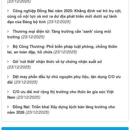
(23/12/2025)
Công nghiệp Đồng Nai năm 2025: Khẳng định vai trò trụ cột,
củng cố nội lực và mở ra dư địa phát triển mới dưới sự lãnh
(23/12/2025)
đạo của Đảng bộ tỉnh
Thương mại điện tử: Tăng trưởng cần 'xanh' cùng môi
(23/12/2025)
trường
Bộ Công Thương: Phổ biến pháp luật phòng, chống thiên
(23/12/2025)
tai, an toàn đập, hồ chứa
Gỡ 'nút thắt' nhận thức về tự chứng nhận xuất xứ
(23/12/2025)
Dệt may phấn đấu tự chủ nguyên phụ liệu, tận dụng C/O ưu
(23/12/2025)
đãi
C/O ưu đãi mở rộng thị trường cho thức ăn gia súc Việt
(23/12/2025)
Nam
Đồng Nai: Triển khai Xây dựng kịch bản tăng trưởng cho
(23/12/2025)
năm 2026