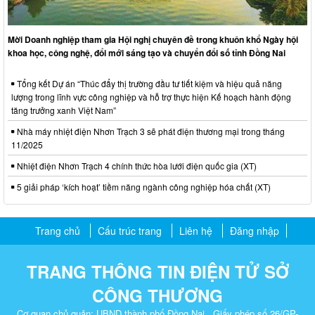
Mời Doanh nghiệp tham gia Hội nghị chuyên đề trong khuôn khổ Ngày hội
khoa học, công nghệ, đổi mới sáng tạo và chuyển đổi số tỉnh Đồng Nai
Tổng kết Dự án “Thúc đẩy thị trường đầu tư tiết kiệm và hiệu quả năng
lượng trong lĩnh vực công nghiệp và hỗ trợ thực hiện Kế hoạch hành động
tăng trưởng xanh Việt Nam”
Nhà máy nhiệt điện Nhơn Trạch 3 sẽ phát điện thương mại trong tháng
11/2025
Nhiệt điện Nhơn Trạch 4 chính thức hòa lưới điện quốc gia (XT)
5 giải pháp ‘kích hoạt’ tiềm năng ngành công nghiệp hóa chất (XT)
Trang chủ
Cấu trúc trang
Liên hệ
Đăng nhập
TRANG THÔNG TIN ĐIỆN TỬ SỞ
CÔNG THƯƠNG
Cơ quan chủ quản: UBND thành phố Đồng Nai . Giấy phép số 26/GP-