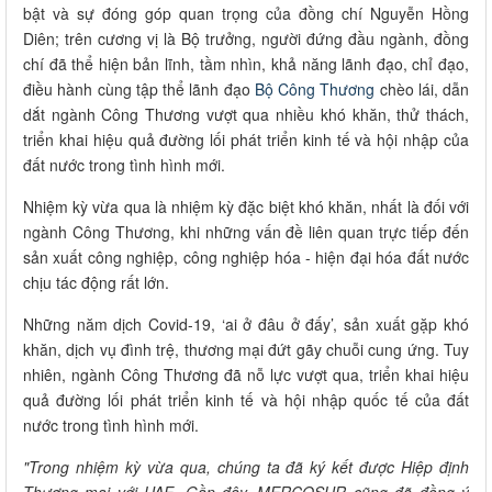
bật và sự đóng góp quan trọng của đồng chí Nguyễn Hồng
Diên; trên cương vị là Bộ trưởng, người đứng đầu ngành, đồng
chí đã thể hiện bản lĩnh, tầm nhìn, khả năng lãnh đạo, chỉ đạo,
điều hành cùng tập thể lãnh đạo
Bộ Công Thương
chèo lái, dẫn
dắt ngành Công Thương vượt qua nhiều khó khăn, thử thách,
triển khai hiệu quả đường lối phát triển kinh tế và hội nhập của
đất nước trong tình hình mới.
Nhiệm kỳ vừa qua là nhiệm kỳ đặc biệt khó khăn, nhất là đối với
ngành Công Thương, khi những vấn đề liên quan trực tiếp đến
sản xuất công nghiệp, công nghiệp hóa - hiện đại hóa đất nước
chịu tác động rất lớn.
Những năm dịch Covid-19, ‘ai ở đâu ở đấy’, sản xuất gặp khó
khăn, dịch vụ đình trệ, thương mại đứt gãy chuỗi cung ứng. Tuy
nhiên, ngành Công Thương đã nỗ lực vượt qua, triển khai hiệu
quả đường lối phát triển kinh tế và hội nhập quốc tế của đất
nước trong tình hình mới.
"Trong nhiệm kỳ vừa qua, chúng ta đã ký kết được Hiệp định
Thương mại với UAE. Gần đây, MERCOSUR cũng đã đồng ý