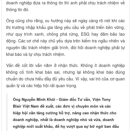
doanh nghiệp đưa ra thông tin thì anh phải chịu trách nhiệm về
thông tin đó.
Ông cũng cho rằng, xu hướng này sẽ ngày càng rõ nét khi các
thị trường nhập khẩu gia tăng yêu cầu về phát triển bền vững,
như quy trình xanh, chống phá rừng, ESG hay đảm bảo lao
động. Các cơ chế này chủ yếu dựa trên kiểm tra ngẫu nhiên và
nguyên tắc trách nhiệm giải trình, đòi hỏi doanh nghiệp phải tự
khai báo và tự chịu trách nhiệm.
Vấn đề cốt lõi vẫn nằm ở nhận thức. Không ít doanh nghiệp
không cố tình khai báo sai, nhưng lại không khai báo đúng
chuẩn do chưa hiểu đầy đủ yêu cầu. Vì vậy, vai trò của cơ quan
quản lý và các hiệp hội rất quan trọng.
Ông Nguyễn Minh Khôi - Giám đốc Tư vấn, Viện Tony
Blair Việt Nam đề xuất, các đơn vị chuyên môn và các
hiệp hội cần tăng cường hỗ trợ, nâng cao nhận thức cho
doanh nghiệp, nhất là doanh nghiệp nhỏ và vừa, doanh
nghiệp mới xuất khẩu, để họ vượt qua sự bỡ ngỡ ban đầu