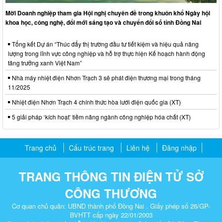
Mời Doanh nghiệp tham gia Hội nghị chuyên đề trong khuôn khổ Ngày hội
khoa học, công nghệ, đổi mới sáng tạo và chuyển đổi số tỉnh Đồng Nai
Tổng kết Dự án “Thúc đẩy thị trường đầu tư tiết kiệm và hiệu quả năng
lượng trong lĩnh vực công nghiệp và hỗ trợ thực hiện Kế hoạch hành động
tăng trưởng xanh Việt Nam”
Nhà máy nhiệt điện Nhơn Trạch 3 sẽ phát điện thương mại trong tháng
11/2025
Nhiệt điện Nhơn Trạch 4 chính thức hòa lưới điện quốc gia (XT)
5 giải pháp ‘kích hoạt’ tiềm năng ngành công nghiệp hóa chất (XT)
Trang chủ
Cấu trúc trang
Liên hệ
Đăng nhập
TRANG THÔNG TIN ĐIỆN TỬ SỞ
CÔNG THƯƠNG
Cơ quan chủ quản: UBND thành phố Đồng Nai . Giấy phép số 26/GP-
BVHTT cấp ngày 22/01/2003