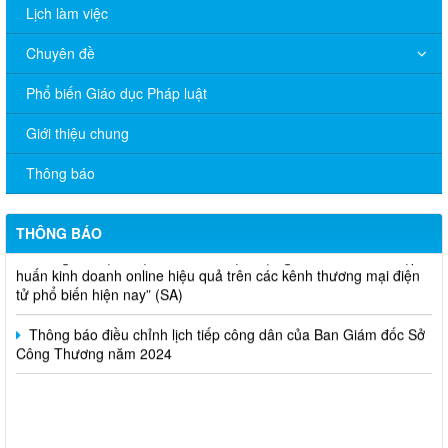
Lịch làm việc
Chuyên đề
Phổ biến Giáo dục Pháp luật
V/v đề nghị báo cáo hệ thống phân phối, nhãn hiệu hàng hóa
Giới thiệu chung
và hoạt động mua bán khí trên địa bàn tỉnh năm 2025 (nhắc lần
2).
Thông báo
Thông báo bán thanh lý tài sản công theo hình thức chỉ định
THÔNG BÁO
Thông báo lựa chọn nhà thầu thực hiện gói thầu: “tổ chức tập
huấn kinh doanh online hiệu quả trên các kênh thương mại điện
tử phổ biến hiện nay” (SA)
Thông báo điều chỉnh lịch tiếp công dân của Ban Giám đốc Sở
Công Thương năm 2024