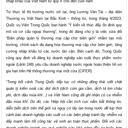
nhập khẩu của Việt Nam từ quý II cho đến cuối năm.
Từ thực tế thị trường nước sở tại, ông Lương Văn Tài – đại diện
Thương vụ Việt Nam tại Bắc Kinh – thông tin, trong tháng 4/2023,
Quốc vụ Viện Trung Quốc ban hành “Ý kiến về thúc đẩy ổn định quy
mô và cơ cấu ngoại thương”, trong đó đáng chú ý là việc sửa đổi
“Biện pháp quản lý thương mại cặp chợ biên giới” nhằm tạo môi
trường, chính sách đa dạng hóa thương mại cặp chợ biên giới, tăng
cường nhập khẩu từ các nước lân cận. Bên cạnh đó, Trung Quốc
cũng quy định về đăng ký doanh nghiệp sản xuất thực phẩm nước
ngoài (Lệnh 248) yêu cầu doanh nghiệp nước ngoài hoàn thiện hồ sơ
gia hạn trên Hệ thống thương mại một cửa (CIFER).
“
Trong bối cảnh Trung Quốc tiếp tục có những động thái siết chặt
quản lý kiểm soát các đợt dịch (dịch cúm gia cầm, dịch tả lợn châu
phi, dịch đậu mùa khỉ...) và Việt Nam cũng đã ghi nhận có ca nhiễm
đậu mùa khỉ. Do đó, các Hiệp hội cần tích cực nắm bắt thông tin,
diễn biến dịch trên thế giới và nguy cơ lây lan trong nước để kịp thời
cảnh báo doanh nghiệp sản xuất có các biện pháp tránh lây nhiễm và
đẩy mạnh làm tốt công tác vệ sinh an toàn thực phẩm. Đối với các
doanh nghiệp ngành rau quả nghiên cứu khả năng đầu tư hoặc hợp