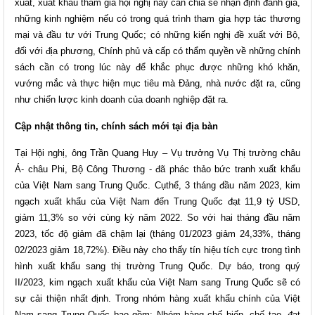
xuất, xuất khẩu tham gia hội nghị này cần chia sẻ nhận định đánh giá,
những kinh nghiệm nếu có trong quá trình tham gia hợp tác thương
mại và đầu tư với Trung Quốc; có những kiến nghị đề xuất với Bộ,
đối với địa phương, Chính phủ và cấp có thẩm quyền về những chính
sách cần có trong lúc này để khắc phục được những khó khăn,
vướng mắc và thực hiện mục tiêu mà Đảng, nhà nước đặt ra, cũng
như chiến lược kinh doanh của doanh nghiệp đặt ra.
Cập nhật thông tin, chính sách mới tại địa bàn
Tại Hội nghị, ông Trần Quang Huy – Vụ trưởng Vụ Thị trường châu
Á- châu Phi, Bộ Công Thương - đã phác thảo bức tranh xuất khẩu
của Việt Nam sang Trung Quốc. Cụthể, 3 tháng đầu năm 2023, kim
ngạch xuất khẩu của Việt Nam đến Trung Quốc đạt 11,9 tỷ USD,
giảm 11,3% so với cùng kỳ năm 2022. So với hai tháng đầu năm
2023, tốc độ giảm đã chậm lại (tháng 01/2023 giảm 24,33%, tháng
02/2023 giảm 18,72%). Điều này cho thấy tín hiệu tích cực trong tình
hình xuất khẩu sang thị trường Trung Quốc. Dự báo, trong quý
II/2023, kim ngạch xuất khẩu của Việt Nam sang Trung Quốc sẽ có
sự cải thiện nhất định. Trong nhóm hàng xuất khẩu chính của Việt
Nam sang Trung Quốc bao gồm: Nhóm hàng chế biến, chế tạo, đạt