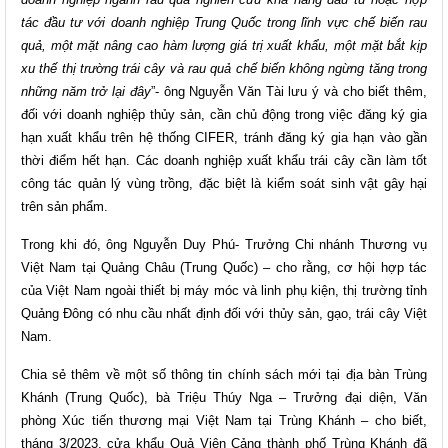
tác đầu tư với doanh nghiệp Trung Quốc trong lĩnh vực chế biến rau
quả, một mặt nâng cao hàm lượng giá trị xuất khẩu, một mặt bắt kịp
xu thế thị trường trái cây và rau quả chế biến không ngừng tăng trong
những năm trở lại đây
”- ông Nguyễn Văn Tài lưu ý và cho biết thêm,
đối với doanh nghiệp thủy sản, cần chủ động trong việc đăng ký gia
hạn xuất khẩu trên hệ thống CIFER, tránh đăng ký gia hạn vào gần
thời điểm hết hạn. Các doanh nghiệp xuất khẩu trái cây cần làm tốt
công tác quản lý vùng trồng, đặc biệt là kiểm soát sinh vật gây hại
trên sản phẩm.
Trong khi đó, ông Nguyễn Duy Phú- Trưởng Chi nhánh Thương vụ
Việt Nam tại Quảng Châu (Trung Quốc) – cho rằng, cơ hội hợp tác
của Việt Nam ngoài thiết bị máy móc và linh phụ kiện, thị trường tỉnh
Quảng Đông có nhu cầu nhất định đối với thủy sản, gạo, trái cây Việt
Nam.
Chia sẻ thêm về một số thông tin chính sách mới tại địa bàn Trùng
Khánh (Trung Quốc), bà Triệu Thúy Nga – Trưởng đại diện, Văn
phòng Xúc tiến thương mại Việt Nam tại Trùng Khánh – cho biết,
tháng 3/2023, cửa khẩu Quả Viên Cảng thành phố Trùng Khánh đã