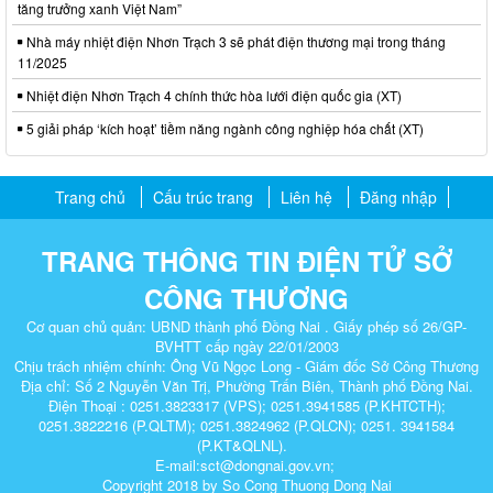
tăng trưởng xanh Việt Nam”
Nhà máy nhiệt điện Nhơn Trạch 3 sẽ phát điện thương mại trong tháng
11/2025
Nhiệt điện Nhơn Trạch 4 chính thức hòa lưới điện quốc gia (XT)
5 giải pháp ‘kích hoạt’ tiềm năng ngành công nghiệp hóa chất (XT)
Trang chủ
Cấu trúc trang
Liên hệ
Đăng nhập
TRANG THÔNG TIN ĐIỆN TỬ SỞ
CÔNG THƯƠNG
Cơ quan chủ quản: UBND thành phố Đồng Nai . Giấy phép số 26/GP-
BVHTT cấp ngày 22/01/2003
Chịu trách nhiệm chính: Ông Vũ Ngọc Long - Giám đốc Sở Công Thương
Địa chỉ: Số 2 Nguyễn Văn Trị, Phường Trấn Biên, Thành phố Đồng Nai.
Điện Thoại : 0251.3823317 (VPS); 0251.3941585 (P.KHTCTH);
0251.3822216 (P.QLTM); 0251.3824962 (P.QLCN); 0251. 3941584
(P.KT&QLNL).
E-mail:sct@dongnai.gov.vn;
Copyright 2018 by So Cong Thuong Dong Nai​