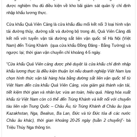
được nghiệm thu đủ điều kiện về kho bãi giám sát quản lý chỉ định
nhập khẩu lương thực.
Cửa khẩu Quả Viên Cảng là cửa khẩu đầu mối kết nối 3 loại hình vận
tải đường thủy, đường sắt và đường bộ trong đó, Quả Viên Cảng đã
kết nối với tuyến vận tải đường sắt liên vận quốc tế Hà Nội (Việt
Nam) đến Trùng Khánh (qua cửa khẩu Đồng Đăng - Bằng Tường) và
ngược lại; thời gian vận chuyển chỉ khoảng 4-5 ngày.
“
Cửa khẩu Quả Viên cảng được phê duyệt là cửa khẩu chỉ định nhập
khẩu lương thực là điều kiện thuận lợi nếu doanh nghiệp Việt Nam lựa
chọn hình thức vận tải hàng hóa bằng đường sắt liên vận quốc tế từ
Việt Nam đến cửa khẩu Quả Viên Cảng, vừa giảm giá thành vận tải,
tiết kiệm thời gian và nhân lực vừa an toàn, hiệu quả. Hàng hóa xuất
khẩu từ Việt Nam còn có thể đến Trùng Khánh và kết nối với chuyến
tàu liên vận Trung Quốc – Châu Âu, từ Trùng Khánh đi Châu âu (qua
Kazakhstan, Nga, Bealrus, Ba Lan, Đức và từ Đức tỏa đi các nước
Châu âu khác), thời gian khoảng 20-25 ngày (tuần 2 chuyến)
”- bà
Triệu Thúy Nga thông tin.