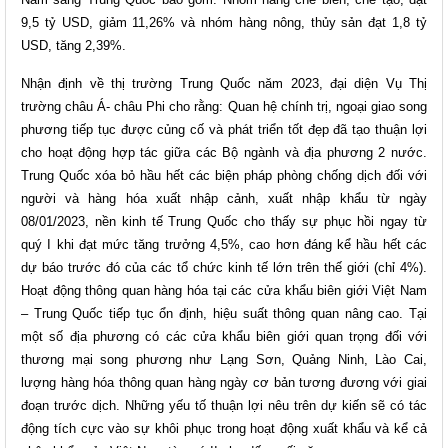
9,5 tỷ USD, giảm 11,26% và nhóm hàng nông, thủy sản đạt 1,8 tỷ
USD, tăng 2,39%.
Nhận định về thị trường Trung Quốc năm 2023, đại diện Vụ Thị
trường châu Á- châu Phi cho rằng: Quan hệ chính trị, ngoại giao song
phương tiếp tục được củng cố và phát triển tốt đẹp đã tạo thuận lợi
cho hoạt động hợp tác giữa các Bộ ngành và địa phương 2 nước.
Trung Quốc xóa bỏ hầu hết các biện pháp phòng chống dịch đối với
người và hàng hóa xuất nhập cảnh, xuất nhập khẩu từ ngày
08/01/2023, nền kinh tế Trung Quốc cho thấy sự phục hồi ngay từ
quý I khi đạt mức tăng trưởng 4,5%, cao hơn đáng kể hầu hết các
dự báo trước đó của các tổ chức kinh tế lớn trên thế giới (chỉ 4%).
Hoạt động thông quan hàng hóa tại các cửa khẩu biên giới Việt Nam
– Trung Quốc tiếp tục ổn định, hiệu suất thông quan nâng cao. Tại
một số địa phương có các cửa khẩu biên giới quan trọng đối với
thương mại song phương như Lạng Sơn, Quảng Ninh, Lào Cai,
lượng hàng hóa thông quan hàng ngày cơ bản tương đương với giai
đoạn trước dịch. Những yếu tố thuận lợi nêu trên dự kiến sẽ có tác
động tích cực vào sự khôi phục trong hoạt động xuất khẩu và kể cả