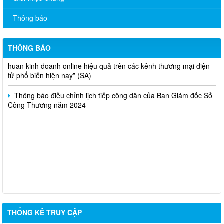
2).
Thông báo
Thông báo bán thanh lý tài sản công theo hình thức chỉ định
Thông báo lựa chọn nhà thầu thực hiện gói thầu: “tổ chức tập
THÔNG BÁO
huấn kinh doanh online hiệu quả trên các kênh thương mại điện
tử phổ biến hiện nay” (SA)
Thông báo điều chỉnh lịch tiếp công dân của Ban Giám đốc Sở
Công Thương năm 2024
THỐNG KÊ TRUY CẬP