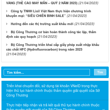
(21/04/2023)
VÀNG (THẺ CÀO MAY MẮN – QUÝ 2 NĂM 2023)
Công ty TNHH Lixil Việt Nam thực hiện chương trình
(21/04/2023)
khuyến mại: “SIÊU CHIẾN BINH SALE”
(21/04/2023)
Hướng đến các thị trường xuất khẩu mới
Bộ Công Thương cơ bản hoàn thành công tác lập, thẩm
(21/04/2023)
định các quy hoạch
Bộ Công Thương triển khai cấp giấy phép xuất nhập khẩu
các chất HFC (Hydrofluorocarbon) trong năm 2023
(21/04/2023)
Tìm
Triển khai chuyển đổi, sử dụng tài khoản VNeID trong thực
hiện thủ tục hành chính thuộc thẩm quyền giải quyết của Sở
Công Thương
Thực hiện tiếp nhận và trả kết quả thủ tục hành chính thuộc
thẩm quyền giải quyết của Sở Công Thương