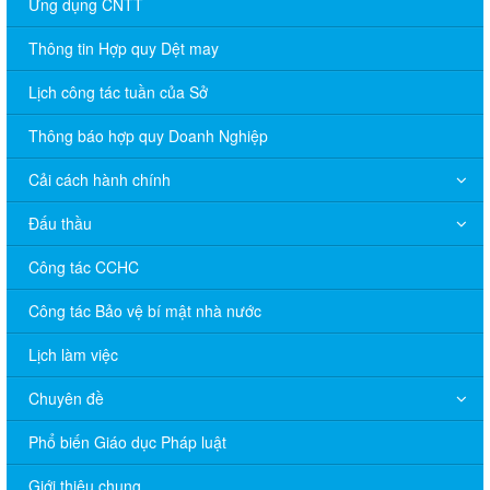
Ứng dụng CNTT
Thông tin Hợp quy Dệt may
Lịch công tác tuần của Sở
Thông báo hợp quy Doanh Nghiệp
Cải cách hành chính
Đấu thầu
Công tác CCHC
Công tác Bảo vệ bí mật nhà nước
Lịch làm việc
Chuyên đề
Phổ biến Giáo dục Pháp luật
V/v đề nghị báo cáo hệ thống phân phối, nhãn hiệu hàng hóa
và hoạt động mua bán khí trên địa bàn tỉnh năm 2025 (nhắc lần
Giới thiệu chung